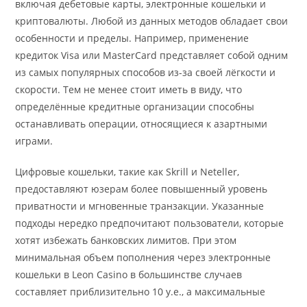
включая дебетовые карты, электронные кошельки и
криптовалюты. Любой из данных методов обладает свои
особенности и пределы. Например, применение
кредиток Visa или MasterCard представляет собой одним
из самых популярных способов из-за своей лёгкости и
скорости. Тем не менее стоит иметь в виду, что
определённые кредитные организации способны
останавливать операции, относящиеся к азартными
играми.
Цифровые кошельки, такие как Skrill и Neteller,
предоставляют юзерам более повышенный уровень
приватности и мгновенные транзакции. Указанные
подходы нередко предпочитают пользователи, которые
хотят избежать банковских лимитов. При этом
минимальная объем пополнения через электронные
кошельки в Leon Casino в большинстве случаев
составляет приблизительно 10 у.е., а максимальные