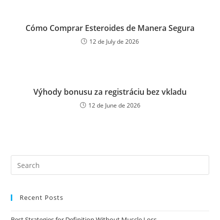
Cómo Comprar Esteroides de Manera Segura
12 de July de 2026
Výhody bonusu za registráciu bez vkladu
12 de June de 2026
Recent Posts
Best Strategies for Definition Without Muscle Loss