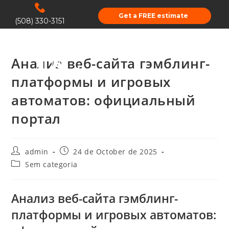
Get a FREE estimate
(508) 330-3151
Анализ веб-сайта гэмблинг-
платформы и игровых
автоматов: официальный
портал
admin
24 de October de 2025
Sem categoria
Анализ веб-сайта гэмблинг-
платформы и игровых автоматов: