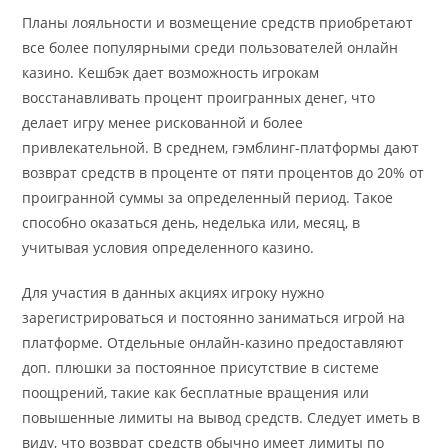
Планы лояльности и возмещение средств приобретают
все более популярными среди пользователей онлайн
казино. Кешбэк дает возможность игрокам
восстанавливать процент проигранных денег, что
делает игру менее рискованной и более
привлекательной. В среднем, гэмблинг-платформы дают
возврат средств в проценте от пяти процентов до 20% от
проигранной суммы за определенный период. Такое
способно оказаться день, неделька или, месяц, в
учитывая условия определенного казино.
Для участия в данных акциях игроку нужно
зарегистрироваться и постоянно заниматься игрой на
платформе. Отдельные онлайн-казино предоставляют
доп. плюшки за постоянное присутствие в системе
поощрений, такие как бесплатные вращения или
повышенные лимиты на вывод средств. Следует иметь в
виду, что возврат средств обычно имеет лимиты по