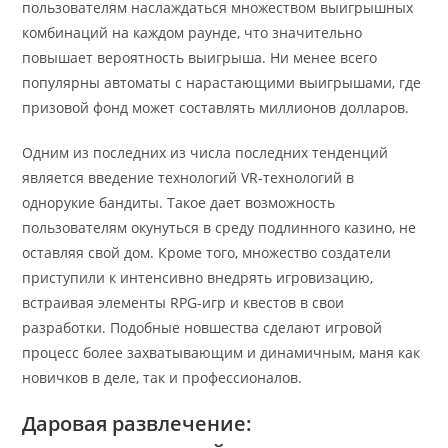
пользователям наслаждаться множеством выигрышных
комбинаций на каждом раунде, что значительно
повышает вероятность выигрыша. Ни менее всего
популярны автоматы с нарастающими выигрышами, где
призовой фонд может составлять миллионов долларов.
Одним из последних из числа последних тенденций
является введение технологий VR-технологий в
однорукие бандиты. Такое дает возможность
пользователям окунуться в среду подлинного казино, не
оставляя свой дом. Кроме того, множество создатели
приступили к интенсивно внедрять игровизацию,
встраивая элементы RPG-игр и квестов в свои
разработки. Подобные новшества сделают игровой
процесс более захватывающим и динамичным, маня как
новичков в деле, так и профессионалов.
Даровая развлечение: