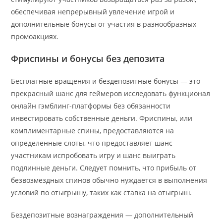
обеспечивая непрерывный увлечение игрой и
дополнительные бонусы от участия в разнообразных
промоакциях.
Фриспины и бонусы без депозита
Бесплатные вращения и бездепозитные бонусы — это
прекрасный шанс для геймеров исследовать функционал
онлайн гэмблинг-платформы без обязанности
инвестировать собственные деньги. Фриспины, или
комплиментарные спины, предоставляются на
определенные слоты, что предоставляет шанс
участникам испробовать игру и шанс выиграть
подлинные деньги. Следует помнить, что прибыль от
безвозмездных спинов обычно нуждается в выполнения
условий по отыгрышу, таких как ставка на отыгрыш.
Бездепозитные вознаграждения — дополнительный