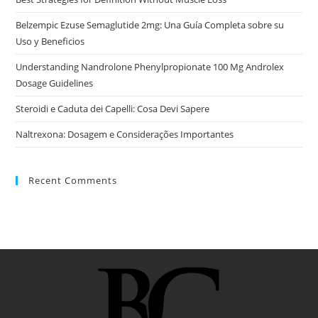
Belzempic Ezuse Semaglutide 2mg: Una Guía Completa sobre su
Uso y Beneficios
Understanding Nandrolone Phenylpropionate 100 Mg Androlex
Dosage Guidelines
Steroidi e Caduta dei Capelli: Cosa Devi Sapere
Naltrexona: Dosagem e Considerações Importantes
Recent Comments