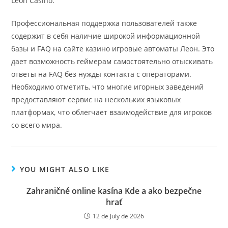
Leon Casino.
Профессиональная поддержка пользователей также
содержит в себя наличие широкой информационной
базы и FAQ на сайте казино игровые автоматы Леон. Это
дает возможность геймерам самостоятельно отыскивать
ответы на FAQ без нужды контакта с операторами.
Необходимо отметить, что многие игорных заведений
предоставляют сервис на нескольких языковых
платформах, что облегчает взаимодействие для игроков
со всего мира.
YOU MIGHT ALSO LIKE
Zahraničné online kasína Kde a ako bezpečne
hrať
12 de July de 2026