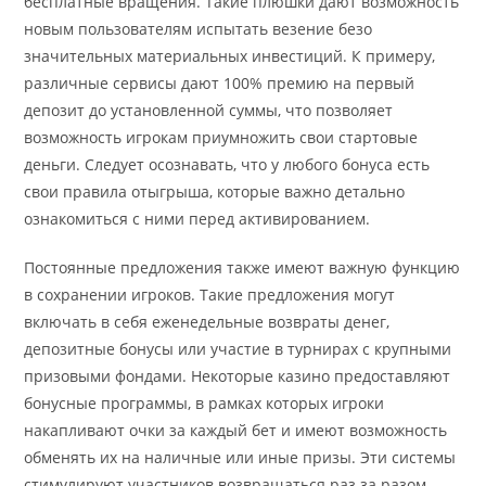
бесплатные вращения. Такие плюшки дают возможность
новым пользователям испытать везение безо
значительных материальных инвестиций. К примеру,
различные сервисы дают 100% премию на первый
депозит до установленной суммы, что позволяет
возможность игрокам приумножить свои стартовые
деньги. Следует осознавать, что у любого бонуса есть
свои правила отыгрыша, которые важно детально
ознакомиться с ними перед активированием.
Постоянные предложения также имеют важную функцию
в сохранении игроков. Такие предложения могут
включать в себя еженедельные возвраты денег,
депозитные бонусы или участие в турнирах с крупными
призовыми фондами. Некоторые казино предоставляют
бонусные программы, в рамках которых игроки
накапливают очки за каждый бет и имеют возможность
обменять их на наличные или иные призы. Эти системы
стимулируют участников возвращаться раз за разом,