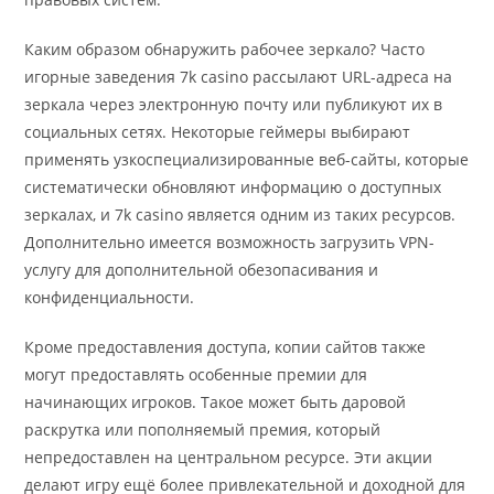
Каким образом обнаружить рабочее зеркало? Часто
игорные заведения 7k casino рассылают URL-адреса на
зеркала через электронную почту или публикуют их в
социальных сетях. Некоторые геймеры выбирают
применять узкоспециализированные веб-сайты, которые
систематически обновляют информацию о доступных
зеркалах, и 7k casino является одним из таких ресурсов.
Дополнительно имеется возможность загрузить VPN-
услугу для дополнительной обезопасивания и
конфиденциальности.
Кроме предоставления доступа, копии сайтов также
могут предоставлять особенные премии для
начинающих игроков. Такое может быть даровой
раскрутка или пополняемый премия, который
непредоставлен на центральном ресурсе. Эти акции
делают игру ещё более привлекательной и доходной для