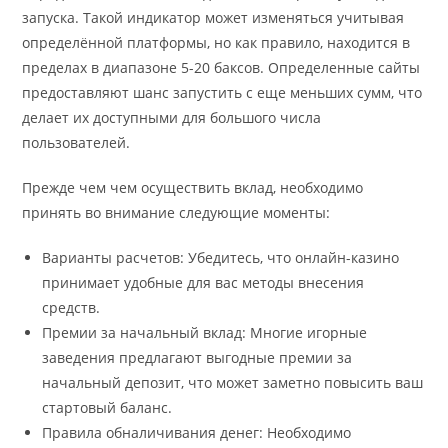
запуска. Такой индикатор может изменяться учитывая
определённой платформы, но как правило, находится в
пределах в диапазоне 5-20 баксов. Определенные сайты
предоставляют шанс запустить с еще меньших сумм, что
делает их доступными для большого числа
пользователей.
Прежде чем чем осуществить вклад, необходимо
принять во внимание следующие моменты:
Варианты расчетов: Убедитесь, что онлайн-казино
принимает удобные для вас методы внесения
средств.
Премии за начальный вклад: Многие игорные
заведения предлагают выгодные премии за
начальный депозит, что может заметно повысить ваш
стартовый баланс.
Правила обналичивания денег: Необходимо