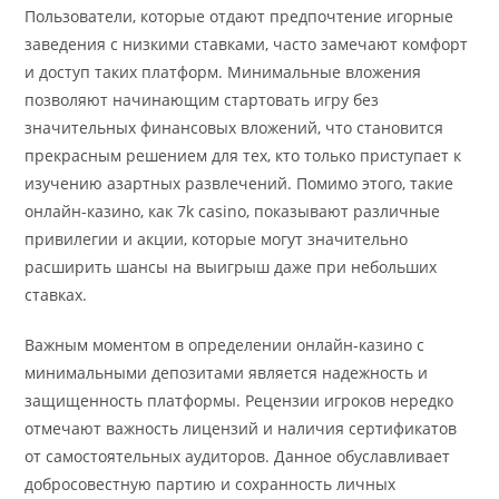
Пользователи, которые отдают предпочтение игорные
заведения с низкими ставками, часто замечают комфорт
и доступ таких платформ. Минимальные вложения
позволяют начинающим стартовать игру без
значительных финансовых вложений, что становится
прекрасным решением для тех, кто только приступает к
изучению азартных развлечений. Помимо этого, такие
онлайн-казино, как 7k casino, показывают различные
привилегии и акции, которые могут значительно
расширить шансы на выигрыш даже при небольших
ставках.
Важным моментом в определении онлайн-казино с
минимальными депозитами является надежность и
защищенность платформы. Рецензии игроков нередко
отмечают важность лицензий и наличия сертификатов
от самостоятельных аудиторов. Данное обуславливает
добросовестную партию и сохранность личных