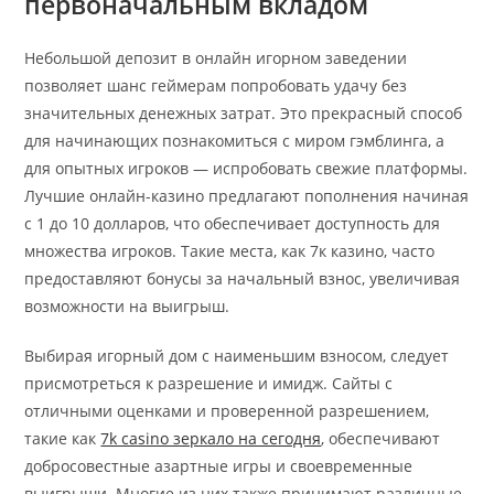
первоначальным вкладом
Небольшой депозит в онлайн игорном заведении
позволяет шанс геймерам попробовать удачу без
значительных денежных затрат. Это прекрасный способ
для начинающих познакомиться с миром гэмблинга, а
для опытных игроков — испробовать свежие платформы.
Лучшие онлайн-казино предлагают пополнения начиная
с 1 до 10 долларов, что обеспечивает доступность для
множества игроков. Такие места, как 7к казино, часто
предоставляют бонусы за начальный взнос, увеличивая
возможности на выигрыш.
Выбирая игорный дом с наименьшим взносом, следует
присмотреться к разрешение и имидж. Сайты с
отличными оценками и проверенной разрешением,
такие как
7k casino зеркало на сегодня
, обеспечивают
добросовестные азартные игры и своевременные
выигрыши. Многие из них также принимают различные