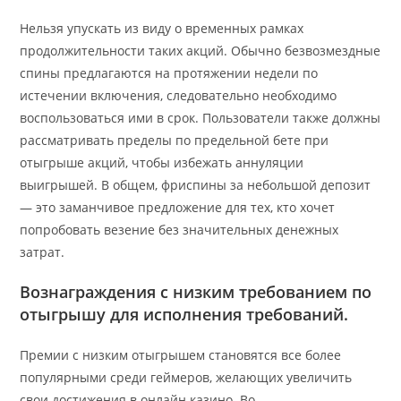
Нельзя упускать из виду о временных рамках
продолжительности таких акций. Обычно безвозмездные
спины предлагаются на протяжении недели по
истечении включения, следовательно необходимо
воспользоваться ими в срок. Пользователи также должны
рассматривать пределы по предельной бете при
отыгрыше акций, чтобы избежать аннуляции
выигрышей. В общем, фриспины за небольшой депозит
— это заманчивое предложение для тех, кто хочет
попробовать везение без значительных денежных
затрат.
Вознаграждения с низким требованием по
отыгрышу для исполнения требований.
Премии с низким отыгрышем становятся все более
популярными среди геймеров, желающих увеличить
свои достижения в онлайн казино. Во