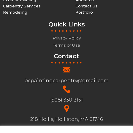
Carpentry Services
Contact Us
Remodeling
Portfolio
Quick Links
Privacy Policy
Terms of Use
Contact
bcpaintingcarpentry@gmail.com
(508) 330-3151
218 Hollis, Holliston, MA 01746