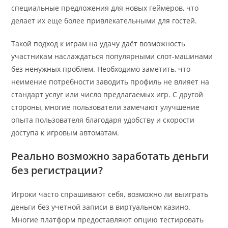
специальные предложения для новых геймеров, что
делает их еще более привлекательными для гостей.
Такой подход к играм на удачу даёт возможность
участникам наслаждаться популярными слот-машинами
без ненужных проблем. Необходимо заметить, что
неимение потребности заводить профиль не влияет на
стандарт услуг или число предлагаемых игр. С другой
стороны, многие пользователи замечают улучшение
опыта пользователя благодаря удобству и скорости
доступа к игровым автоматам.
Реально возможно заработать деньги
без регистрации?
Игроки часто спрашивают себя, возможно ли выиграть
деньги без учетной записи в виртуальном казино.
Многие платформ предоставляют опцию тестировать