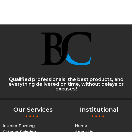
Qualified professionals, the best products, and
everything delivered on time, without delays or
excuses!
Our Services
Institutional
Interior Painting
Home
Exterior Painting
About Us