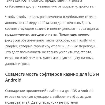
такие как iOS и Android, предоставляя игрокам
стабильный доступ независимо от модели устройства.
Чтобы чтобы начать развлечению в мобильном казино
анонимно, геймеру beef казино достаточно выбрать
соответствующее казино и внести депозит через один из
предложенных методов оплаты. Преимущественно
ресурсов обеспечивают такие способы, как Trustly или
Zimpler, которые гарантируют защищенные переводы.
Это дает возможность не только ускорить ход старта
игры, но и обеспечить максимальную защиту личных
данных игрока.
Совместимость софтверов казино для iOS и
Android
Совпадение приложений гэмблинга для iOS и Android
играет основную функцию в выборе платформы для
пользователей. Две операционные системы