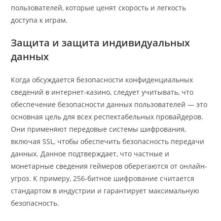
пользователей, которые ценят скорость и легкость
доступа к играм.
Защита и защита индивидуальных
данных
Когда обсуждается безопасности конфиденциальных
сведений в интернет-казино, следует учитывать, что
обеспечение безопасности данных пользователей — это
основная цель для всех респектабельных провайдеров.
Они применяют передовые системы шифрования,
включая SSL, чтобы обеспечить безопасность передачи
данных. Данное подтверждает, что частные и
монетарные сведения геймеров оберегаются от онлайн-
угроз. К примеру, 256-битное шифрование считается
стандартом в индустрии и гарантирует максимальную
безопасность.