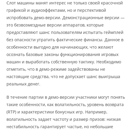
Слот машины манят интерес не только своей красочной
графикой и аудиоэффектами, но и перспективой
испробовать демо-версии. Демонстрационные версии —
это безвозмездные версии аппаратов, которые
предоставляют шанс пользователям испытать геймплей
без опасности утратить фактические финансы. Данное в
особенности выгодно для начинающих, что желают
осознать базовые законы функционирования игровых
машин и выработать собственную тактику. Необходимо
отметить, что в демо-режиме задействованы не
настоящие средства, что не допускает шанс выигрыша
реальных денег.
В течение партии в демо-версии участники могут понять
такие особенности, как волатильность, уровень возврата
(RTP) и характеристики бонусных игр. Например,
волатильность задает частоту и размер призов: низкая
нестабильность гарантирует частые, но небольшие