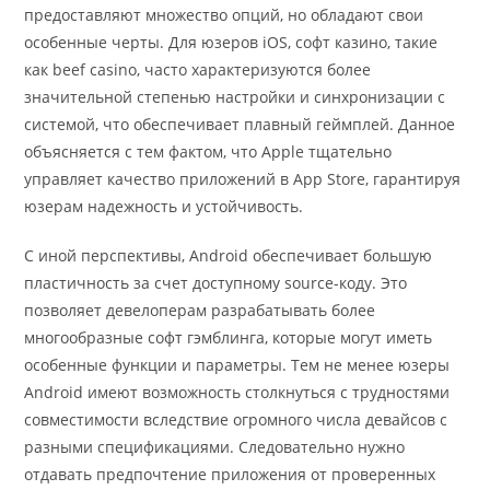
предоставляют множество опций, но обладают свои
особенные черты. Для юзеров iOS, софт казино, такие
как beef casino, часто характеризуются более
значительной степенью настройки и синхронизации с
системой, что обеспечивает плавный геймплей. Данное
объясняется с тем фактом, что Apple тщательно
управляет качество приложений в App Store, гарантируя
юзерам надежность и устойчивость.
С иной перспективы, Android обеспечивает большую
пластичность за счет доступному source-коду. Это
позволяет девелоперам разрабатывать более
многообразные софт гэмблинга, которые могут иметь
особенные функции и параметры. Тем не менее юзеры
Android имеют возможность столкнуться с трудностями
совместимости вследствие огромного числа девайсов с
разными спецификациями. Следовательно нужно
отдавать предпочтение приложения от проверенных