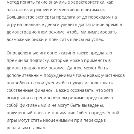
метод понять такие значимые характеристики, как
частота выигрышей и изменчивость автомата.
Большинство эксперты предлагают до переходом на
игру на реальные деньги уделить достаточное время в
демонстрационном режиме, чтобы минимизировать
возможные риски и повысить шансы на успех.
Определенные интернет-казино также предлагают
премии за подписку, которые можно применять в
демонстрационном режиме. Данное может быть
дополнительным побуждением чтобы новых участников
попробовать свои умения без нужды использовать
собственные финансы. Важно осознавать, что хотя
выигрыши в тренировочном режиме представляют
собой фиктивными и не могут быть выведены,
полученный навык и понимание 1хбет определённой
игры могут стать неоценимыми при переходе к
реальным ставкам.