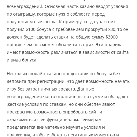
вознаграждений. Основная часть казино вводят условия
по отыгрышу, которые нужно соблюсти перед
получением выигрыша. К примеру, когда участник
получил $100 бонуса с требованием прокрутки x30, то он
должен будет сделать ставки на общую сумму $3000,
прежде чем он сможет обналичить приз. Эти правила
имеют возможность различаться в зависимости от сайта
и вида бонуса.
Несколько онлайн-казино предоставляют бонусы без
депозита при регистрации, что дает возможность начать
игру без затрат личных средств. Данные
вознаграждения часто ограничены по сумме и обладают
жёсткие условия по ставкам, но они обеспечивают
прекрасную возможность опробовать сайт и
ознакомиться с её функционалом. Геймерам
предлагается внимательно изучать условия и
положения, чтобы избежать негативных моментов и