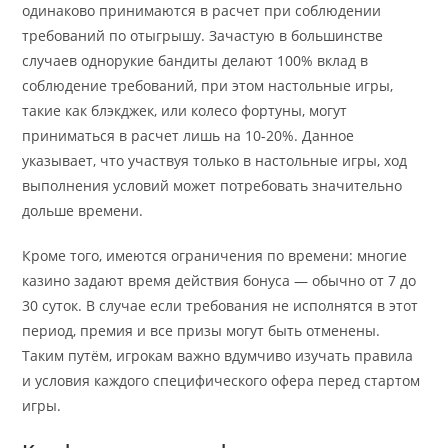
одинаково принимаются в расчет при соблюдении
требований по отыгрышу. Зачастую в большинстве
случаев однорукие бандиты делают 100% вклад в
соблюдение требований, при этом настольные игры,
такие как блэкджек, или колесо фортуны, могут
приниматься в расчет лишь на 10-20%. Данное
указывает, что участвуя только в настольные игры, ход
выполнения условий может потребовать значительно
дольше времени.
Кроме того, имеются ограничения по времени: многие
казино задают время действия бонуса — обычно от 7 до
30 суток. В случае если требования не исполнятся в этот
период, премия и все призы могут быть отменены.
Таким путём, игрокам важно вдумчиво изучать правила
и условия каждого специфического офера перед стартом
игры.