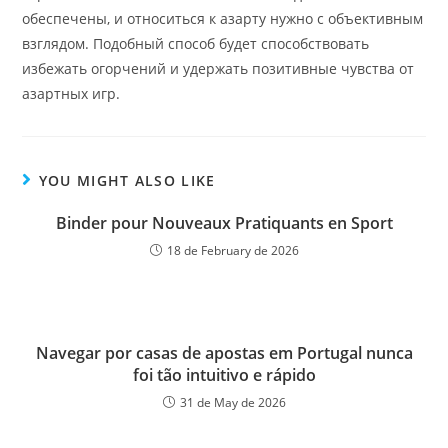
обеспечены, и относиться к азарту нужно с объективным
взглядом. Подобный способ будет способствовать
избежать огорчений и удержать позитивные чувства от
азартных игр.
YOU MIGHT ALSO LIKE
Binder pour Nouveaux Pratiquants en Sport
18 de February de 2026
Navegar por casas de apostas em Portugal nunca
foi tão intuitivo e rápido
31 de May de 2026