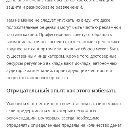
защита и разнообразие развлечений.
Тем не менее не следует упускать из виду, что даже
положительные рецензии могут быть частью рекламной
тактики казино. Профессионалы советуют обращать
внимание на точные аспекты, отмеченные в рецензиях:
трудности с саппортом или неявных сборов может быть
существенным индикатором. Кроме того, достоверные
ресурсы регулярно выкладывают доклады автономных
аудиторских компаний, гарантирующие честность и
открытость игрового процесса.
Отрицательный опыт: как этого избежать
Уклониться от негативного впечатления в казино можно,
если придерживаться некоторых несложных
рекомендаций. Во-первых, всегда необходимо
определять определенные пределы на количество денег,