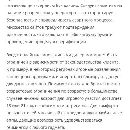
оказывающего сервисы live-казино. Следует заметить на
наличие разрешения у оператора — это гарантирует
безопасность и справедливость азартного процесса.
Множество сайтов требуют подтверждения
идентичности, что включает в себя загрузку бумаг и
прохождение процедуры верификации.
Вход к онлайн-казино с живыми дилерами может быть
ограничен в зависимости от законодательства клиента.
К примеру, в некоторых регионах игорные развлечения
запрещены правилами, и операторы блокируют доступ
для данных юзеров. Помимо этого важно брать в расчет
возрастовые ограничения по возрасту: в большинстве
случаев нижний возраст для игрового участия достигает
18 или 21 год, в зависимости от региона. Для комфорта
пользователей многие сайты предоставляют мобильные
аппы, дающие возможность удовольствоваться
геймингом с любого гаджета.