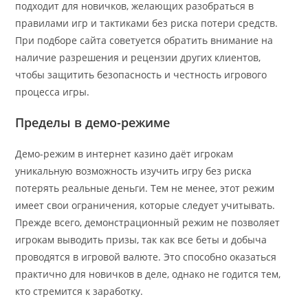
подходит для новичков, желающих разобраться в
правилами игр и тактиками без риска потери средств.
При подборе сайта советуется обратить внимание на
наличие разрешения и рецензии других клиентов,
чтобы защитить безопасность и честность игрового
процесса игры.
Пределы в демо-режиме
Демо-режим в интернет казино даёт игрокам
уникальную возможность изучить игру без риска
потерять реальные деньги. Тем не менее, этот режим
имеет свои ограничения, которые следует учитывать.
Прежде всего, демонстрационный режим не позволяет
игрокам выводить призы, так как все беты и добыча
проводятся в игровой валюте. Это способно оказаться
практично для новичков в деле, однако не годится тем,
кто стремится к заработку.