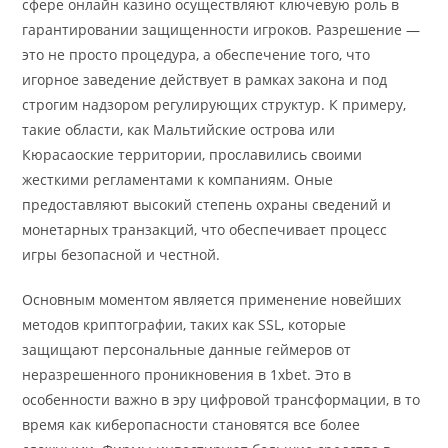
сфере онлайн казино осуществляют ключевую роль в
гарантировании защищенности игроков. Разрешение —
это не просто процедура, а обеспечение того, что
игорное заведение действует в рамках закона и под
строгим надзором регулирующих структур. К примеру,
такие области, как Мальтийские острова или
Кюрасаоские территории, прославились своими
жесткими регламентами к компаниям. Оные
предоставляют высокий степень охраны сведений и
монетарных транзакций, что обеспечивает процесс
игры безопасной и честной.
Основным моментом является применение новейших
методов криптографии, таких как SSL, которые
защищают персональные данные геймеров от
неразрешенного проникновения в 1xbet. Это в
особенности важно в эру цифровой трансформации, в то
время как киберопасности становятся все более