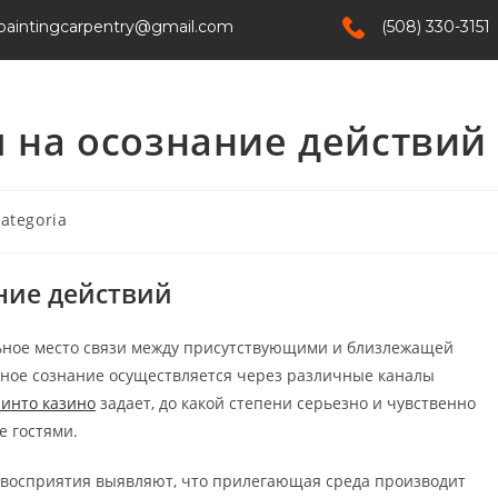
paintingcarpentry@gmail.com
(508) 330-3151
Home
Services
About Us
Contact
 на осознание действий
ategoria
ние действий
ьное место связи между присутствующими и близлежащей
ное сознание осуществляется через различные каналы
пинто казино
задает, до какой степени серьезно и чувственно
 гостями.
 восприятия выявляют, что прилегающая среда производит