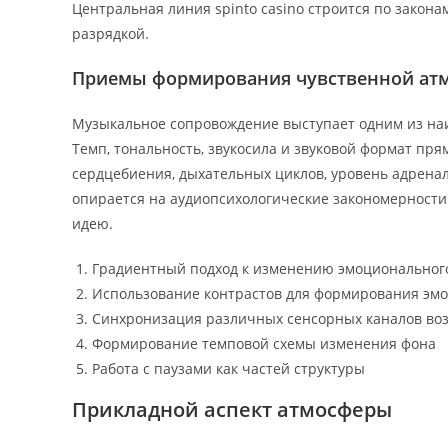
Центральная линия spinto casino строится по закона
разрядкой.
Приемы формирования чувственной ат
Музыкальное сопровождение выступает одним из на
Темп, тональность, звукосила и звуковой формат пря
сердцебиения, дыхательных циклов, уровень адрена
опирается на аудиопсихологические закономерност
идею.
Градиентный подход к изменению эмоциональног
Использование контрастов для формирования эм
Синхронизация различных сенсорных каналов во
Формирование темповой схемы изменения фона
Работа с паузами как частей структуры
Прикладной аспект атмосферы