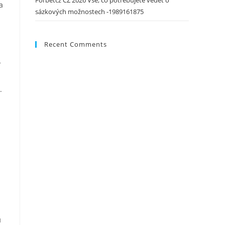
Forbetcz CZ 2026 Vše, co potřebujete vědět o
а
sázkových možnostech -1989161875
Recent Comments
т
.
и