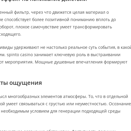
енный фильтр, через что движется целая материал о
 способствует более позитивной пониманию вплоть до
оборот, плохое самочувствие умеет трансформировать
сходящего.
виды удерживают не настолько реальное суть события, в како
м. spinto casino занимает ключевую роль в выстраивании
 от мероприятия. Мощные душевные впечатления формируют
кты ощущения
сл многообразных элементов атмосферы. То, что в отдельной
ной умеет связываться с грустью или неуместностью. Осознание
т необходимым условием для генерации подходящей среды