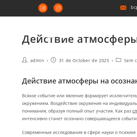
bc
Действие атмосферы
admin
31 de October de 2025
Sem c
Действие атмосферы на осозна
Всякое событие или явление формирует исключител
окружением. Воздействие окружения на индивидуаль
понимания, образуя полный опыт участия. Как раз
с
интенсивно станет осознано совершающееся событие
Современные исследования в сфере науки о психике