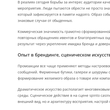
В реалиях сегодня борьбы за интерес аудитории кач
мероприятия. Люди пытаются обрести не просто зн
который зафиксируется в памяти надолго. Образ соб
знаковые случаи от обыденных.
Коммерческая значимость грамотно сформированной
повторных обращениях ивентов и благоприятных оце
результат через укрепление имиджа бренда и довер
Опыт в брендинге, сценическом искусст
Промоакции все чаще применяют методы настроево
сообщений. Фирменные бутики, галереи и шоурумы ст
формирование желаемого образа о товаре или компа
Драматическое искусство располагает многовековым
среды. Сценическое действие в на сцене spinto casi
внешний вид, но и архитектуру восприятия, настрой