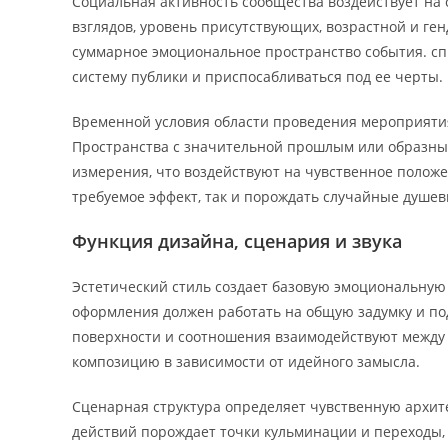
Социальная активность сообщества воздействует на 
взглядов, уровень присутствующих, возрастной и г
суммарное эмоциональное пространство события. с
систему публики и приспосабливаться под ее черты.
Временной условия области проведения мероприяти
Пространства с значительной прошлым или образн
измерения, что воздействуют на чувственное полож
требуемое эффект, так и порождать случайные душев
Функция дизайна, сценария и звука
Эстетический стиль создает базовую эмоциональную
оформления должен работать на общую задумку и по
поверхности и соотношения взаимодействуют между 
композицию в зависимости от идейного замысла.
Сценарная структура определяет чувственную архит
действий порождает точки кульминации и переходы,