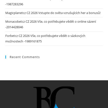
-1987283296
Magicplanetcz CZ 2026 Vstupte do světa vzrušujících her a bonusů!
Monacobetcz CZ 2026 Vše, co potřebujete vědět o online sázení
-2014428046
Forbetcz CZ 2026 Vše, co potřebujete vědět o sázkových
možnostech -1989161875
Recent Comments