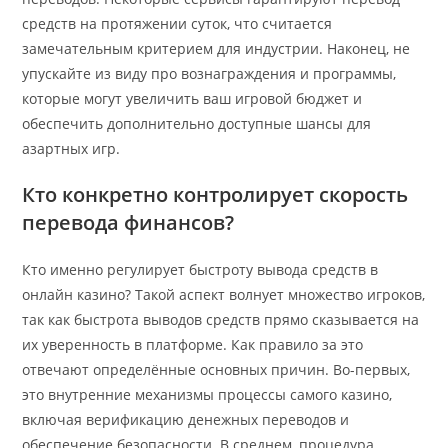
средств на протяжении суток, что считается
замечательным критерием для индустрии. Наконец, не
упускайте из виду про вознаграждения и программы,
которые могут увеличить ваш игровой бюджет и
обеспечить дополнительно доступные шансы для
азартных игр.
Кто конкретно контролирует скорость
перевода финансов?
Кто именно регулирует быстроту вывода средств в
онлайн казино? Такой аспект волнует множество игроков,
так как быстрота выводов средств прямо сказывается на
их уверенность в платформе. Как правило за это
отвечают определённые основных причин. Во-первых,
это внутренние механизмы процессы самого казино,
включая верификацию денежных переводов и
обеспечение безопасности. В среднем, процедура