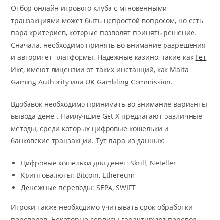
Отбор онлайн игрового клуба с мгновенными
транзакциями может быть непростой вопросом, но есть
пара критериев, которые позволят принять решение.
Сначала, необходимо принять во внимание разрешения
и авторитет платформы. Надежные казино, такие как
Гет
Икс
, имеют лицензии от таких инстанций, как Malta
Gaming Authority или UK Gambling Commission.
Вдобавок необходимо принимать во внимание варианты
вывода денег. Наилучшие Get X предлагают различные
методы, среди которых цифровые кошельки и
банковские транзакции. Тут пара из данных:
Цифровые кошельки для денег: Skrill, Neteller
Криптовалюты: Bitcoin, Ethereum
Денежные переводы: SEPA, SWIFT
Игроки также необходимо учитывать срок обработки
переводов. Некоторые сервисы гарантируют перевод