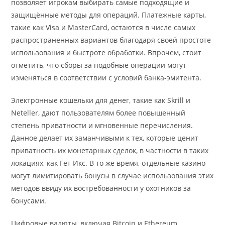
позволяет игрокам выбирать самые подходящие и
защищённые методы для операций. Платежные карты,
такие как Visa и MasterCard, остаются в числе самых
распространенных вариантов благодаря своей простоте
использования и быстроте обработки. Впрочем, стоит
отметить, что сборы за подобные операции могут
изменяться в соответствии с условий банка-эмитента.
Электронные кошельки для денег, такие как Skrill и
Neteller, дают пользователям более повышенный
степень приватности и мгновенные перечисления.
Данное делает их заманчивыми к тех, которые ценит
приватность их монетарных сделок, в частности в таких
локациях, как Гет Икс. В то же время, отдельные казино
могут лимитировать бонусы в случае использования этих
методов ввиду их востребованности у охотников за
бонусами.
Цифровые валюты, включая Bitcoin и Ethereum,