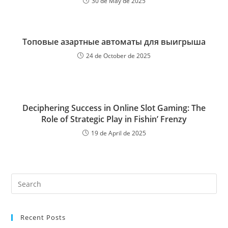
30 de May de 2025
Топовые азартные автоматы для выигрыша
24 de October de 2025
Deciphering Success in Online Slot Gaming: The
Role of Strategic Play in Fishin’ Frenzy
19 de April de 2025
Recent Posts