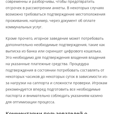
современны и разборчивы, чтобы предотвратить
отсрочек в рассмотрении анкеты. В некоторых случаях
возможно требоваться подтверждение местоположения
проживания, например, через документ об оплате
коммунальных услуг.
Кроме прочего, игорное заведение может потребовать
дополнительно необходимые подтверждения, такие как
выписка из банка или скриншот цифрового кошелька.
Это необходимо для подтверждения владения владения
на указанные платежные средства. Процедура
подтверждения в состоянии потребовать составлять от
некоторых часиков до некоторых суток в зависимости из-
за нагрузки на саппорта и сложности проверки. Игрокам
рекомендуется вперед подготовить все необходимые
паспорта и внимательно соблюдать указаниям казино
для оптимизации процесса.
Комментарии пользователей о