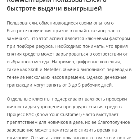
быстроте выдачи выигрышей
Пользователи, обменивающиеся своим опытом о
быстроте получения призов в онлайн-казино, часто
замечают, что этот аспект является ключевым фактором
при подборе ресурса. Необходимо понимать, что время
снятия средств может варьироваться в соответствии от
выбранного метода. Например, цифровые кошелька,
такие как Skrill и Neteller, обычно выполняют переводы в
течение нескольких часов времени. Однако, денежные
транзакции могут занять от 3 до 5 рабочих дней.
Отдельные клиенты подчеркивают важность проверки
личности для упрощения процедуры снятия средств.
Процесс KYC (Know Your Customer) часто выступает
препятствием для новичков в деле, но ее благополучное
завершение может значительно снизить время на
ожидание. Отзывы также показывают о том, что игорные