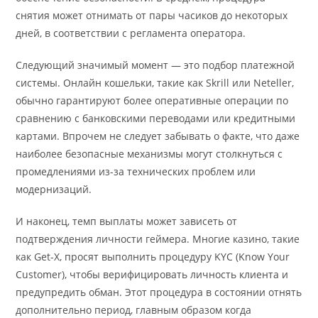
снятия может отнимать от пары часиков до некоторых
дней, в соответствии с регламента оператора.
Следующий значимый момент — это подбор платежной
системы. Онлайн кошельки, такие как Skrill или Neteller,
обычно гарантируют более оперативные операции по
сравнению с банковскими переводами или кредитными
картами. Впрочем не следует забывать о факте, что даже
наиболее безопасные механизмы могут столкнуться с
промедлениями из-за технических проблем или
модернизаций.
И наконец, темп выплаты может зависеть от
подтверждения личности геймера. Многие казино, такие
как Get-X, просят выполнить процедуру KYC (Know Your
Customer), чтобы верифицировать личность клиента и
предупредить обман. Этот процедура в состоянии отнять
дополнительно период, главным образом когда