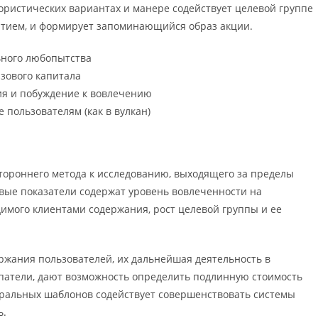
лористических вариантах и манере содействует целевой группе
иятием, и формирует запоминающийся образ акции.
ьного любопытства
зового капитала
ия и побуждение к вовлечению
пользователям (как в вулкан)
ороннего метода к исследованию, выходящего за пределы
евые показатели содержат уровень вовлеченности на
имого клиентами содержания, рост целевой группы и ее
ржания пользователей, их дальнейшая деятельность в
патели, дают возможность определить подлинную стоимость
ральных шаблонов содействует совершенствовать системы
ь.