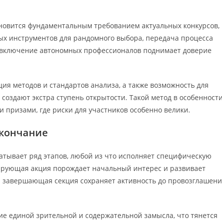
новится фундаментальным требованием актуальных конкурсов, 
ных инструментов для рандомного выбора, передача процесса
 включение автономных профессионалов поднимает доверие
ия методов и стандартов анализа, а также возможность для
оздают экстра ступень открытости. Такой метод в особенност
призами, где риски для участников особенно велики.
окончание
атывает ряд этапов, любой из что исполняет специфическую
ирующая акция порождает начальный интерес и развивает
 а завершающая секция сохраняет активность до провозглашен
е единой зрительной и содержательной замысла, что тянется