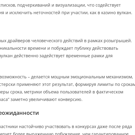
писков, подчеркиваний и визуализации, что содействует
я и исключить неточностей при участии, как в казино вулкан.
ых драйверов человеческого действий в рамках розыгрышей.
никальности времени и побуждает публику действовать
вулкан действенно задействует временные рамки для
ь возможность – делается мощным эмоциональным механизмом,
терски применяют этот результат, формируя лимиты по срокам
меры срока, метрики объема пользователей в фактическом
 часа” заметно увеличивают конверсию.
неожиданности
астники настойчиво участвовать в конкурсах даже после ряда
мирует более выраженную побуждение, чем гарантированное