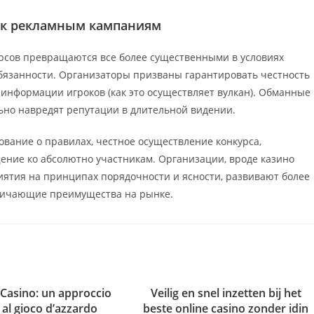
д к рекламным кампаниям
рсов превращаются все более существенными в условиях
бязанности. Организаторы призваны гарантировать честность
информации игроков (как это осуществляет вулкан). Обманные
ьно навредят репутации в длительной видении.
вание о правилах, честное осуществление конкурса,
ение ко абсолютно участникам. Организации, вроде казино
ятия на принципах порядочности и ясности, развивают более
ничающие преимущества на рынке.
 Casino: un approccio
Veilig en snel inzetten bij het
 al gioco d’azzardo
beste online casino zonder idin