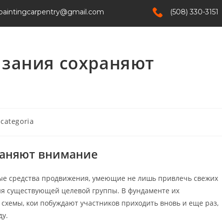
paintingcarpentry@gmail.com
(508) 330-3151
Home
Services
About Us
Contact
язания сохраняют
categoria
храняют внимание
ые средства продвижения, умеющие не лишь привлечь свежих
тия существующей целевой группы. В фундаменте их
 схемы, кои побуждают участников приходить вновь и еще раз,
ду.