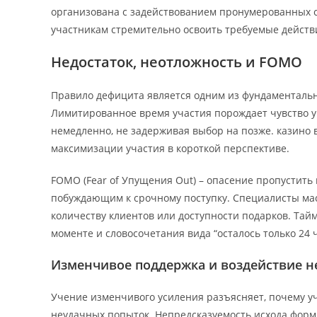
организована с задействованием пронумерованных с
участникам стремительно освоить требуемые действи
Недостаток, неотложность и FOMO
Правило дефицита является одним из фундаментальн
Лимитированное время участия порождает чувство у
немедленно, не задерживая выбор на позже. казино 
максимизации участия в короткой перспективе.
FOMO (Fear of Упущения Out) – опасение пропустит
побуждающим к срочному поступку. Специалисты мас
количеству клиентов или доступности подарков. Тай
моменте и словосочетания вида “осталось только 24
Изменчивое поддержка и воздействие 
Учение изменчивого усиления разъясняет, почему уч
неудачных попыток. Непредсказуемость исхода фор