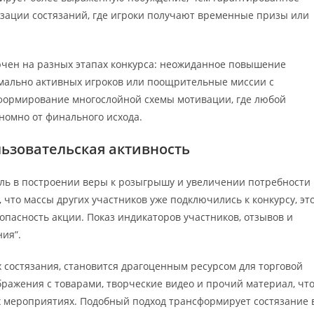
визации состязаний, где игроки получают временные призы или
чен на разных этапах конкурса: неожиданное повышение
мально активных игроков или поощрительные миссии с
формирование многослойной схемы мотивации, где любой
номно от финального исхода.
ьзовательская активность
ль в построении веры к розыгрышу и увеличении потребности
что массы других участников уже подключились к конкурсу, эт
пасность акции. Показ индикаторов участников, отзывов и
ия”.
 состязания, становится драгоценным ресурсом для торговой
ражения с товарами, творческие видео и прочий материал, чт
 мероприятиях. Подобный подход трансформирует состязание 