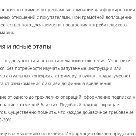
 энергично применяют рекламные кампании для формирования
ьных отношений с покупателями. При грамотной воплощении
естественного досягаемости, поощрения потребительского
 марки.
ия и ясные этапы
 от доступности и четкости механики включения. Участники
ся, без потребности изучать запутанные инструкции или
 актуальных конкурсах, к примеру, в вулкан, подразумевает
а от ознакомления с акцией до финиша вовлечения.
е от одного до трех легких операций: оформление подписки н
ечание с отметкой близких. Подобный подход сокращает
ов. Существенно помнить, что каждое добавочное требование
0-30%.
ачу в осмыслении состязания. Информация обязана представа