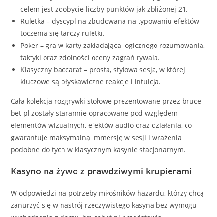
celem jest zdobycie liczby punktów jak zbliżonej 21.
Ruletka – dyscyplina zbudowana na typowaniu efektów
toczenia się tarczy ruletki.
Poker – gra w karty zakładająca logicznego rozumowania,
taktyki oraz zdolności oceny zagrań rywala.
Klasyczny baccarat – prosta, stylowa sesja, w której
kluczowe są błyskawiczne reakcje i intuicja.
Cała kolekcja rozgrywki stołowe prezentowane przez bruce
bet pl zostały starannie opracowane pod względem
elementów wizualnych, efektów audio oraz działania, co
gwarantuje maksymalną immersję w sesji i wrażenia
podobne do tych w klasycznym kasynie stacjonarnym.
Kasyno na żywo z prawdziwymi krupierami
W odpowiedzi na potrzeby miłośników hazardu, którzy chcą
zanurzyć się w nastrój rzeczywistego kasyna bez wymogu