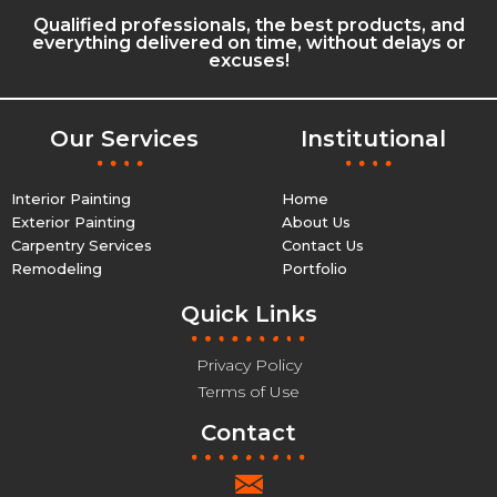
Qualified professionals, the best products, and
everything delivered on time, without delays or
excuses!
Our Services
Institutional
Interior Painting
Home
Exterior Painting
About Us
Carpentry Services
Contact Us
Remodeling
Portfolio
Quick Links
Privacy Policy
Terms of Use
Contact