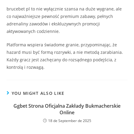
brucebet pl to nie wyłącznie szansa na duże wygrane, ale
co najważniejsze pewność premium zabawy, pełnych
adrenaliny zawodów i ekskluzywnych promocji
aktywowanych codziennie.
Platforma wspiera świadome granie, przypominając, że
hazard musi być formą rozrywki, a nie metodą zarabiania.
Każdy gracz jest zachęcany do rozsądnego podejścia, z
kontrolą i rozwagą.
YOU MIGHT ALSO LIKE
Ggbet Strona Oficjalna Zakłady Bukmacherskie
Online
18 de September de 2025