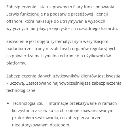
Zabezpieczenie i status prawny to filary funkcjonowania.
Serwis funkcjonuje na podstawie prestiżowej licencji
offshore, która nakazuje do utrzymywania wysokich
wytycznych fair play, przejrzystości i rozsądnego hazardu.
Zezwolenie jest objęta systematycznym weryfikacjom i
badaniom ze strony niezależnych organów regulacyjnych,
co potwierdza maksymalną ochronę dla użytkowników
platformy.
Zabezpieczenie danych użytkowników klientów jest kwestią
kluczową. Zastosowano najnowocześniejsze zabezpieczenia
technologiczne:
Technologia SSL – informacje przekazywane w ramach
korzystania z serwisu są chronione zaawansowanym
protokołem szyfrowania, co zabezpiecza przed
nieautoryzowanym dostępem.