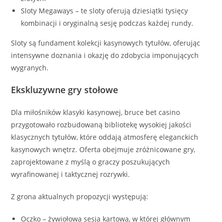
Sloty Megaways – te sloty oferują dziesiątki tysięcy
kombinacji i oryginalną sesję podczas każdej rundy.
Sloty są fundament kolekcji kasynowych tytułów, oferując
intensywne doznania i okazję do zdobycia imponujących
wygranych.
Ekskluzywne gry stołowe
Dla miłośników klasyki kasynowej, bruce bet casino
przygotowało rozbudowaną bibliotekę wysokiej jakości
klasycznych tytułów, które oddają atmosferę eleganckich
kasynowych wnętrz. Oferta obejmuje zróżnicowane gry,
zaprojektowane z myślą o graczy poszukujących
wyrafinowanej i taktycznej rozrywki.
Z grona aktualnych propozycji występują:
Oczko – żywiołowa sesja kartowa, w której głównym