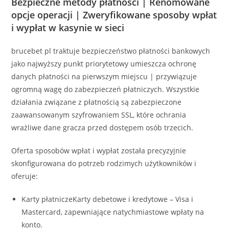
Bezpieczne metody płatności | Renomowane
opcje operacji | Zweryfikowane sposoby wpłat
i wypłat w kasynie w sieci
brucebet pl traktuje bezpieczeństwo płatności bankowych
jako najwyższy punkt priorytetowy umieszcza ochronę
danych płatności na pierwszym miejscu | przywiązuje
ogromną wagę do zabezpieczeń płatniczych. Wszystkie
działania związane z płatnością są zabezpieczone
zaawansowanym szyfrowaniem SSL, które ochrania
wrażliwe dane gracza przed dostępem osób trzecich.
Oferta sposobów wpłat i wypłat została precyzyjnie
skonfigurowana do potrzeb rodzimych użytkowników i
oferuje:
Karty płatniczeKarty debetowe i kredytowe – Visa i
Mastercard, zapewniające natychmiastowe wpłaty na
konto.