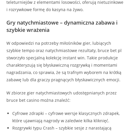
teleturniejów z elementami losowości, oferują nietuzinkowe
i rozrywkowe formę do kasyna na żywo.
Gry natychmiastowe – dynamiczna zabawa i
szybkie wrażenia
W odpowiedzi na potrzeby miłośników gier, lubiących
szybkie tempo oraz natychmiastowe rezultaty, bruce bet pl
stworzyło specjalną kolekcję instant win. Takie produkcje
charakteryzują się błyskawiczną rozgrywką i momentami
nagradzania, co sprawia, że są trafnym wyborem na krótką
zabawę lub dla graczy pragnących błyskawicznych emocji.
W zbiorze gier natychmiastowych udostępnianych przez
bruce bet casino można znaleźć:
Cyfrowe zdrapki – cyfrowe wersje klasycznych zdrapek,
które ujawniają nagrody w zaledwie kilka kliknięć.
Rozgrywki typu Crash – szybkie sesje z narastającą