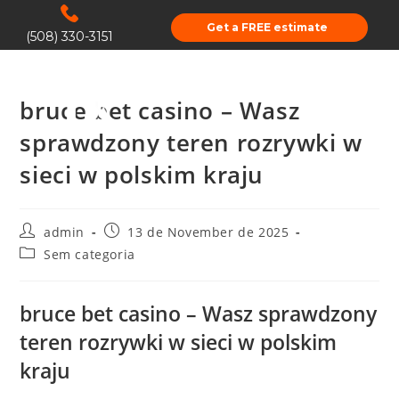
Get a FREE estimate
(508) 330-3151
bruce bet casino – Wasz
sprawdzony teren rozrywki w
sieci w polskim kraju
admin
13 de November de 2025
Sem categoria
bruce bet casino – Wasz sprawdzony
teren rozrywki w sieci w polskim
kraju