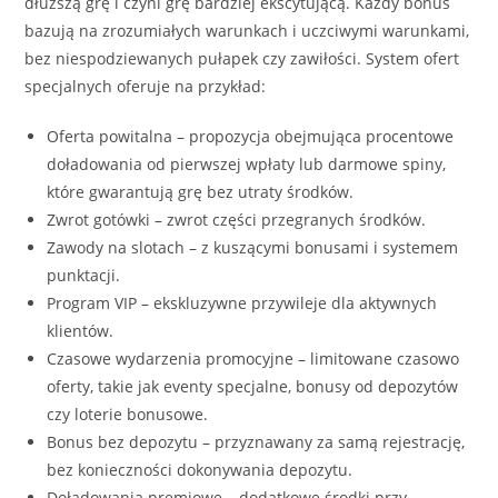
dłuższą grę i czyni grę bardziej ekscytującą. Każdy bonus
bazują na zrozumiałych warunkach i uczciwymi warunkami,
bez niespodziewanych pułapek czy zawiłości. System ofert
specjalnych oferuje na przykład:
Oferta powitalna – propozycja obejmująca procentowe
doładowania od pierwszej wpłaty lub darmowe spiny,
które gwarantują grę bez utraty środków.
Zwrot gotówki – zwrot części przegranych środków.
Zawody na slotach – z kuszącymi bonusami i systemem
punktacji.
Program VIP – ekskluzywne przywileje dla aktywnych
klientów.
Czasowe wydarzenia promocyjne – limitowane czasowo
oferty, takie jak eventy specjalne, bonusy od depozytów
czy loterie bonusowe.
Bonus bez depozytu – przyznawany za samą rejestrację,
bez konieczności dokonywania depozytu.
Doładowania premiowe – dodatkowe środki przy