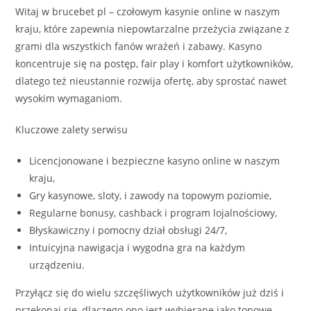
Witaj w brucebet pl – czołowym kasynie online w naszym
kraju, które zapewnia niepowtarzalne przeżycia związane z
grami dla wszystkich fanów wrażeń i zabawy. Kasyno
koncentruje się na postęp, fair play i komfort użytkowników,
dlatego też nieustannie rozwija ofertę, aby sprostać nawet
wysokim wymaganiom.
Kluczowe zalety serwisu
Licencjonowane i bezpieczne kasyno online w naszym
kraju,
Gry kasynowe, sloty, i zawody na topowym poziomie,
Regularne bonusy, cashback i program lojalnościowy,
Błyskawiczny i pomocny dział obsługi 24/7,
Intuicyjna nawigacja i wygodna gra na każdym
urządzeniu.
Przyłącz się do wielu szczęśliwych użytkowników już dziś i
przekonaj się, dlaczego ono jest wybierane jako topowe