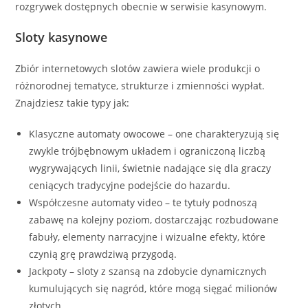
rozgrywek dostępnych obecnie w serwisie kasynowym.
Sloty kasynowe
Zbiór internetowych slotów zawiera wiele produkcji o
różnorodnej tematyce, strukturze i zmienności wypłat.
Znajdziesz takie typy jak:
Klasyczne automaty owocowe – one charakteryzują się
zwykle trójbębnowym układem i ograniczoną liczbą
wygrywających linii, świetnie nadające się dla graczy
ceniących tradycyjne podejście do hazardu.
Współczesne automaty video – te tytuły podnoszą
zabawę na kolejny poziom, dostarczając rozbudowane
fabuły, elementy narracyjne i wizualne efekty, które
czynią grę prawdziwą przygodą.
Jackpoty – sloty z szansą na zdobycie dynamicznych
kumulujących się nagród, które mogą sięgać milionów
złotych.