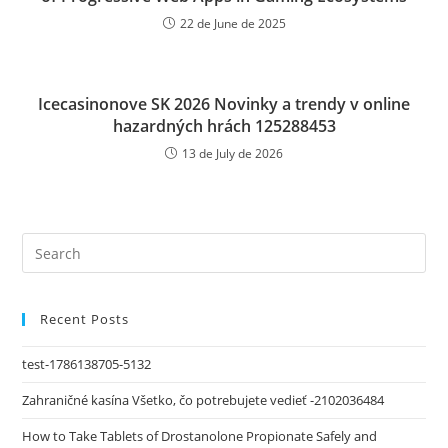
22 de June de 2025
Icecasinonove SK 2026 Novinky a trendy v online
hazardných hrách 125288453
13 de July de 2026
Recent Posts
test-1786138705-5132
Zahraničné kasína Všetko, čo potrebujete vedieť -2102036484
How to Take Tablets of Drostanolone Propionate Safely and