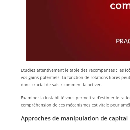
Étudiez attentivement le table des récompenses ; les i
vos gains potentiels. La fonction de rotations libres p
donc crucial de saisir comment la activer.
Examiner la instabilité vous permettra d’estimer le rati
compréhension de ces mécanismes est vitale pour amélio
Approches de manipulation de capital