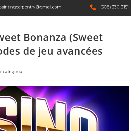
paintingcarpentry@gmail.com
(508) 330-3151
Home
Services
About Us
Contact
weet Bonanza (Sweet
odes de jeu avancées
 categoria