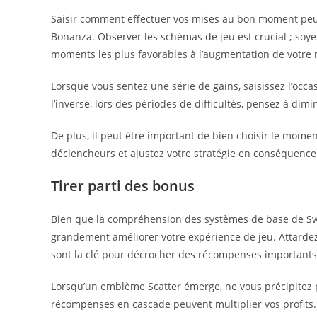
Saisir comment effectuer vos mises au bon moment pe
Bonanza. Observer les schémas de jeu est crucial ; soyez
moments les plus favorables à l’augmentation de votre 
Lorsque vous sentez une série de gains, saisissez l’occ
l’inverse, lors des périodes de difficultés, pensez à dim
De plus, il peut être important de bien choisir le momen
déclencheurs et ajustez votre stratégie en conséquence
Tirer parti des bonus
Bien que la compréhension des systèmes de base de Sweet
grandement améliorer votre expérience de jeu. Attardez-v
sont la clé pour décrocher des récompenses importants
Lorsqu’un emblème Scatter émerge, ne vous précipitez p
récompenses en cascade peuvent multiplier vos profits. U