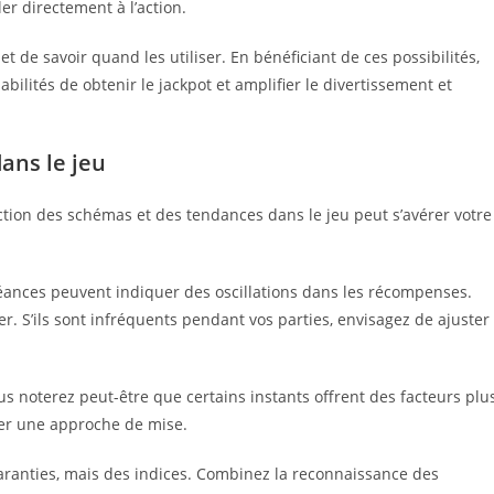
ler directement à l’action.
t de savoir quand les utiliser. En bénéficiant de ces possibilités,
bilités de obtenir le jackpot et amplifier le divertissement et
ans le jeu
tion des schémas et des tendances dans le jeu peut s’avérer votre
s séances peuvent indiquer des oscillations dans les récompenses.
er. S’ils sont infréquents pendant vos parties, envisagez de ajuster
us noterez peut-être que certains instants offrent des facteurs plu
er une approche de mise.
aranties, mais des indices. Combinez la reconnaissance des