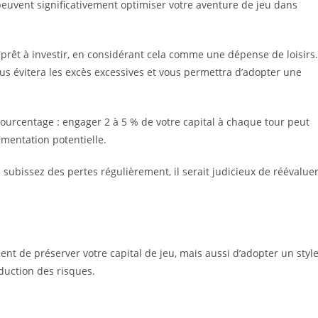
euvent significativement optimiser votre aventure de jeu dans
rêt à investir, en considérant cela comme une dépense de loisirs.
ous évitera les excès excessives et vous permettra d’adopter une
pourcentage : engager 2 à 5 % de votre capital à chaque tour peut
gmentation potentielle.
s subissez des pertes régulièrement, il serait judicieux de réévalue
t de préserver votre capital de jeu, mais aussi d’adopter un styl
éduction des risques.