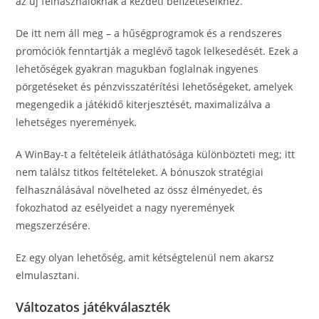
az új felhasználóknak a kezdeti befizetéseikhez.
De itt nem áll meg – a hűségprogramok és a rendszeres
promóciók fenntartják a meglévő tagok lelkesedését. Ezek a
lehetőségek gyakran magukban foglalnak ingyenes
pörgetéseket és pénzvisszatérítési lehetőségeket, amelyek
megengedik a játékidő kiterjesztését, maximalizálva a
lehetséges nyeremények.
A WinBay-t a feltételeik átláthatósága különbözteti meg; itt
nem találsz titkos feltételeket. A bónuszok stratégiai
felhasználásával növelheted az össz élményedet, és
fokozhatod az esélyeidet a nagy nyeremények
megszerzésére.
Ez egy olyan lehetőség, amit kétségtelenül nem akarsz
elmulasztani.
Változatos játékválaszték