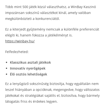
Több mint 500 játék közül választhatsz, a WinBay Kaszinó
impozánsan sokszínű választékot kínál, amely valóban
megkülönbözteti a konkurenciától.
Ez a kiterjedt gyűjtemény nemcsak a különféle preferenciát
elégíti ki, hanem fokozza a játékélményt is.
https://winbay.hu/
Felfedezheted:
Klasszikus asztali játékok
Innovatív nyerőgépek
Élő osztós lehetőségek
Ez a lenyűgöző sokszínűség biztosítja, hogy egyáltalán nem
leszel hiányában a opcióknak, megengedve, hogy változatos
játékokat és stratégiákat sajátíts el, biztosítva, hogy bármely
látogatás friss és érdekes legyen.