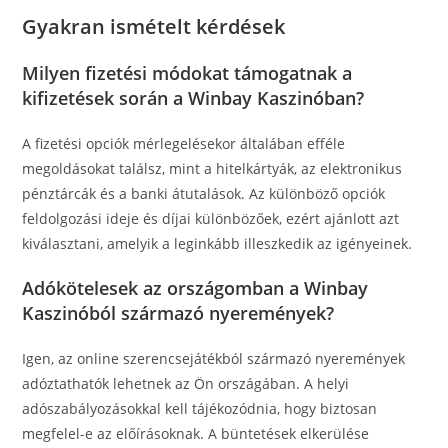
Gyakran ismételt kérdések
Milyen fizetési módokat támogatnak a
kifizetések során a Winbay Kaszinóban?
A fizetési opciók mérlegelésekor általában efféle
megoldásokat találsz, mint a hitelkártyák, az elektronikus
pénztárcák és a banki átutalások. Az különböző opciók
feldolgozási ideje és díjai különbözőek, ezért ajánlott azt
kiválasztani, amelyik a leginkább illeszkedik az igényeinek.
Adókötelesek az országomban a Winbay
Kaszinóból származó nyeremények?
Igen, az online szerencsejátékból származó nyeremények
adóztathatók lehetnek az Ön országában. A helyi
adószabályozásokkal kell tájékozódnia, hogy biztosan
megfelel-e az előírásoknak. A büntetések elkerülése