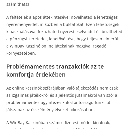
számíthatsz.
A feltételek alapos áttekintésével növelheted a lehetséges
nyereményeidet, miközben a buktatókat. Ezen lehetőségek
kihasználásával fokozhatod nyerési esélyeidet és bővítheted
a pénzügyi keretedet, lehetővé téve, hogy teljesen elmerülj
a WinBay Kaszinó online játékainak magával ragadó
környezetében.
Problémamentes tranzakciók az te
komfortja érdekében
Az online kaszinók szférájában való tájékozódás nem csak
az izgalmas játékokról és a jelentős jutalmakról van szó; a
problémamentes ügyintézés kulcsfontosságú funkciót
játszanak az összélmény élvezet fokozásában.
A WinBay Kaszinóban számos fizetési módot kínálnak,