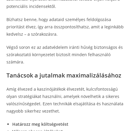
potenciális incidensektől.
Bízhatsz benne, hogy adataid személyes feldolgozása
prioritást élvez, így arra összpontosíthatsz, amit a leginkább
kedvelsz – a szórakozásra.
Végső soron ez az adatvédelem iránti hűség biztonságos és
szórakoztató környezetet biztosít minden felhasználó
számára.
Tanácsok a jutalmak maximalizálásához
Amíg élvezed a kaszinójátékok élvezetét, kulcsfontosságú
olyan stratégiákat használni, amelyek növelhetik a sikeres
valószínűségedet. Ezen technikák elsajátítása és használata
nagyobb sikerhez vezethet.
Határozz meg költségvetést