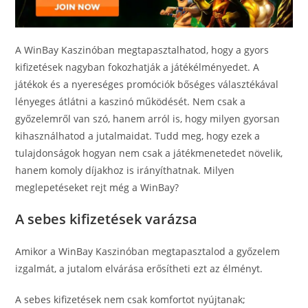
A WinBay Kaszinóban megtapasztalhatod, hogy a gyors
kifizetések nagyban fokozhatják a játékélményedet. A
játékok és a nyereséges promóciók bőséges választékával
lényeges átlátni a kaszinó működését. Nem csak a
győzelemről van szó, hanem arról is, hogy milyen gyorsan
kihasználhatod a jutalmaidat. Tudd meg, hogy ezek a
tulajdonságok hogyan nem csak a játékmenetedet növelik,
hanem komoly díjakhoz is irányíthatnak. Milyen
meglepetéseket rejt még a WinBay?
A sebes kifizetések varázsa
Amikor a WinBay Kaszinóban megtapasztalod a győzelem
izgalmát, a jutalom elvárása erősítheti ezt az élményt.
A sebes kifizetések nem csak komfortot nyújtanak;