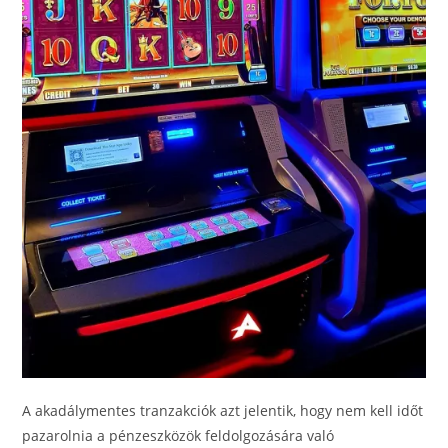
A akadálymentes tranzakciók azt jelentik, hogy nem kell időt
pazarolnia a pénzeszközök feldolgozására való