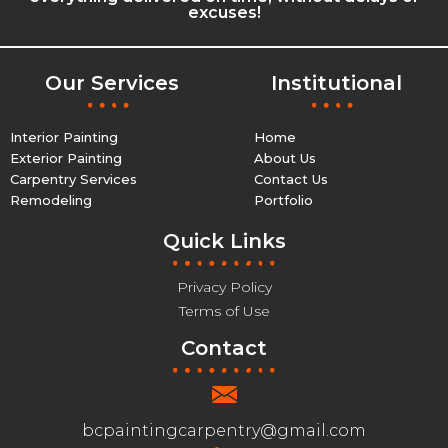
excuses!
Our Services
Institutional
Interior Painting
Home
Exterior Painting
About Us
Carpentry Services
Contact Us
Remodeling
Portfolio
Quick Links
Privacy Policy
Terms of Use
Contact
bcpaintingcarpentry@gmail.com