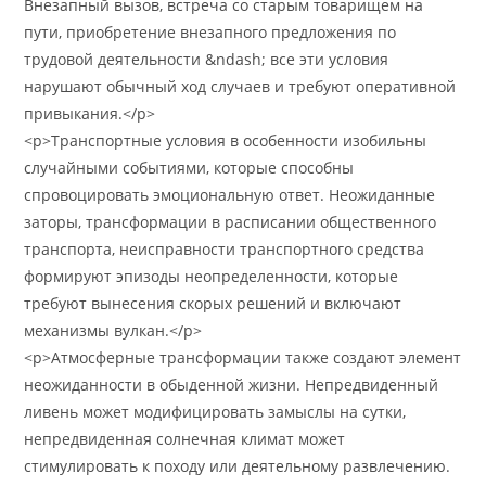
Внезапный вызов, встреча со старым товарищем на
пути, приобретение внезапного предложения по
трудовой деятельности &ndash; все эти условия
нарушают обычный ход случаев и требуют оперативной
привыкания.</p>
<p>Транспортные условия в особенности изобильны
случайными событиями, которые способны
спровоцировать эмоциональную ответ. Неожиданные
заторы, трансформации в расписании общественного
транспорта, неисправности транспортного средства
формируют эпизоды неопределенности, которые
требуют вынесения скорых решений и включают
механизмы вулкан.</p>
<p>Атмосферные трансформации также создают элемент
неожиданности в обыденной жизни. Непредвиденный
ливень может модифицировать замыслы на сутки,
непредвиденная солнечная климат может
стимулировать к походу или деятельному развлечению.