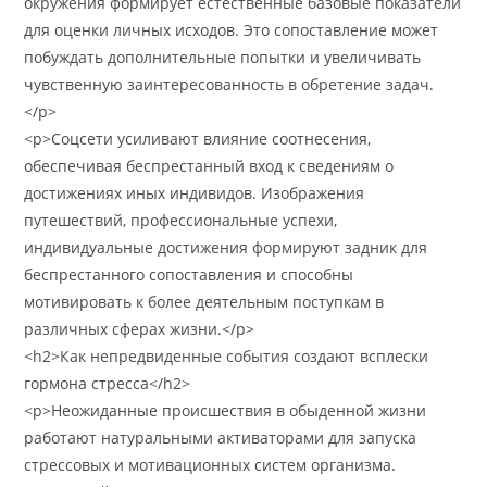
окружения формирует естественные базовые показатели
для оценки личных исходов. Это сопоставление может
побуждать дополнительные попытки и увеличивать
чувственную заинтересованность в обретение задач.
</p>
<p>Соцсети усиливают влияние соотнесения,
обеспечивая беспрестанный вход к сведениям о
достижениях иных индивидов. Изображения
путешествий, профессиональные успехи,
индивидуальные достижения формируют задник для
беспрестанного сопоставления и способны
мотивировать к более деятельным поступкам в
различных сферах жизни.</p>
<h2>Как непредвиденные события создают всплески
гормона стресса</h2>
<p>Неожиданные происшествия в обыденной жизни
работают натуральными активаторами для запуска
стрессовых и мотивационных систем организма.