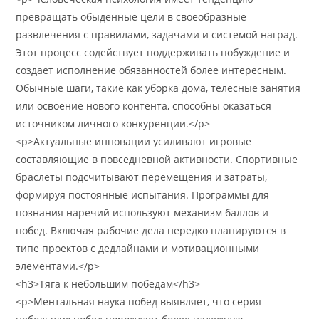
превращать обыденные цели в своеобразные
развлечения с правилами, задачами и системой наград.
Этот процесс содействует поддерживать побуждение и
создает исполнение обязанностей более интересным.
Обычные шаги, такие как уборка дома, телесные занятия
или освоение нового контента, способны оказаться
источником личного конкуренции.</p>
<p>Актуальные инновации усиливают игровые
составляющие в повседневной активности. Спортивные
браслеты подсчитывают перемещения и затраты,
формируя постоянные испытания. Программы для
познания наречий используют механизм баллов и
побед. Включая рабочие дела нередко планируются в
типе проектов с дедлайнами и мотивационными
элементами.</p>
<h3>Тяга к небольшим победам</h3>
<p>Ментальная наука побед выявляет, что серия