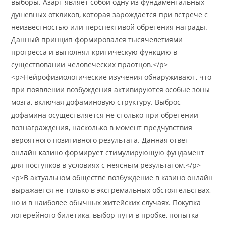
выборы. Азарт являет собой одну из фундаментальных
душевных откликов, которая зарождается при встрече с
неизвестностью или перспективой обретения награды.
Данный принцип формировался тысячелетиями
прогресса и выполнял критическую функцию в
существовании человеческих праотцов.</p>
<p>Нейрофизиологические изучения обнаруживают, что
при появлении возбуждения активируются особые зоны
мозга, включая дофаминовую структуру. Выброс
дофамина осуществляется не столько при обретении
вознаграждения, насколько в момент предчувствия
вероятного позитивного результата. Данная ответ
онлайн казино
формирует стимулирующую фундамент
для поступков в условиях с неясным результатом.</p>
<p>В актуальном обществе возбуждение в казино онлайн
выражается не только в экстремальных обстоятельствах,
но и в наиболее обычных житейских случаях. Покупка
лотерейного билетика, выбор пути в пробке, попытка