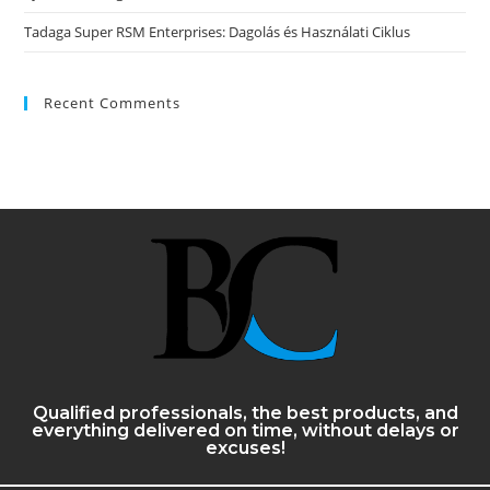
Tadaga Super RSM Enterprises: Dagolás és Használati Ciklus
Recent Comments
Qualified professionals, the best products, and
everything delivered on time, without delays or
excuses!