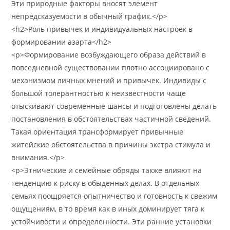
Эти природные факторы вносят элемент
непредсказуемости в обычный график.</p>
<h2>Роль привычек и индивидуальных настроек в
формировании азарта</h2>
<p>Формирование возбуждающего образа действий в
повседневной существовании плотно ассоциировано с
механизмом личных мнений и привычек. Индивиды с
большой толерантностью к неизвестности чаще
отыскивают современные шансы и подготовлены делать
постановления в обстоятельствах частичной сведений.
Такая ориентация трансформирует привычные
житейские обстоятельства в причины экстра стимула и
внимания.</p>
<p>Этнические и семейные обряды также влияют на
тенденцию к риску в обыденных делах. В отдельных
семьях поощряется опытничество и готовность к свежим
ощущениям, в то время как в иных доминирует тяга к
устойчивости и определенности. Эти ранние установки