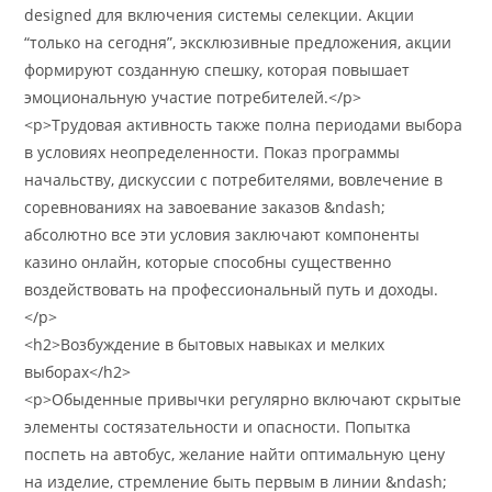
designed для включения системы селекции. Акции
“только на сегодня”, эксклюзивные предложения, акции
формируют созданную спешку, которая повышает
эмоциональную участие потребителей.</p>
<p>Трудовая активность также полна периодами выбора
в условиях неопределенности. Показ программы
начальству, дискуссии с потребителями, вовлечение в
соревнованиях на завоевание заказов &ndash;
абсолютно все эти условия заключают компоненты
казино онлайн, которые способны существенно
воздействовать на профессиональный путь и доходы.
</p>
<h2>Возбуждение в бытовых навыках и мелких
выборах</h2>
<p>Обыденные привычки регулярно включают скрытые
элементы состязательности и опасности. Попытка
поспеть на автобус, желание найти оптимальную цену
на изделие, стремление быть первым в линии &ndash;