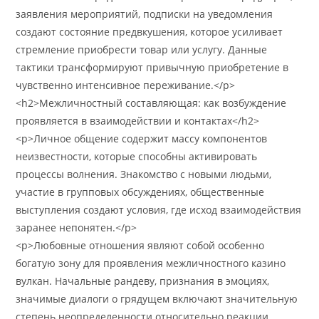
заявления мероприятий, подписки на уведомления
создают состояние предвкушения, которое усиливает
стремление приобрести товар или услугу. Данные
тактики трансформируют привычную приобретение в
чувственно интенсивное переживание.</p>
<h2>Межличностный составляющая: как возбуждение
проявляется в взаимодействии и контактах</h2>
<p>Личное общение содержит массу компонентов
неизвестности, которые способны активировать
процессы волнения. Знакомство с новыми людьми,
участие в групповых обсуждениях, общественные
выступления создают условия, где исход взаимодействия
заранее непонятен.</p>
<p>Любовные отношения являют собой особенно
богатую зону для проявления межличностного казино
вулкан. Начальные рандеву, признания в эмоциях,
значимые диалоги о грядущем включают значительную
степень неопределенности относительно реакции