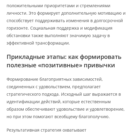
положительными приоритетами и стремлениями
личности. Это формирует дополнительную мотивацию и
способствует поддерживать изменения в долгосрочной
горизонте. Социальная поддержка и модификация
обстановки также выполняют значимую задачу в
эффективной трансформации.
Прикладные этапы: как формировать
полезные «позитивные» привычки
Формирование благоприятных зависимостей,
соединенных с удовольствием, предполагает
стратегического подхода. Исходный шаг выражается в
идентификации действий, которые естественным
образом обеспечивают удовольствие и удовлетворение,
но при этом помогают всеобщему благополучию.
Результативная стратегия охватывает