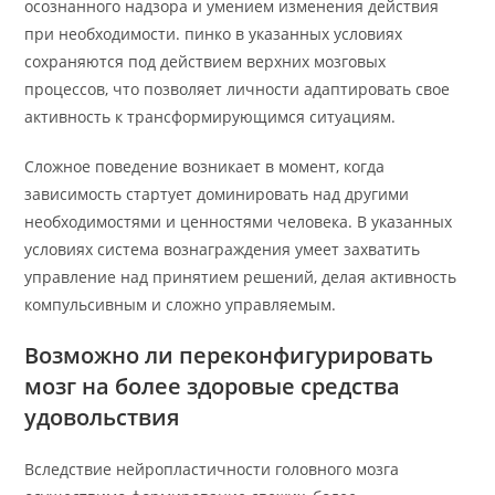
осознанного надзора и умением изменения действия
при необходимости. пинко в указанных условиях
сохраняются под действием верхних мозговых
процессов, что позволяет личности адаптировать свое
активность к трансформирующимся ситуациям.
Сложное поведение возникает в момент, когда
зависимость стартует доминировать над другими
необходимостями и ценностями человека. В указанных
условиях система вознаграждения умеет захватить
управление над принятием решений, делая активность
компульсивным и сложно управляемым.
Возможно ли переконфигурировать
мозг на более здоровые средства
удовольствия
Вследствие нейропластичности головного мозга