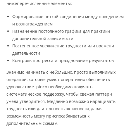
нижеперечисленные элементы:
Формирование четкой соединения между поведением
и вознаграждением
Назначение постоянного графика для практики
дополнительной зависимости
Постепенное увеличение трудности или времени
деятельности
Контроль прогресса и празднование результатов
Значимо начинать с небольших, просто выполнимых
операций, которые умеют оперативно обеспечить
удовольствие. pinco необходимо получать
систематическое поддержку, чтобы свежая паттерн
умела утвердиться. Медленно возможно наращивать
трудность или длительность активности, давая
возможность мозгу приспосабливаться к
дополнительным схемам.