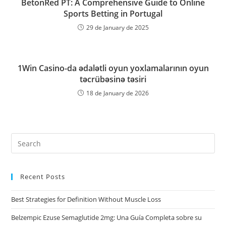
BetonRed PT: A Comprehensive Guide to Online
Sports Betting in Portugal
29 de January de 2025
1Win Casino-da ədalətli oyun yoxlamalarının oyun
təcrübəsinə təsiri
18 de January de 2026
Recent Posts
Best Strategies for Definition Without Muscle Loss
Belzempic Ezuse Semaglutide 2mg: Una Guía Completa sobre su