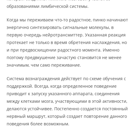
образованиями лимбической системы.
Когда мы переживаем что-то радостное, пинко начинают
энергично синтезировать сигнальные молекулы, в
первую очередь нейротрансмиттер. Указанная реакция
протекает не только в время обретения наслаждения, но
и при предвосхищении радостного момента. Именно
поэтому предвкушение зачастую становится не менее
значимым, чем само переживание.
Система вознаграждения действует по схеме обучения с
поддержкой. Всегда, когда определенное поведение
приводит к запуску указанного аппарата, соединения
между клетками мозга, участвующими в этой активности,
делаются устойчивее. Постепенно создается постоянный
нервный маршрут, который создает повторение данного
поведения более возможным.