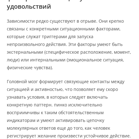
удовольствий
Зависимости редко существуют в отрыве. Они крепко
связаны с конкретными ситуационными факторами,
которые служат триггерами для запуска
непроизвольного действия. Эти факторы умеют быть
экстернальными (специфическое расположение, момент,
люди) или интернальными (эмоциональное ситуация,
физические чувства).
Головной мозг формирует связующие контакты между
ситуацией и активностью, что позволяет ему скоро
узнавать условия, в которых следует включать
конкретную паттерн. пинко исключительно
восприимчивы к таким обстоятельственным
индикаторам и умеют активировать цепочку
молекулярных ответов еще до того, как человек
регистрирует желание произвести устойчивое действие.