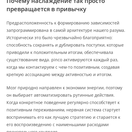
Почему наслаждение так просто
превращается в привычку
Предрасположенность к формированию зависимостей
запрограммирована в самой архитектуре нашего разума.
Исторически это было чрезвычайно благоприятно:
способность сохранять и дублировать поступки, которые
приводили к положительным итогам, обеспечивала
существование вида. pinco активируются каждый раз,
когда мы контактируем с чем-то позитивным, создавая
крепкую ассоциацию между активностью и итогом.
Мозг природно направлен к экономии энергии, поэтому
он выбирает автоматизировать рутинные действия.
Когда конкретное поведение регулярно способствует к
позитивным переживаниям, нервная система стартует
воспринимать его как лучшую стратегию и старается к
его воспроизведению с наименьшими расходами
произвольного контроля.