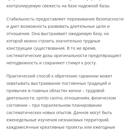
контролируемую свежесть на базе надежной базы.
Стабильность предоставляет переживание безопасности
и дает возможность развивать длительные цели и
отношения. Она выстраивает ожидаемую базу, на
которой можно строить значительно трудные
конструкции существования. В то же время,
систематические дозы оригинальности предотвращают
неподвижность и сохраняют стимул к росту.
Практический способ к обретению гармонии может
охватывать выстраивание постоянных традиций и
привычек в главных областях жизни – трудовой
деятельности, spinto casino, отношениях, физическом
состоянии – при параллельном планировании
систематических новых опытов. Данное могут быть
еженедельные изучения незнакомых территорий,
каждомесячные креативные проекты или ежегодные