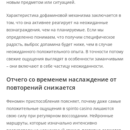
новым предметом или ситуацией.
Характеристика дофаминовой механизма заключается в
том, что она активнее реагирует на неожиданные
вознаграждения, чем на планируемые. Если мы
определенно понимаем, что получим специфическое
радость, выброс допамина будет ниже, чем в случае
неожиданного положительного опыта. В точности потому
свежие ощущения выглядят в особенности заманчивыми
– они включают в себе частицу неожиданности.
Отчего со временем наслаждение от
повторений снижается
Феномен приспособления поясняет, почему даже самые
положительные ощущения в spinto casino лишаются
свою силу при регулярном воссоздании. Нейронные
маршруты, которые изначально интенсивно