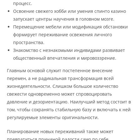
процесс.
Освоение свежего хобби или умения спинто казино
запускает центры научения в головном мозге.
Перемещение мебели или модификация обстановки
формирует переживание освежения личного
пространства.
Знакомство с незнакомыми индивидами развивает
общественный впечатления и мировоззрение.
Главным основой служит постепенное внесение
перемен, а не радикальная трансформация всей
жизнедеятельности. Слишком большое количество
свежести одновременно может спровоцировать
давление и дезориентацию. Наилучший метод состоит в
том, чтобы сохранять стабильную базу и включать к ней
регулируемые элементы оригинальности.
Планирование новых переживаний также может
превратиться причиной радости само по себе.