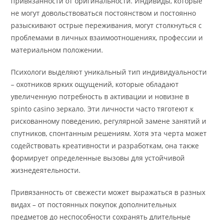
привязанности от оригинальности. Индивиды, которые
не могут довольствоваться постоянством и постоянно
разыскивают острые переживания, могут столкнуться с
проблемами в личных взаимоотношениях, профессии и
материальном положении.
Психологи выделяют уникальный тип индивидуальности
– охотников ярких ощущений, которые обладают
увеличенную потребность в активации и новизне в
spinto casino зеркало. Эти личности часто тяготеют к
рискованному поведению, регулярной замене занятий и
спутников, спонтанным решениям. Хотя эта черта может
содействовать креативности и разработкам, она также
формирует определенные вызовы для устойчивой
жизнедеятельности.
Привязанность от свежести может выражаться в разных
видах – от постоянных покупок дополнительных
предметов до неспособности сохранять длительные