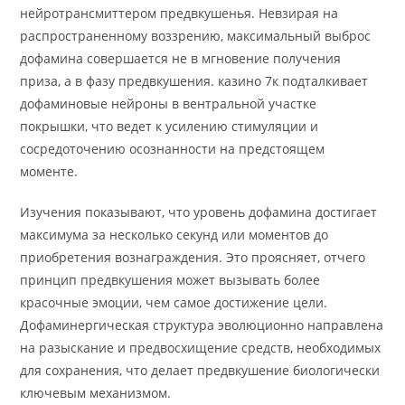
нейротрансмиттером предвкушенья. Невзирая на
распространенному воззрению, максимальный выброс
дофамина совершается не в мгновение получения
приза, а в фазу предвкушения. казино 7к подталкивает
дофаминовые нейроны в вентральной участке
покрышки, что ведет к усилению стимуляции и
сосредоточению осознанности на предстоящем
моменте.
Изучения показывают, что уровень дофамина достигает
максимума за несколько секунд или моментов до
приобретения вознаграждения. Это проясняет, отчего
принцип предвкушения может вызывать более
красочные эмоции, чем самое достижение цели.
Дофаминергическая структура эволюционно направлена
на разыскание и предвосхищение средств, необходимых
для сохранения, что делает предвкушение биологически
ключевым механизмом.