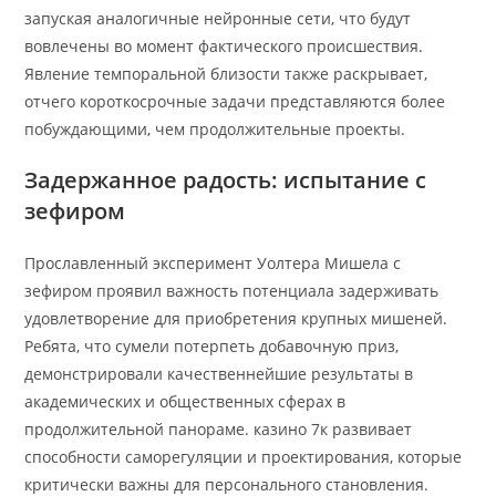
запуская аналогичные нейронные сети, что будут
вовлечены во момент фактического происшествия.
Явление темпоральной близости также раскрывает,
отчего короткосрочные задачи представляются более
побуждающими, чем продолжительные проекты.
Задержанное радость: испытание с
зефиром
Прославленный эксперимент Уолтера Мишела с
зефиром проявил важность потенциала задерживать
удовлетворение для приобретения крупных мишеней.
Ребята, что сумели потерпеть добавочную приз,
демонстрировали качественнейшие результаты в
академических и общественных сферах в
продолжительной панораме. казино 7к развивает
способности саморегуляции и проектирования, которые
критически важны для персонального становления.