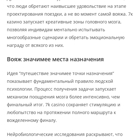
что люди обретают наивысшее удовольствие на этапе
проектирования поездки, а не во момент самой вояжа. 7к
казино запускает креативные зоны головного мозга,
позволяя индивидам ментально испытывать
многообразные сценарии и обретать эмоциональную
награду от всякого из них.
Вояж значимее места назначения
Идея “путешествие значимее точки назначения”
показывает фундаментальный правило людской
психологии. Процесс получения задачи запускает
механизм поощрения мозга более интенсивно, чем
финальный итог. 7k casino сохраняет стимуляцию и
любопытство на протяжении полного маршрута к
вожделенному финалу.
Нейробиологические исследования раскрывают, что