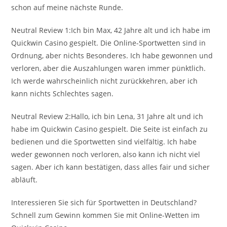
schon auf meine nächste Runde.
Neutral Review 1:Ich bin Max, 42 Jahre alt und ich habe im
Quickwin Casino gespielt. Die Online-Sportwetten sind in
Ordnung, aber nichts Besonderes. Ich habe gewonnen und
verloren, aber die Auszahlungen waren immer pünktlich.
Ich werde wahrscheinlich nicht zurückkehren, aber ich
kann nichts Schlechtes sagen.
Neutral Review 2:Hallo, ich bin Lena, 31 Jahre alt und ich
habe im Quickwin Casino gespielt. Die Seite ist einfach zu
bedienen und die Sportwetten sind vielfältig. Ich habe
weder gewonnen noch verloren, also kann ich nicht viel
sagen. Aber ich kann bestätigen, dass alles fair und sicher
abläuft.
Interessieren Sie sich für Sportwetten in Deutschland?
Schnell zum Gewinn kommen Sie mit Online-Wetten im