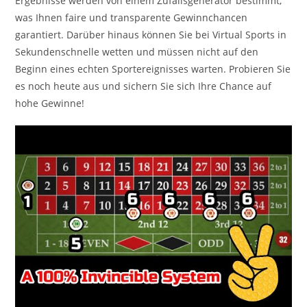
Ergebnisse werden von einem Zufallsgenerator bestimmt,
was Ihnen faire und transparente Gewinnchancen
garantiert. Darüber hinaus können Sie bei Virtual Sports in
Sekundenschnelle wetten und müssen nicht auf den
Beginn eines echten Sportereignisses warten. Probieren Sie
es noch heute aus und sichern Sie sich Ihre Chance auf
hohe Gewinne!