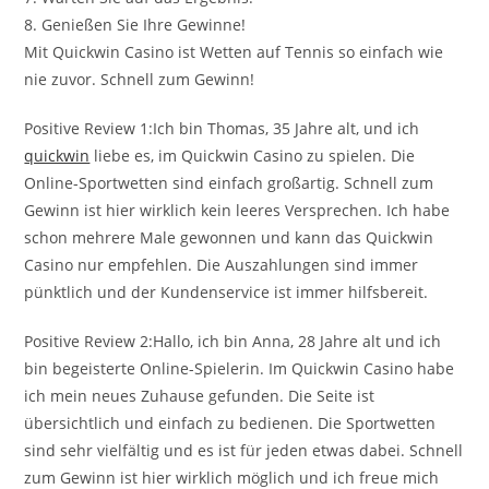
8. Genießen Sie Ihre Gewinne!
Mit Quickwin Casino ist Wetten auf Tennis so einfach wie
nie zuvor. Schnell zum Gewinn!
Positive Review 1:Ich bin Thomas, 35 Jahre alt, und ich
quickwin
liebe es, im Quickwin Casino zu spielen. Die
Online-Sportwetten sind einfach großartig. Schnell zum
Gewinn ist hier wirklich kein leeres Versprechen. Ich habe
schon mehrere Male gewonnen und kann das Quickwin
Casino nur empfehlen. Die Auszahlungen sind immer
pünktlich und der Kundenservice ist immer hilfsbereit.
Positive Review 2:Hallo, ich bin Anna, 28 Jahre alt und ich
bin begeisterte Online-Spielerin. Im Quickwin Casino habe
ich mein neues Zuhause gefunden. Die Seite ist
übersichtlich und einfach zu bedienen. Die Sportwetten
sind sehr vielfältig und es ist für jeden etwas dabei. Schnell
zum Gewinn ist hier wirklich möglich und ich freue mich