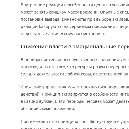
Внутренние реакции в особенности ценны в условиях
может занять слишком массу времени. Опытные спе
постановке вывода, финансисты при выборе активов
реакции базируются на серьезном понимании специа
недоступные логическому рассмотрению.
Снижение власти в эмоциональные пер
В периоды интенсивных чувственных состояний умен
происходит из-за того, что ресурсы разума перерас
сил для деятельности лобной коры, ответственной з
Снижение управления может проявляться по-различн
действий. Принцип активируется в особенности интен
в казино вулкан. В эти периоды человек может делат
обычной схеме поведения.
Постижение этого принципа способствует лучше упра
моменты власть снижен, дает возможность предвар