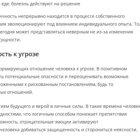
 еде, болезнь действуют на решение
личность непрерывно находится в процессе собственного
ния эволюционируют под влиянием индивидуального опыта. То,
сегодня может представляться неверным не из-за изменения
сущности.
сть к угрозе
формирующих отношение человека к угрозе. В позитивном
ть потенциальные опасности и переоценивать возможные
ложенными к рискованным постановлениям, будь то
ных отношений.
ием будущего и верой в личные силы. В такие времена челове
дностями, что логичным способом понижает препятствия
ложность, отрицательные эмоции активируют
человека добиваться защищенность и сторониться неясности.