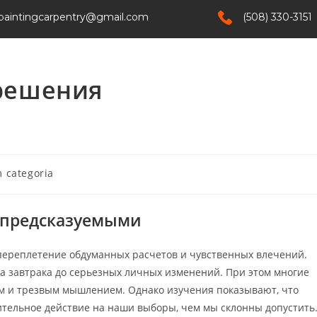
paintingcarpentry@gmail.com
(508) 330-3151
Home
Services
About Us
Contact
решения
 categoria
епредсказуемыми
переплетение обдуманных расчетов и чувственных влечений.
а завтрака до серьезных личных изменений. При этом многие
м и трезвым мышлением. Однако изучения показывают, что
ительное действие на наши выборы, чем мы склонны допустить