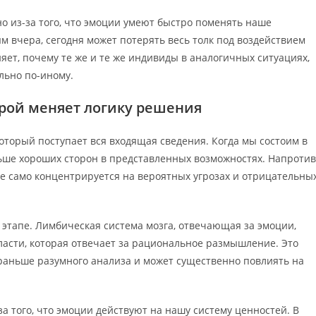
о из-за того, что эмоции умеют быстро поменять наше
м вчера, сегодня может потерять весь толк под воздействием
яет, почему те же и те же индивиды в аналогичных ситуациях,
ально по-иному.
трой меняет логику решения
торый поступает вся входящая сведения. Когда мы состоим в
ше хороших сторон в представленных возможностях. Напротив
е само концентрируется на вероятных угрозах и отрицательны
 этапе. Лимбическая система мозга, отвечающая за эмоции,
ласти, которая отвечает за рациональное размышление. Это
 раньше разумного анализа и может существенно повлиять на
а того, что эмоции действуют на нашу систему ценностей. В