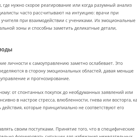
, где нужно скорое реагирование или когда разумный анализ
циалисты часто рассчитывают на интуицию: врачи при
, учителя при взаимодействии с учениками. Их эмоциональные
льной зоны и способны заметить деликатные детали,
иоды
ие личности к самоуправлению заметно ослабевает. Это
пределяются в сторону эмоциональных областей, давая меньше
а управление и прогнозирование.
ому: от спонтанных покупок до необдуманных заявлений или
сивно в настрое стресса, влюбленности, гнева или восторга, к
ь действия, которые принципиально не соответствуют его
влять своим поступками. Принятие того, что в специфические
ительно формировать ситуации для избежания нежелательных