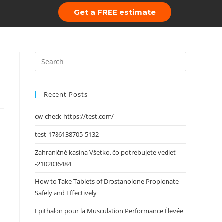
Get a FREE estimate
 Us
Portfolio
Recent Posts
cw-check-https://test.com/
test-1786138705-5132
Zahraničné kasína Všetko, čo potrebujete vedieť
-2102036484
How to Take Tablets of Drostanolone Propionate
Safely and Effectively
Epithalon pour la Musculation Performance Élevée
.