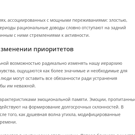
иях, ассоциированных с мощными переживаниями: злостью,
периоды рациональные доводы словно отступают на задний
анным с ними стремлениями к активности.
изменении приоритетов
ной возможностью радикально изменять нашу иерархию
увства, ощущаются как более значимые и необходимые для
 люди могут оставить все обязанности ради устранения
 бы им неважной.
арактеристиками эмоциональной памяти. Эмоции, пропитанны
действуют на формирование долгосрочных склонностей. В
осле того, как душевная волна утихла, модифицированные
времени.