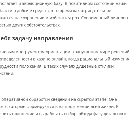
сполагает и эволюционную базу. В позитивном состоянии наши
ласти в добыче средств, в то время как отрицательное
читься на сохранении и избегать угроз. Современный личност
остью других обстоятельствах.
себя задачу направления
лючевым инструментом ориентации в запутанном мире решений
еопределенности в казино онлайн, когда рациональный изучени
рудности положения. В таких случаях душевные отклики
йствий.
 оперативной обработки сведений на скрытом этапе. Она
зях, которые формируются в на протяжении всей жизни. В
енить положение и выработать выбор, обходя фазу детального