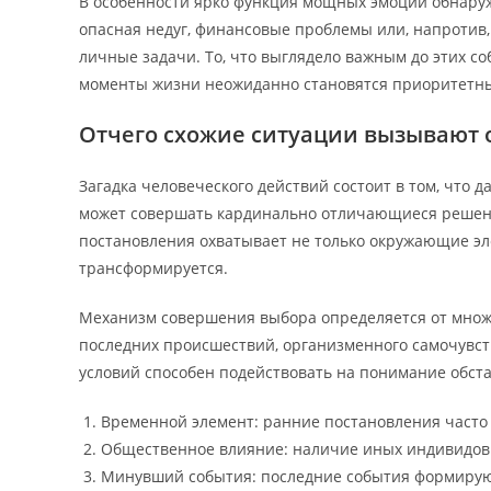
В особенности ярко функция мощных эмоций обнаруж
опасная недуг, финансовые проблемы или, напроти
личные задачи. То, что выглядело важным до этих со
моменты жизни неожиданно становятся приоритетн
Отчего схожие ситуации вызывают
Загадка человеческого действий состоит в том, что 
может совершать кардинально отличающиеся решени
постановления охватывает не только окружающие эле
трансформируется.
Механизм совершения выбора определяется от множ
последних происшествий, организменного самочувств
условий способен подействовать на понимание обста
Временной элемент: ранние постановления часто
Общественное влияние: наличие иных индивидов
Минувший события: последние события формируют