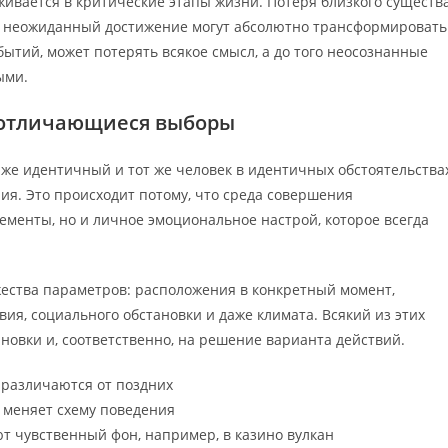
ивается в критические этапы жизни. Потеря близкого существа
в, неожиданный достижение могут абсолютно трансформировать
бытий, может потерять всякое смысл, а до того неосознанные
ыми.
 отличающиеся выборы
даже идентичный и тот же человек в идентичных обстоятельства
я. Это происходит потому, что среда совершения
менты, но и личное эмоциональное настрой, которое всегда
ества параметров: расположения в конкретный момент,
ия, социального обстановки и даже климата. Всякий из этих
новки и, соответственно, на решение варианта действий.
 различаются от поздних
 меняет схему поведения
 чувственный фон, например, в казино вулкан