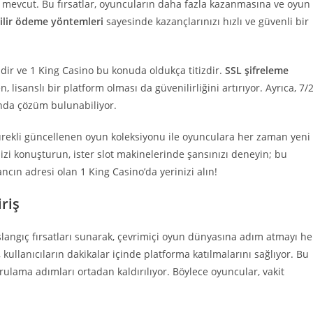
 mevcut. Bu fırsatlar, oyuncuların daha fazla kazanmasına ve oyun
ilir ödeme yöntemleri
sayesinde kazançlarınızı hızlı ve güvenli bir
dir ve 1 King Casino bu konuda oldukça titizdir.
SSL şifreleme
, lisanslı bir platform olması da güvenilirliğini artırıyor. Ayrıca, 7/
ında çözüm bulunabiliyor.
rekli güncellenen oyun koleksiyonu ile oyunculara her zaman yeni
izi konuşturun, ister slot makinelerinde şansınızı deneyin; bu
ncın adresi olan 1 King Casino’da yerinizi alın!
iriş
başlangıç fırsatları sunarak, çevrimiçi oyun dünyasına adım atmayı he
, kullanıcıların dakikalar içinde platforma katılmalarını sağlıyor. Bu
rulama adımları ortadan kaldırılıyor. Böylece oyuncular, vakit