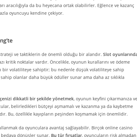
rı aracılığıyla da bu heyecana ortak olabilirler. Eğlence ve kazanç
fazla oyuncuyu kendine çekiyor.
ing’te
trateji ve taktiklerin de önemli olduğu bir alandır.
Slot oyunlarınd
ı kritik noktalar vardır. Öncelikle, oyunun kurallarını ve ödeme
ı bir volatiliteye sahiptir; bu nedenle düşük volatiliteye sahip
e sahip olanlar daha büyük ödüller sunar ama daha az sıklıkla
çenizi dikkatli bir şekilde yönetmek
, oyunun keyfini çıkarmanıza v
ncular, belirledikleri bütçeyi aşmamalı ve kazanma ya da kaybetme
ır. Bu, özellikle kayıpların peşinden koşmamak için önemlidir.
ullanmak da oyunculara avantaj sağlayabilir. Birçok online casino
a bedava dönüşler sunar.
Bu tür fırsatlar
, oyuncuların risk almadan