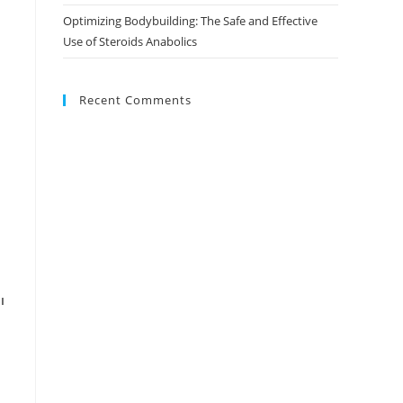
Optimizing Bodybuilding: The Safe and Effective
Use of Steroids Anabolics
Recent Comments
ı