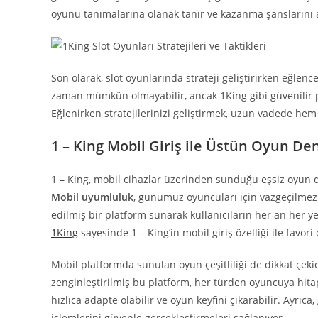
oyunu tanımalarına olanak tanır ve kazanma şanslarını ar
Son olarak, slot oyunlarında strateji geliştirirken eğl
zaman mümkün olmayabilir, ancak 1King gibi güvenilir p
Eğlenirken stratejilerinizi geliştirmek, uzun vadede hem 
1 – King Mobil Giriş ile Üstün Oyun De
1 – King, mobil cihazlar üzerinden sunduğu eşsiz oyun d
Mobil uyumluluk
, günümüz oyuncuları için vazgeçilmez bi
edilmiş bir platform sunarak kullanıcıların her an her y
1King
sayesinde 1 – King’in mobil giriş özelliği ile favo
Mobil platformda sunulan oyun çeşitliliği de dikkat çeki
zenginleştirilmiş bu platform, her türden oyuncuya hitap
hızlıca adapte olabilir ve oyun keyfini çıkarabilir. Ayrıca,
işlemlerini güvenle gerçekleştirmeleri sağlanıyor.