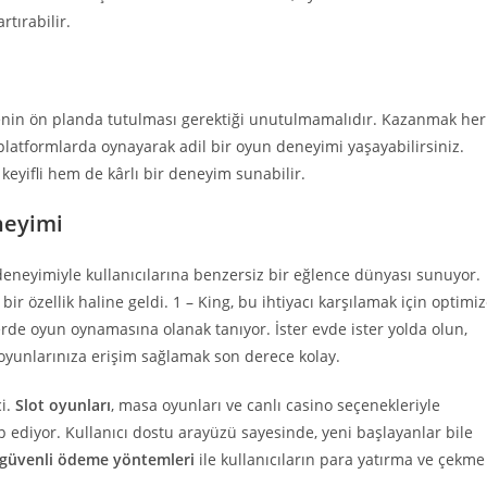
tırabilir.
encenin ön planda tutulması gerektiği unutulmamalıdır. Kazanmak her
latformlarda oynayarak adil bir oyun deneyimi yaşayabilirsiniz.
keyifli hem de kârlı bir deneyim sunabilir.
neyimi
eneyimiyle kullanıcılarına benzersiz bir eğlence dünyası sunuyor.
r özellik haline geldi. 1 – King, bu ihtiyacı karşılamak için optimi
erde oyun oynamasına olanak tanıyor. İster evde ister yolda olun,
ri oyunlarınıza erişim sağlamak son derece kolay.
ci.
Slot oyunları
, masa oyunları ve canlı casino seçenekleriyle
 ediyor. Kullanıcı dostu arayüzü sayesinde, yeni başlayanlar bile
güvenli ödeme yöntemleri
ile kullanıcıların para yatırma ve çekme