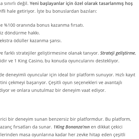
 sınırlı değil.
Yeni başlayanlar için özel olarak tasarlanmış hoş
fli hale getiriyor. İşte bu bonuslardan bazıları:
zde %100 oranında bonus kazanma fırsatı.
tsiz döndürme hakkı.
 ekstra ödüller kazanma şansı.
farklı stratejiler geliştirmesine olanak tanıyor.
Strateji geliştirme
,
dir ve 1 King Casino, bu konuda oyuncularını destekliyor.
 deneyimli oyuncular için ideal bir platform sunuyor. Hızlı kayıt
katini çekmeyi başarıyor. Çeşitli oyun seçenekleri ve avantajlı
iyor ve onlara unutulmaz bir deneyim vaat ediyor.
rici bir deneyim sunan benzersiz bir platformdur. Bu platform,
zanç fırsatları da sunar.
1King Bonanza’nın
en dikkat çekici
nelerinden masa oyunlarına kadar her zevke hitap eden çeşitli