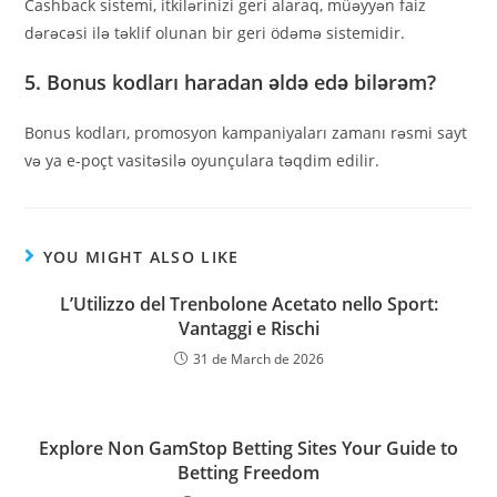
Cashback sistemi, itkilərinizi geri alaraq, müəyyən faiz
dərəcəsi ilə təklif olunan bir geri ödəmə sistemidir.
5. Bonus kodları haradan əldə edə bilərəm?
Bonus kodları, promosyon kampaniyaları zamanı rəsmi sayt
və ya e-poçt vasitəsilə oyunçulara təqdim edilir.
YOU MIGHT ALSO LIKE
L’Utilizzo del Trenbolone Acetato nello Sport:
Vantaggi e Rischi
31 de March de 2026
Explore Non GamStop Betting Sites Your Guide to
Betting Freedom