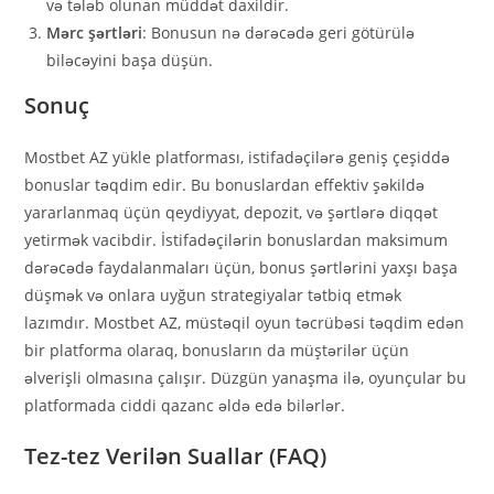
və tələb olunan müddət daxildir.
Mərc şərtləri
: Bonusun nə dərəcədə geri götürülə
biləcəyini başa düşün.
Sonuç
Mostbet AZ yükle platforması, istifadəçilərə geniş çeşiddə
bonuslar təqdim edir. Bu bonuslardan effektiv şəkildə
yararlanmaq üçün qeydiyyat, depozit, və şərtlərə diqqət
yetirmək vacibdir. İstifadəçilərin bonuslardan maksimum
dərəcədə faydalanmaları üçün, bonus şərtlərini yaxşı başa
düşmək və onlara uyğun strategiyalar tətbiq etmək
lazımdır. Mostbet AZ, müstəqil oyun təcrübəsi təqdim edən
bir platforma olaraq, bonusların da müştərilər üçün
əlverişli olmasına çalışır. Düzgün yanaşma ilə, oyunçular bu
platformada ciddi qazanc əldə edə bilərlər.
Tez-tez Verilən Suallar (FAQ)