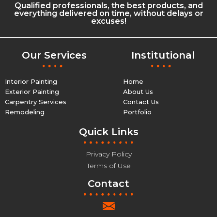
Qualified professionals, the best products, and
everything delivered on time, without delays or
excuses!
Our Services
Institutional
Interior Painting
Home
Exterior Painting
About Us
Carpentry Services
Contact Us
Remodeling
Portfolio
Quick Links
Privacy Policy
Terms of Use
Contact