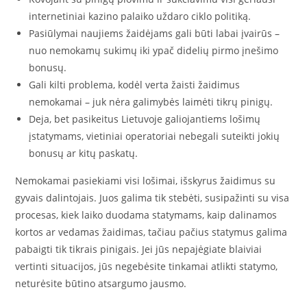
internetiniai kazino palaiko uždaro ciklo politiką.
Pasiūlymai naujiems žaidėjams gali būti labai įvairūs –
nuo nemokamų sukimų iki ypač didelių pirmo įnešimo
bonusų.
Gali kilti problema, kodėl verta žaisti žaidimus
nemokamai – juk nėra galimybės laimėti tikrų pinigų.
Deja, bet pasikeitus Lietuvoje galiojantiems lošimų
įstatymams, vietiniai operatoriai nebegali suteikti jokių
bonusų ar kitų paskatų.
Nemokamai pasiekiami visi lošimai, išskyrus žaidimus su
gyvais dalintojais. Juos galima tik stebėti, susipažinti su visa
procesas, kiek laiko duodama statymams, kaip dalinamos
kortos ar vedamas žaidimas, tačiau pačius statymus galima
pabaigti tik tikrais pinigais. Jei jūs nepajėgiate blaiviai
vertinti situacijos, jūs negebėsite tinkamai atlikti statymo,
neturėsite būtino atsargumo jausmo.