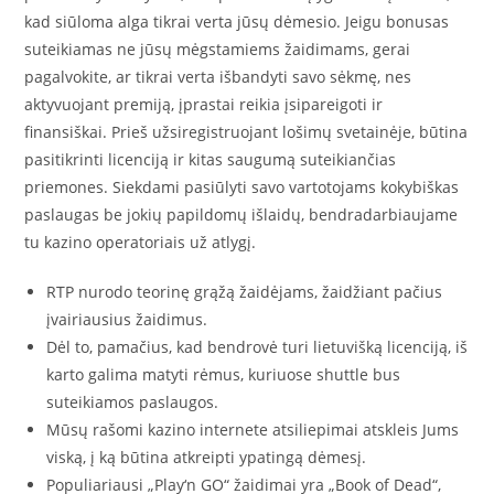
kad siūloma alga tikrai verta jūsų dėmesio. Jeigu bonusas
suteikiamas ne jūsų mėgstamiems žaidimams, gerai
pagalvokite, ar tikrai verta išbandyti savo sėkmę, nes
aktyvuojant premiją, įprastai reikia įsipareigoti ir
finansiškai. Prieš užsiregistruojant lošimų svetainėje, būtina
pasitikrinti licenciją ir kitas saugumą suteikiančias
priemones. Siekdami pasiūlyti savo vartotojams kokybiškas
paslaugas be jokių papildomų išlaidų, bendradarbiaujame
tu kazino operatoriais už atlygį.
RTP nurodo teorinę grąžą žaidėjams, žaidžiant pačius
įvairiausius žaidimus.
Dėl to, pamačius, kad bendrovė turi lietuvišką licenciją, iš
karto galima matyti rėmus, kuriuose shuttle bus
suteikiamos paslaugos.
Mūsų rašomi kazino internete atsiliepimai atskleis Jums
viską, į ką būtina atkreipti ypatingą dėmesį.
Populiariausi „Play‘n GO“ žaidimai yra „Book of Dead“,