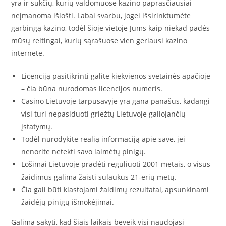
yra ir sukčių, kurių valdomuose kazino paprasčiausiai
neįmanoma išlošti. Labai svarbu, jogei išsirinktumėte
garbingą kazino, todėl šioje vietoje Jums kaip niekad padės
mūsų reitingai, kurių sąrašuose vien geriausi kazino
internete.
Licenciją pasitikrinti galite kiekvienos svetainės apačioje
– čia būna nurodomas licencijos numeris.
Casino Lietuvoje tarpusavyje yra gana panašūs, kadangi
visi turi nepasiduoti griežtų Lietuvoje galiojančių
įstatymų.
Todėl nurodykite realią informaciją apie save, jei
nenorite netekti savo laimėtų pinigų.
Lošimai Lietuvoje pradėti reguliuoti 2001 metais, o visus
žaidimus galima žaisti sulaukus 21-erių metų.
Čia gali būti klastojami žaidimų rezultatai, apsunkinami
žaidėjų pinigų išmokėjimai.
Galima sakyti, kad šiais laikais beveik visi naudojasi