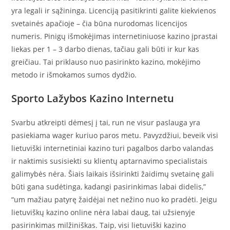
yra legali ir sąžininga. Licenciją pasitikrinti galite kiekvienos
svetainės apačioje – čia būna nurodomas licencijos
numeris. Pinigų išmokėjimas internetiniuose kazino įprastai
liekas per 1 – 3 darbo dienas, tačiau gali būti ir kur kas
greičiau. Tai priklauso nuo pasirinkto kazino, mokėjimo
metodo ir išmokamos sumos dydžio.
Sporto Lažybos Kazino Internetu
Svarbu atkreipti dėmesį į tai, run ne visur paslauga yra
pasiekiama wager kuriuo paros metu. Pavyzdžiui, beveik visi
lietuviški internetiniai kazino turi pagalbos darbo valandas
ir naktimis susisiekti su klientų aptarnavimo specialistais
galimybės nėra. Šiais laikais išsirinkti žaidimų svetainę gali
būti gana sudėtinga, kadangi pasirinkimas labai didelis,”
“um mažiau patyrę žaidėjai net nežino nuo ko pradėti. Jeigu
lietuviškų kazino online nėra labai daug, tai užsienyje
pasirinkimas milžiniškas. Taip, visi lietuviški kazino