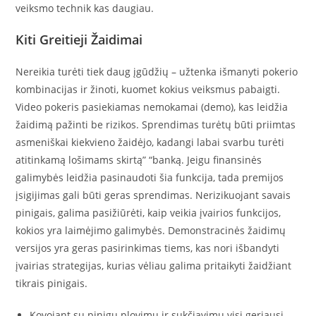
veiksmo technik kas daugiau.
Kiti Greitieji Žaidimai
Nereikia turėti tiek daug įgūdžių – užtenka išmanyti pokerio
kombinacijas ir žinoti, kuomet kokius veiksmus pabaigti.
Video pokeris pasiekiamas nemokamai (demo), kas leidžia
žaidimą pažinti be rizikos. Sprendimas turėtų būti priimtas
asmeniškai kiekvieno žaidėjo, kadangi labai svarbu turėti
atitinkamą lošimams skirtą” “banką. Jeigu finansinės
galimybės leidžia pasinaudoti šia funkcija, tada premijos
įsigijimas gali būti geras sprendimas. Nerizikuojant savais
pinigais, galima pasižiūrėti, kaip veikia įvairios funkcijos,
kokios yra laimėjimo galimybės. Demonstracinės žaidimų
versijos yra geras pasirinkimas tiems, kas nori išbandyti
įvairias strategijas, kurias vėliau galima pritaikyti žaidžiant
tikrais pinigais.
Kovojant su pinigų plovimu ir sukčiavimu visi geriausi