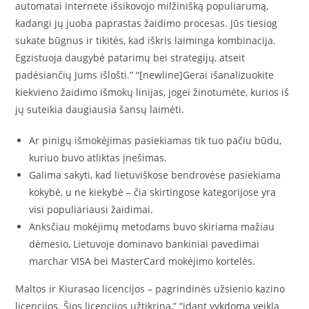
automatai internete išsikovojo milžinišką populiarumą,
kadangi jų juoba paprastas žaidimo procesas. Jūs tiesiog
sukate būgnus ir tikitės, kad iškris laiminga kombinacija.
Egzistuoja daugybė patarimų bei strategijų, atseit
padėsiančių Jums išlošti.” “[newline]Gerai išanalizuokite
kiekvieno žaidimo išmokų linijas, jogei žinotumėte, kurios iš
jų suteikia daugiausia šansų laimėti.
Ar pinigų išmokėjimas pasiekiamas tik tuo pačiu būdu,
kuriuo buvo atliktas įnešimas.
Galima sakyti, kad lietuviškose bendrovėse pasiekiama
kokybė, u ne kiekybė – čia skirtingose kategorijose yra
visi populiariausi žaidimai.
Anksčiau mokėjimų metodams buvo skiriama mažiau
dėmesio, Lietuvoje dominavo bankiniai pavedimai
marchar VISA bei MasterCard mokėjimo kortelės.
Maltos ir Kiurasao licencijos – pagrindinės užsienio kazino
licencijos. Šios licencijos užtikrina,” “idant vykdoma veikla