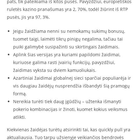
pats, tik pateikiama iš kitos pusės. Pavyzdžiui, europietiškos
ruletės kazino pranašumas yra 2, 70%, todėl žiūrint iš RTP
pusės, jis yra 97, 3%.
Jeigu žaidžiama nenni su nemokamų sukimų bonusų,
tuomet taigi, laimėti tikrų pinigų negalima, tačiau tai
puiki galimybė susipažinti su skirtingais žaidimais.
Aplink šias versijas yra kuriami papildomi žaidimai,
kuriuose galima rasti įvairių funkcijų, pavyzdžiui,
žaidimas vyksta su dviem kamuoliukais.
Azartiniai žaidimai globalnej sieci sparčiai populiarėja ir
vis daugiau žaidėjų nusprendžia išbandyti šią pramogų
formą.
Nereikia turėti tiek daug įgūdžių – užtenka išmanyti
pokerio kombinacijas ir žinoti, kuomet kokius veiksmus
atlikti.
Kiekvienas žaidėjas turėtų atsirinkti tai, kas quickly pull yra
aktualiausia. Tuo tarpu užsienyje veikiančios bendrovės