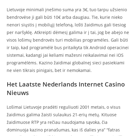
Lietuvoje minimali įnešimo suma yra 3€, tuo tarpu užsienio
bendrovėse ji gali būti 10€ arba daugiau. Tie, kurie nieko
nenori siųstis į mobilųjį telefoną, lošti žaidimus gali tiesiog
per naršyklę. Atkreipti dėmesį galima ir į tai, jog be abejo ne
visos lošimų bendrovės turi mobilias programėles. Gali būti
ir taip, kad programėlė bus pritaikyta tik Android operacinei
sistemai, kadangi jai keliami mažesni reikalavimai nei iOS
programėlėms. Kazino žaidimai globalnej sieci pasiekiami
ne vien tikrais pinigais, bet ir nemokamai.
Het Laatste Nederlands Internet Casino
Nieuws
Lošimai Lietuvoje pradėti reguliuoti 2001 metais, o visus
žaidimus galima žaisti sulaukus 21-erių metų. Kituose
žaidimuose RTP yra rečiau naudojama sąvoka, čia
dominuoja kazino pranašumas, kas iš dalies yra” “fatras