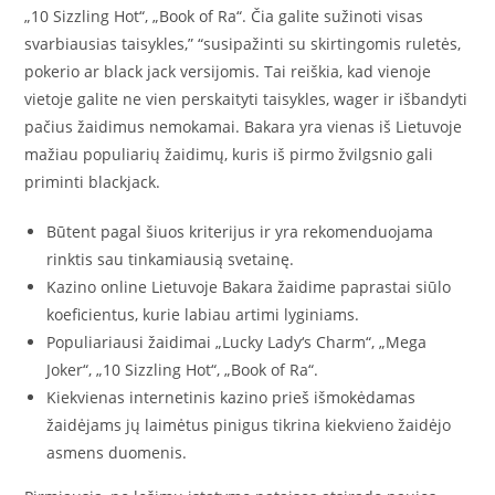
„10 Sizzling Hot“, „Book of Ra“. Čia galite sužinoti visas
svarbiausias taisykles,” “susipažinti su skirtingomis ruletės,
pokerio ar black jack versijomis. Tai reiškia, kad vienoje
vietoje galite ne vien perskaityti taisykles, wager ir išbandyti
pačius žaidimus nemokamai. Bakara yra vienas iš Lietuvoje
mažiau populiarių žaidimų, kuris iš pirmo žvilgsnio gali
priminti blackjack.
Būtent pagal šiuos kriterijus ir yra rekomenduojama
rinktis sau tinkamiausią svetainę.
Kazino online Lietuvoje Bakara žaidime paprastai siūlo
koeficientus, kurie labiau artimi lyginiams.
Populiariausi žaidimai „Lucky Lady‘s Charm“, „Mega
Joker“, „10 Sizzling Hot“, „Book of Ra“.
Kiekvienas internetinis kazino prieš išmokėdamas
žaidėjams jų laimėtus pinigus tikrina kiekvieno žaidėjo
asmens duomenis.