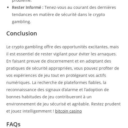
problème.
Rester Informé :
Tenez-vous au courant des dernières
tendances en matière de sécurité dans le crypto
gambling.
Conclusion
Le crypto gambling offre des opportunités excitantes, mais
il est essentiel de rester vigilant pour éviter les arnaques.
En faisant preuve de discernement et en adoptant des
pratiques de sécurité appropriées, vous pouvez profiter de
vos expériences de jeu tout en protégeant vos actifs
numériques. La recherche de plateformes fiables, la
reconnaissance des signaux d’alarme et l’adoption de
bonnes habitudes de jeu contribueront à un
environnement de jeu sécurisé et agréable. Restez prudent
et jouez intelligemment !
bitcoin casino
FAQs