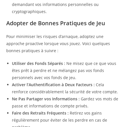
demandant vos informations personnelles ou
cryptographiques.
Adopter de Bonnes Pratiques de Jeu
Pour minimiser les risques d’arnaque, adoptez une
approche proactive lorsque vous jouez. Voici quelques
bonnes pratiques à suivre :
Utiliser des Fonds Séparés :
Ne misez que ce que vous
êtes prêt à perdre et ne mélangez pas vos fonds
personnels avec vos fonds de jeu.
Activer l’Authentification à Deux Facteurs :
Cela
renforce considérablement la sécurité de votre compte.
Ne Pas Partager vos Informations :
Gardez vos mots de
passe et informations de compte privés.
Faire des Retraits Fréquents :
Retirez vos gains
régulièrement pour éviter de les perdre en cas de