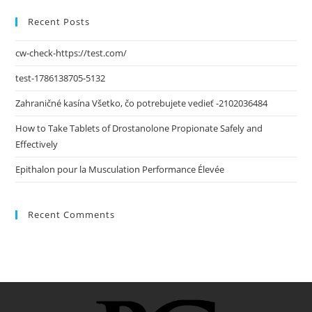
Recent Posts
cw-check-https://test.com/
test-1786138705-5132
Zahraničné kasína Všetko, čo potrebujete vedieť -2102036484
How to Take Tablets of Drostanolone Propionate Safely and
Effectively
Epithalon pour la Musculation Performance Élevée
Recent Comments