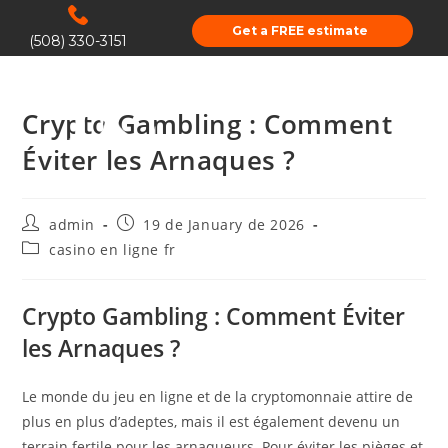
Get a FREE estimate
(508) 330-3151
Crypto Gambling : Comment
Éviter les Arnaques ?
admin
19 de January de 2026
casino en ligne fr
Crypto Gambling : Comment Éviter
les Arnaques ?
Le monde du jeu en ligne et de la cryptomonnaie attire de
plus en plus d’adeptes, mais il est également devenu un
terrain fertile pour les arnaqueurs. Pour éviter les pièges et