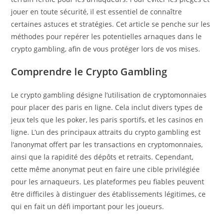
jouer en toute sécurité, il est essentiel de connaître
certaines astuces et stratégies. Cet article se penche sur les
méthodes pour repérer les potentielles arnaques dans le
crypto gambling, afin de vous protéger lors de vos mises.
Comprendre le Crypto Gambling
Le crypto gambling désigne l’utilisation de cryptomonnaies
pour placer des paris en ligne. Cela inclut divers types de
jeux tels que les poker, les paris sportifs, et les casinos en
ligne. L’un des principaux attraits du crypto gambling est
l’anonymat offert par les transactions en cryptomonnaies,
ainsi que la rapidité des dépôts et retraits. Cependant,
cette même anonymat peut en faire une cible privilégiée
pour les arnaqueurs. Les plateformes peu fiables peuvent
être difficiles à distinguer des établissements légitimes, ce
qui en fait un défi important pour les joueurs.