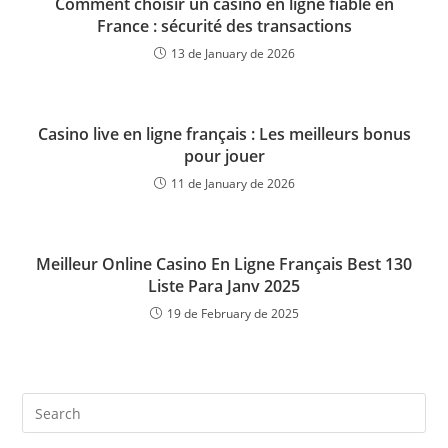
Comment choisir un casino en ligne fiable en
France : sécurité des transactions
13 de January de 2026
Casino live en ligne français : Les meilleurs bonus
pour jouer
11 de January de 2026
Meilleur Online Casino En Ligne Français Best 130
Liste Para Janv 2025
19 de February de 2025