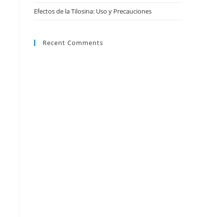
Efectos de la Tilosina: Uso y Precauciones
Recent Comments