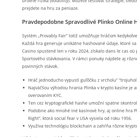
úrovne rizika (volatility). Môžete testovať stratégie, sle
prejdete na hru za peniaze.
Pravdepodobne Spravodlivé Plinko Online 
Systém „Provably Fair“ totiž umožňuje hráčom kedykoľvek
Každá hra generuje unikátne hashované údaje, ktoré sa 
Casino spustené len v roku 2024, získalo dans le cas où
športového stávkovania. V rámci ponuky nájdete aj rôzn
povinných stávok.
Hráč jednoducho vypustí guľôčku z vrcholu” “trojuho
Najväčšou výhodou hrania Plinka v krypto kasíne je a
overovaním KYC.
Ten cez kryptografické hashe umožní spätne skontrolo
Podobne ako mnohé iné kasínové hry, aj online hra P
Right”, ktorá social fear v USA vysiela od roku 1956.
Využíva technológiu blockchain a zahŕňa rôzne krypt