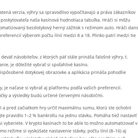
atená verzia, výhry sa spravodlivo vypočítavajú a práva zákazníkov
poskytovateľa naša kasínová hodnotiaca tabuľka. Hráči si môžu
tomatizovaný bezdotykový herný zážitok s režimom auto. Hráči dan
referencií výberom počtu línií medzi 8 a 18. Plinko patrí medzi tie
 deväť násobiteľov, z ktorých päť stále prináša falošné výhry, t.
ie, je dôležité vybrať si spoľahlivé kasíno.
prispôsobené dotykovej obrazovke a aplikácia prináša pohodlie
, je načase si vybrať aj platformu podľa vašich preferencií.
ľôčky a výsledky budú určené červenými násobičmi.
l a pred začiatkom hry určiť maximálnu sumu, ktorú ste ochotní
jte pravidlo 1–2 % bankrollu na jednu stávku. Pomáha tiež nastaviť
 si vyberiete. V krypto kasínach to be able to možno automatizovať v
o režime si vyskúšate nastavenie stávky, počtu línií (8–16) aj