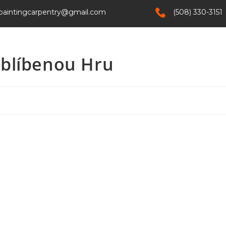
paintingcarpentry@gmail.com
(508) 330-3151
Home
Services
About Us
Contact
blíbenou Hru