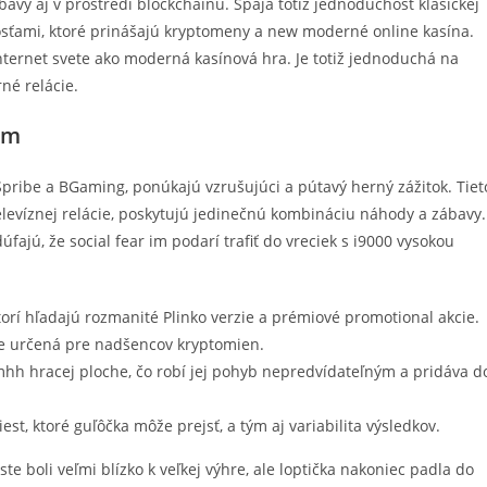
avy aj v prostredí blockchainu. Spája totiž jednoduchosť klasickej
sťami, ktoré prinášajú kryptomeny a new moderné online kasína.
internet svete ako moderná kasínová hra. Je totiž jednoduchá na
né relácie.
im
Spribe a BGaming, ponúkajú vzrušujúci a pútavý herný zážitok. Tiet
televíznej relácie, poskytujú jedinečnú kombináciu náhody a zábavy.
úfajú, že social fear im podarí trafiť do vreciek s i9000 vysokou
orí hľadajú rozmanité Plinko verzie a prémiové promotional akcie.
 je určená pre nadšencov kryptomien.
hh hracej ploche, čo robí jej pohyb nepredvídateľným a pridáva d
t, ktoré guľôčka môže prejsť, a tým aj variabilita výsledkov.
te boli veľmi blízko k veľkej výhre, ale loptička nakoniec padla do