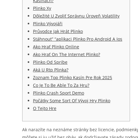
Kasínach?
Plinko Xy
Dôležité U Zvoliť Správnu Úroveň Volatility
Plinko Vývojáři
Průvodce Jak Hrát Plinko
Stáhnout” “aplikaci Plinko Pro Android A Ios
Ako Hrať Plinko Online
Ako Hrať On The Internet Plinko?
Plinko Od Spribe
Aká U Rtp Plinka?
Zoznam Top Plinko Kasín Pre Rok 2025
Co Je To Be Able To Za Hru?
Plinko Crash Sport Demo
Počátky Some Sort Of Vývoj Hry Plinko
O Tejto Hre
Ak narazíte na neznáme stránky bez licencie, podmienky
môžete si ju užiť bez obáv, ak dodržiavate zásady zodp