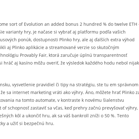
some sort of Evolution an added bonus 2 hundred % do twelve ETH 
šie varianty hry, je načase si vybrať aj platformu podľa vašich
usových ponúk, dostupnosti Plinko hry, ale aj ďalších extra výhod
ikli aj Plinko aplikácie a streamované verzie so skutočným
hnológiu Provably Fair, ktorá zaručuje úplnú transparentnosť
si hráč aj kasíno môžu overiť, že výsledok každého hodu nebol nija
sku, vysvetlenie pravidiel či tipy na stratégiu, ste tu em správnom
že sa internet marketing vráti ako výhry. Áno, môžete hrať Plinko z
kovania na tomto automate, v kontraste k novému šialenstvu
of schopnosť zastaviť sa včas, keď prehry začnú prevyšovať výhry,
šných kôl a ukončiť hru, ak sa váš bankroll zníži o 50 %. Tento
tky a užiť si bezpečnú hru.