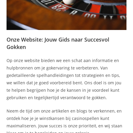
Onze Website: Jouw Gids naar Succesvol
Gokken
Op onze website bieden we een schat aan informatie en
hulpbronnen om je gokervaring te verbeteren. Van
gedetailleerde spelhandleidingen tot strategieën en tips,
we willen dat je goed voorbereid bent. Ons doel is om jou
te helpen begrijpen hoe je de kansen in je voordeel kunt
gebruiken en tegelijkertijd verantwoord te gokken.
Neem de tijd om onze artikelen en blogs te verkennen, en
ontdek hoe je je winstkansen bij casinospellen kunt
maximaliseren. Jouw succes is onze prioriteit, en wij staan