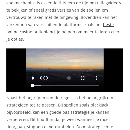
spelmechanica is essentieel. Neem de tijd om uitlegvideo’s
te bekijken of speel gratis versies van de spellen om
vertrouwd te raken met de omgeving. Bovendien kan het
verkennen van verschillende platforms, zoals het
beste
online casino buitenland
, je helpen om meer te leren over
je opties.
Naast het begrijpen van de regels, is het belangrijk om
strategieën toe te passen. Bij spellen zoals blackjack
bijvoorbeeld, kan een goede basisstrategie je kansen
verbeteren. Dit houdt in dat je weet wanneer je moet
doorgaan, stoppen of verdubbelen. Door strategisch te