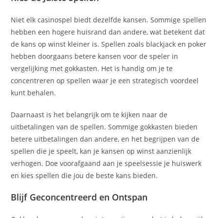
Niet elk casinospel biedt dezelfde kansen. Sommige spellen
hebben een hogere huisrand dan andere, wat betekent dat
de kans op winst kleiner is. Spellen zoals blackjack en poker
hebben doorgaans betere kansen voor de speler in
vergelijking met gokkasten. Het is handig om je te
concentreren op spellen waar je een strategisch voordeel
kunt behalen.
Daarnaast is het belangrijk om te kijken naar de
uitbetalingen van de spellen. Sommige gokkasten bieden
betere uitbetalingen dan andere, en het begrijpen van de
spellen die je speelt, kan je kansen op winst aanzienlijk
verhogen. Doe voorafgaand aan je speelsessie je huiswerk
en kies spellen die jou de beste kans bieden.
Blijf Geconcentreerd en Ontspan