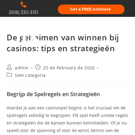
Get a FREE estimate
(508) 330-3151
De geheimen van winnen bij
casinos: tips en strategieën
admin
25 de February de 2026
Sem categoria
Begrijp de Spelregels en Strategieën
Voordat je aan een casinospel begint, is het cruciaal om de
spelregels volledig te begrijpen. Elk spel heeft unieke regels
en strategieën die de kansen kunnen beïnvloeden. Of je nu
speelt voor de spanning of voor de winst, kennis van de