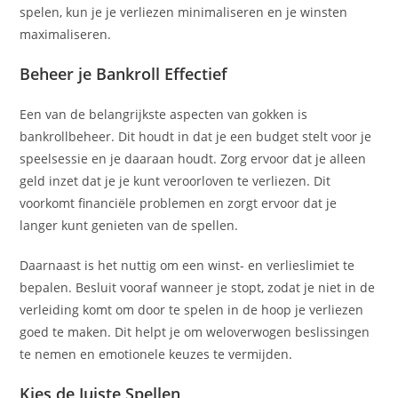
spelen, kun je je verliezen minimaliseren en je winsten
maximaliseren.
Beheer je Bankroll Effectief
Een van de belangrijkste aspecten van gokken is
bankrollbeheer. Dit houdt in dat je een budget stelt voor je
speelsessie en je daaraan houdt. Zorg ervoor dat je alleen
geld inzet dat je je kunt veroorloven te verliezen. Dit
voorkomt financiële problemen en zorgt ervoor dat je
langer kunt genieten van de spellen.
Daarnaast is het nuttig om een winst- en verlieslimiet te
bepalen. Besluit vooraf wanneer je stopt, zodat je niet in de
verleiding komt om door te spelen in de hoop je verliezen
goed te maken. Dit helpt je om weloverwogen beslissingen
te nemen en emotionele keuzes te vermijden.
Kies de Juiste Spellen