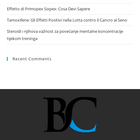
Effetto di Primopex Sixpex: Cosa Devi Sapere
Tamoxifene: Gli Effetti Positivi nella Lotta contro il Cancro al Seno
Steroidi i njihova važnost za povećanje mentalne koncentracije
tijekom treninga
Recent Comments