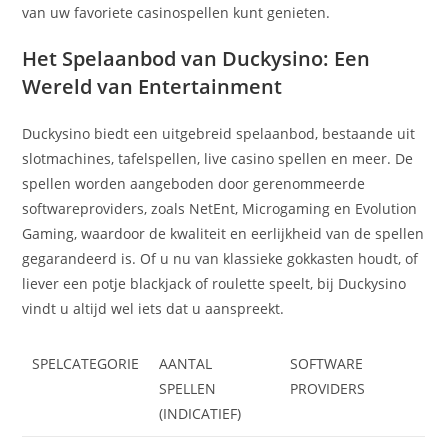
van uw favoriete casinospellen kunt genieten.
Het Spelaanbod van Duckysino: Een
Wereld van Entertainment
Duckysino biedt een uitgebreid spelaanbod, bestaande uit
slotmachines, tafelspellen, live casino spellen en meer. De
spellen worden aangeboden door gerenommeerde
softwareproviders, zoals NetEnt, Microgaming en Evolution
Gaming, waardoor de kwaliteit en eerlijkheid van de spellen
gegarandeerd is. Of u nu van klassieke gokkasten houdt, of
liever een potje blackjack of roulette speelt, bij Duckysino
vindt u altijd wel iets dat u aanspreekt.
SPELCATEGORIE
AANTAL
SOFTWARE
SPELLEN
PROVIDERS
(INDICATIEF)