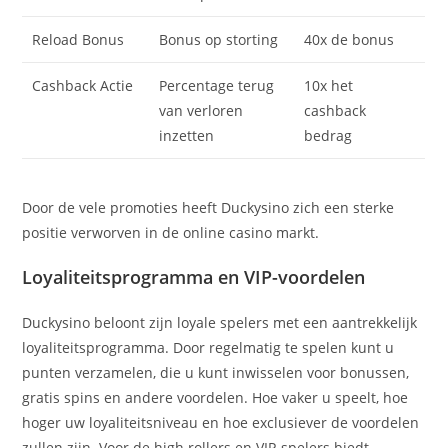
Reload Bonus
Bonus op storting
40x de bonus
Cashback Actie
Percentage terug
10x het
van verloren
cashback
inzetten
bedrag
Door de vele promoties heeft Duckysino zich een sterke
positie verworven in de online casino markt.
Loyaliteitsprogramma en VIP-voordelen
Duckysino beloont zijn loyale spelers met een aantrekkelijk
loyaliteitsprogramma. Door regelmatig te spelen kunt u
punten verzamelen, die u kunt inwisselen voor bonussen,
gratis spins en andere voordelen. Hoe vaker u speelt, hoe
hoger uw loyaliteitsniveau en hoe exclusiever de voordelen
zullen zijn. Voor de high rollers en VIP-spelers biedt