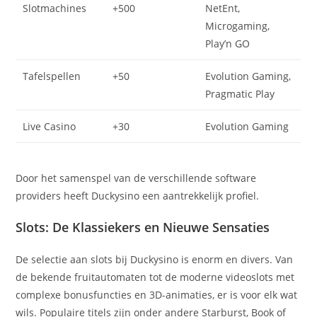
Slotmachines
+500
NetEnt,
Microgaming,
Play’n GO
Tafelspellen
+50
Evolution Gaming,
Pragmatic Play
Live Casino
+30
Evolution Gaming
Door het samenspel van de verschillende software
providers heeft Duckysino een aantrekkelijk profiel.
Slots: De Klassiekers en Nieuwe Sensaties
De selectie aan slots bij Duckysino is enorm en divers. Van
de bekende fruitautomaten tot de moderne videoslots met
complexe bonusfuncties en 3D-animaties, er is voor elk wat
wils. Populaire titels zijn onder andere Starburst, Book of