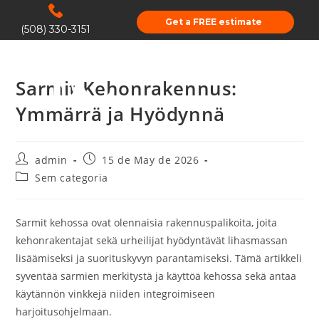
Get a FREE estimate
(508) 330-3151
Sarmit Kehonrakennus:
Ymmärrä ja Hyödynnä
admin
15 de May de 2026
Sem categoria
Sarmit kehossa ovat olennaisia rakennuspalikoita, joita
kehonrakentajat sekä urheilijat hyödyntävät lihasmassan
lisäämiseksi ja suorituskyvyn parantamiseksi. Tämä artikkeli
syventää sarmien merkitystä ja käyttöä kehossa sekä antaa
käytännön vinkkejä niiden integroimiseen
harjoitusohjelmaan.