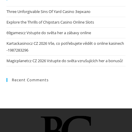
Three Unforgivable Sins Of Yard Casino Зеркало
Explore the Thrills of Chipstars Casino Online Slots
69gamescz Vstupte do světa her a zábavy online
Kartackasinocz CZ 2026 Vše, co potřebujete vědět o online kasinech
-1987283296
Magicplanetcz CZ 2026 Vstupte do světa vzrušujících her a bonusů!
Recent Comments