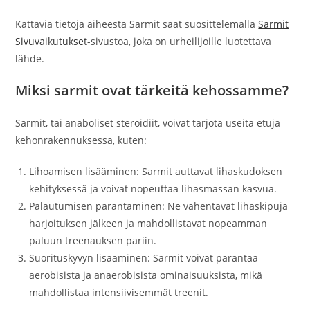
Kattavia tietoja aiheesta Sarmit saat suosittelemalla
Sarmit
Sivuvaikutukset
-sivustoa, joka on urheilijoille luotettava
lähde.
Miksi sarmit ovat tärkeitä kehossamme?
Sarmit, tai anaboliset steroidiit, voivat tarjota useita etuja
kehonrakennuksessa, kuten:
Lihoamisen lisääminen: Sarmit auttavat lihaskudoksen
kehityksessä ja voivat nopeuttaa lihasmassan kasvua.
Palautumisen parantaminen: Ne vähentävät lihaskipuja
harjoituksen jälkeen ja mahdollistavat nopeamman
paluun treenauksen pariin.
Suorituskyvyn lisääminen: Sarmit voivat parantaa
aerobisista ja anaerobisista ominaisuuksista, mikä
mahdollistaa intensiivisemmät treenit.