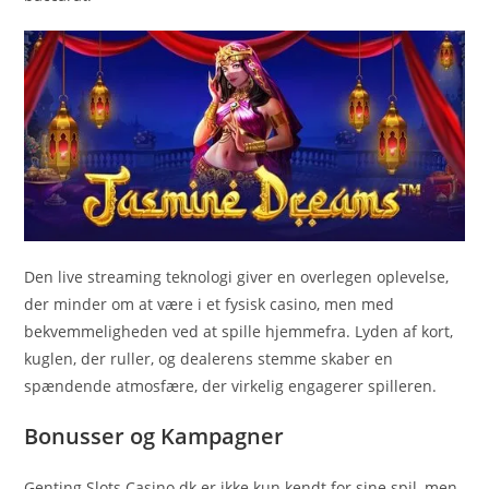
Den live streaming teknologi giver en overlegen oplevelse,
der minder om at være i et fysisk casino, men med
bekvemmeligheden ved at spille hjemmefra. Lyden af kort,
kuglen, der ruller, og dealerens stemme skaber en
spændende atmosfære, der virkelig engagerer spilleren.
Bonusser og Kampagner
Genting Slots Casino dk er ikke kun kendt for sine spil, men