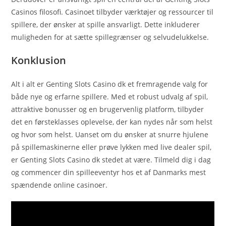
Casinos filosofi. Casinoet tilbyder værktøjer og ressourcer til
spillere, der ønsker at spille ansvarligt. Dette inkluderer
muligheden for at sætte spillegrænser og selvudelukkelse.
Konklusion
Alt i alt er Genting Slots Casino dk et fremragende valg for
både nye og erfarne spillere. Med et robust udvalg af spil,
attraktive bonusser og en brugervenlig platform, tilbyder
det en førsteklasses oplevelse, der kan nydes når som helst
og hvor som helst. Uanset om du ønsker at snurre hjulene
på spillemaskinerne eller prøve lykken med live dealer spil,
er Genting Slots Casino dk stedet at være. Tilmeld dig i dag
og commencer din spilleeventyr hos et af Danmarks mest
spændende online casinoer.