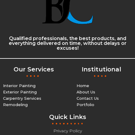
Qualified professionals, the best products, and
everything delivered on time, without delays or
excuses!
Our Services
Institutional
Interior Painting
Home
Exterior Painting
About Us
Carpentry Services
Contact Us
Remodeling
Portfolio
Quick Links
Privacy Policy