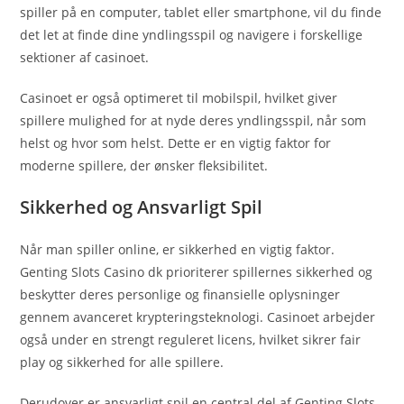
spiller på en computer, tablet eller smartphone, vil du finde
det let at finde dine yndlingsspil og navigere i forskellige
sektioner af casinoet.
Casinoet er også optimeret til mobilspil, hvilket giver
spillere mulighed for at nyde deres yndlingsspil, når som
helst og hvor som helst. Dette er en vigtig faktor for
moderne spillere, der ønsker fleksibilitet.
Sikkerhed og Ansvarligt Spil
Når man spiller online, er sikkerhed en vigtig faktor.
Genting Slots Casino dk prioriterer spillernes sikkerhed og
beskytter deres personlige og finansielle oplysninger
gennem avanceret krypteringsteknologi. Casinoet arbejder
også under en strengt reguleret licens, hvilket sikrer fair
play og sikkerhed for alle spillere.
Derudover er ansvarligt spil en central del af Genting Slots