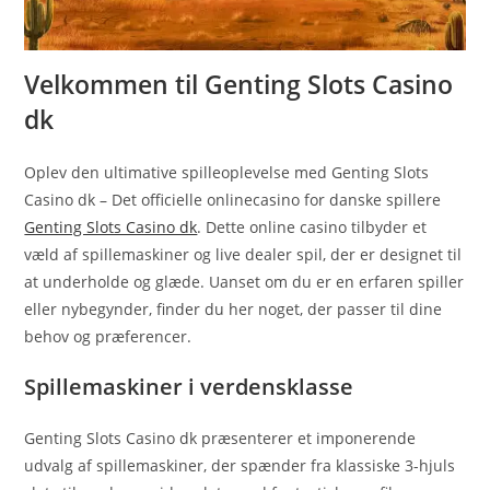
Velkommen til Genting Slots Casino
dk
Oplev den ultimative spilleoplevelse med Genting Slots
Casino dk – Det officielle onlinecasino for danske spillere
Genting Slots Casino dk
. Dette online casino tilbyder et
væld af spillemaskiner og live dealer spil, der er designet til
at underholde og glæde. Uanset om du er en erfaren spiller
eller nybegynder, finder du her noget, der passer til dine
behov og præferencer.
Spillemaskiner i verdensklasse
Genting Slots Casino dk præsenterer et imponerende
udvalg af spillemaskiner, der spænder fra klassiske 3-hjuls