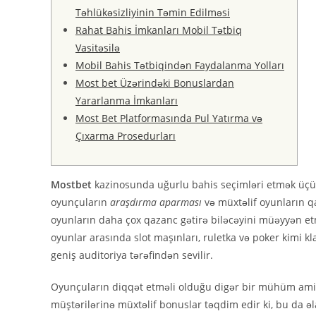
Təhlükəsizliyinin Təmin Edilməsi
Rahat Bahis İmkanları Mobil Tətbiq
Vasitəsilə
Mobil Bahis Tətbiqindən Faydalanma Yolları
Most bet Üzərindəki Bonuslardan
Yararlanma İmkanları
Most Bet Platformasında Pul Yatırma və
Çıxarma Prosedurları
Mostbet
kazinosunda uğurlu bahis seçimləri etmək üçü
oyunçuların
araşdırma aparması
və müxtəlif oyunların qa
oyunların daha çox qazanc gətirə biləcəyini müəyyən e
oyunlar arasında slot maşınları, ruletka və poker kimi k
geniş auditoriya tərəfindən sevilir.
Oyunçuların diqqət etməli olduğu digər bir mühüm ami
müştərilərinə müxtəlif bonuslar təqdim edir ki, bu da ə