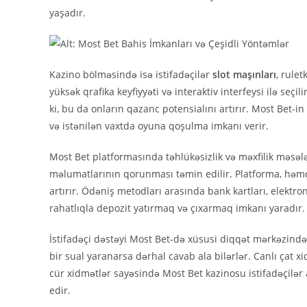
yaşadır.
Kazino bölməsində isə istifadəçilər
slot maşınları
, rulet
yüksək qrafika keyfiyyəti və interaktiv interfeysi ilə s
ki, bu da onların qazanc potensialını artırır. Most Bet-i
və istənilən vaxtda oyuna qoşulma imkanı verir.
Most Bet platformasında təhlükəsizlik və məxfilik məsəl
məlumatlarının qorunması təmin edilir. Platforma, həmçin
artırır. Ödəniş metodları arasında bank kartları, elektron
rahatlıqla depozit yatırmaq və çıxarmaq imkanı yaradır.
İstifadəçi dəstəyi Most Bet-də xüsusi diqqət mərkəzindəd
bir sual yaranarsa dərhal cavab ala bilərlər. Canlı çat
cür xidmətlər sayəsində Most Bet kazinosu istifadəçilər
edir.