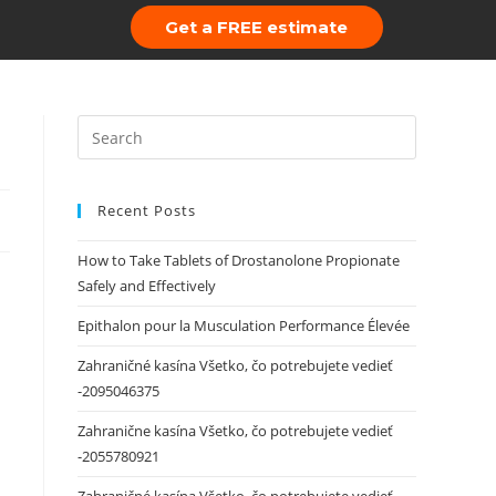
Get a FREE estimate
 Us
Portfolio
Recent Posts
How to Take Tablets of Drostanolone Propionate
Safely and Effectively
Epithalon pour la Musculation Performance Élevée
Zahraničné kasína Všetko, čo potrebujete vedieť
-2095046375
Zahranične kasína Všetko, čo potrebujete vedieť
-2055780921