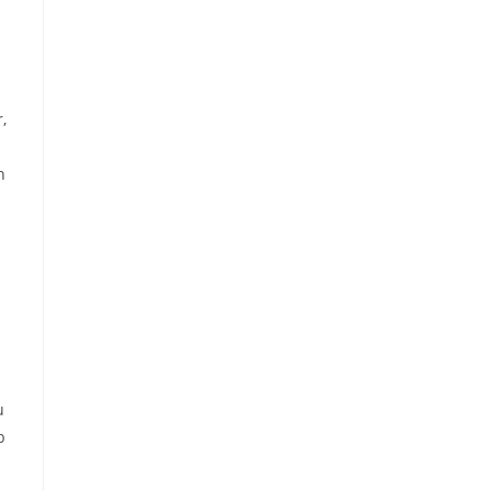
,
n
u
b