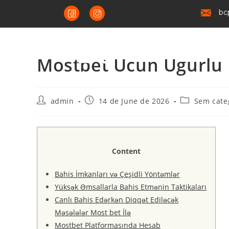
bc
Mostbet Ucun Ugurlu 
admin
14 de June de 2026
Sem cate
Content
Bahis İmkanları və Çeşidli Yöntəmlər
Yüksək Əmsallarla Bahis Etmənin Taktikaları
Canlı Bahis Edərkən Diqqət Ediləcək
Məsələlər Most bet İlə
Mostbet Platformasında Hesab