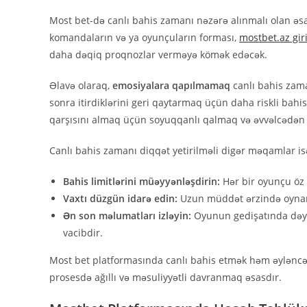
Most bet-də canlı bahis zamanı nəzərə alınmalı olan əs
komandaların və ya oyunçuların forması,
mostbet.az gir
daha dəqiq proqnozlar verməyə kömək edəcək.
Əlavə olaraq,
emosiyalara qapılmamaq
canlı bahis zama
sonra itirdiklərini geri qaytarmaq üçün daha riskli bahis
qarşısını almaq üçün soyuqqanlı qalmaq və əvvəlcədən 
Canlı bahis zamanı diqqət yetirilməli digər məqamlar isə
Bahis limitlərini müəyyənləşdirin:
Hər bir oyunçu öz
Vaxtı düzgün idarə edin:
Uzun müddət ərzində oynamaq
Ən son məlumatları izləyin:
Oyunun gedişatında dəyiş
vacibdir.
Most bet platformasında canlı bahis etmək həm əyləncəl
prosesdə ağıllı və məsuliyyətli davranmaq əsasdır.