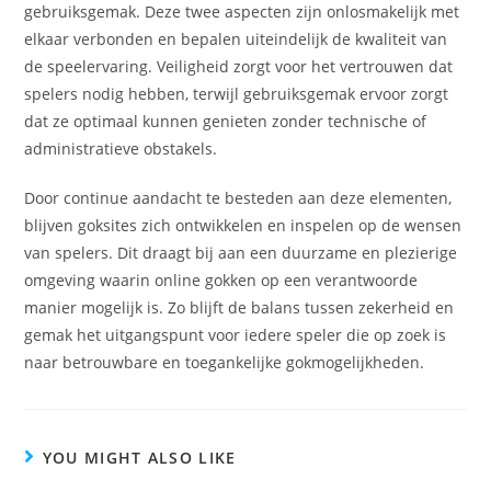
gebruiksgemak. Deze twee aspecten zijn onlosmakelijk met
elkaar verbonden en bepalen uiteindelijk de kwaliteit van
de speelervaring. Veiligheid zorgt voor het vertrouwen dat
spelers nodig hebben, terwijl gebruiksgemak ervoor zorgt
dat ze optimaal kunnen genieten zonder technische of
administratieve obstakels.
Door continue aandacht te besteden aan deze elementen,
blijven goksites zich ontwikkelen en inspelen op de wensen
van spelers. Dit draagt bij aan een duurzame en plezierige
omgeving waarin online gokken op een verantwoorde
manier mogelijk is. Zo blijft de balans tussen zekerheid en
gemak het uitgangspunt voor iedere speler die op zoek is
naar betrouwbare en toegankelijke gokmogelijkheden.
YOU MIGHT ALSO LIKE