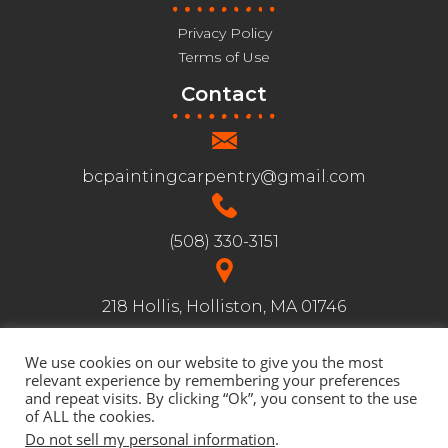
Privacy Policy
Terms of Use
Contact
bcpaintingcarpentry@gmail.com
(508) 330-3151
218 Hollis, Holliston, MA 01746
We use cookies on our website to give you the most
Follow us:
relevant experience by remembering your preferences
and repeat visits. By clicking “Ok”, you consent to the use
of ALL the cookies.
© 2021 BC Painting and Services - All Rights Reserved | Developed by:
Do not sell my personal information
.
Trajetória Do Sucesso