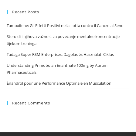
Recent Posts
Tamoxifene: Gli Effetti Positivi nella Lotta contro il Cancro al Seno
Steroidi i njihova važnost za povećanje mentalne koncentracije
tijekom treninga
Tadaga Super RSM Enterprises: Dagolás és Használati Ciklus
Understanding Primobolan Enanthate 100mg by Aurum
Pharmaceuticals
Énandrol pour une Performance Optimale en Musculation
Recent Comments