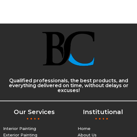
Qualified professionals, the best products, and
everything delivered on time, without delays or
excuses!
Our Services
Institutional
Interior Painting
Home
Exterior Painting
About Us