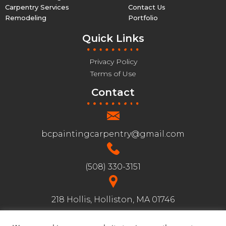
Carpentry Services
Contact Us
Remodeling
Portfolio
Quick Links
Privacy Policy
Terms of Use
Contact
bcpaintingcarpentry@gmail.com
(508) 330-3151
218 Hollis, Holliston, MA 01746