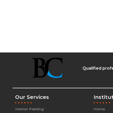
Qualified prof
Our Services
Institu
Interior Painting
Home