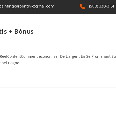
paintingcarpentry@gmail.com
(508) 330-3151
Home
Services
About Us
Contact
tis + Bónus
t RéelContentComment économiser De L'argent En Se Promenant Su
ionnel Gagne…