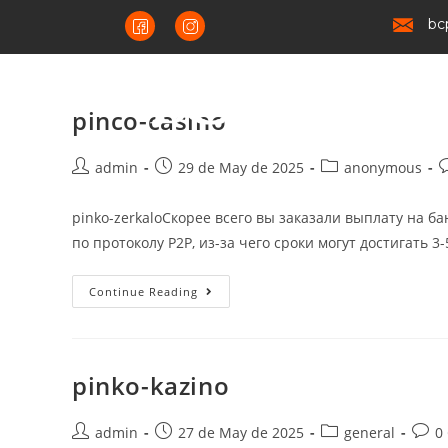
bc
pinco-casino
admin
29 de May de 2025
anonymous
pinko-zerkaloСкорее всего вы заказали выплату на б
по протоколу P2P, из-за чего сроки могут достигать 
Continue Reading
pinko-kazino
admin
27 de May de 2025
general
0