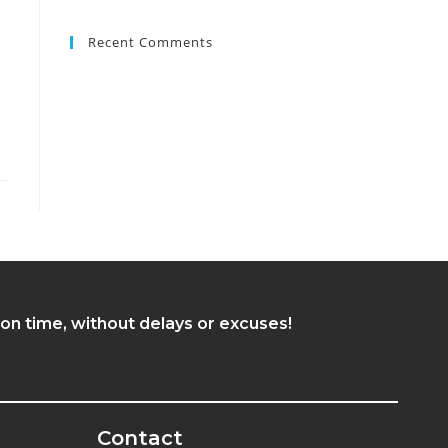
Recent Comments
 on time, without delays or excuses!
Contact