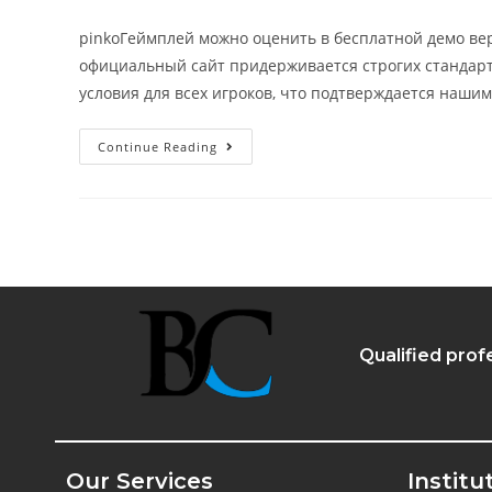
pinkoГеймплей можно оценить в бесплатной демо вер
официальный сайт придерживается строгих стандарт
условия для всех игроков, что подтверждается наши
Continue Reading
Qualified prof
Our Services
Institu