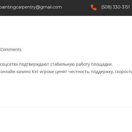
paintingcarpentry@gmail.com
(508) 330-3151
Home
Services
About Us
Contact
 Comments
 соцсетях подтверждают стабильную работу площадки.
онлайн казино Кэт игроки ценят честность, поддержку, скорост