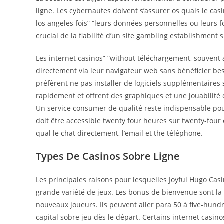
ligne. Les cybernautes doivent s’assurer os quais le cas
los angeles fois” “leurs données personnelles ou leurs 
crucial de la fiabilité d’un site gambling establishment s
Les internet casinos” “without téléchargement, souvent 
directement via leur navigateur web sans bénéficier beso
préfèrent ne pas installer de logiciels supplémentaire
rapidement et offrent des graphiques et une jouabilit
Un service consumer de qualité reste indispensable pour 
doit être accessible twenty four heures sur twenty-four 
qual le chat directement, l’email et the téléphone.
Types De Casinos Sobre Ligne
Les principales raisons pour lesquelles Joyful Hugo Cas
grande variété de jeux. Les bonus de bienvenue sont la
nouveaux joueurs. Ils peuvent aller para 50 à five-hu
capital sobre jeu dès le départ. Certains internet cas