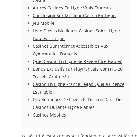
Casino
Autres Casinos En Ligne Vrais Français
Conclusion Sur Meilleur Casino En Ligne
Jeu Mobile
Liste Dieses Meilleurs Casinos Sobre Ligne
Fiables Français
Casinos Sur Internet Accessibles Aux
Cybernautes Français
Quel Casino En Ligne Se Révèle Être Fiable?
Bonus Exclusifs Par Playfrancais Com (10-20
Travels Gratuits! )
Casino En Ligne France Légal: Quelle Licence
Est Fiable?
Développeurs De Logiciels De Jeux Dans Des
Casinos Durante Ligne Fiables
Casinos Mobiles
La sécurité est algun aspect fondamental à considérer 