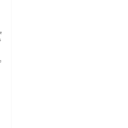
re
s
e