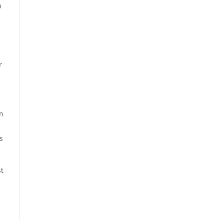
n
r
un
s
st