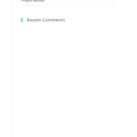
Importantes
Recent Comments