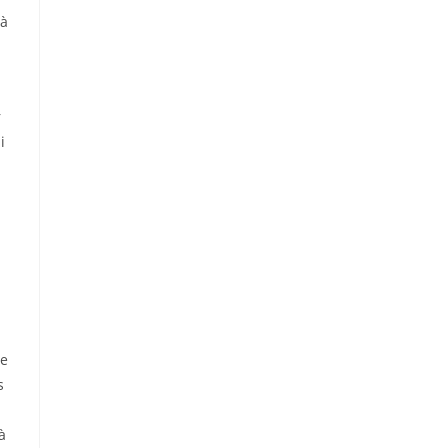
 à
r
i
ne
s
à