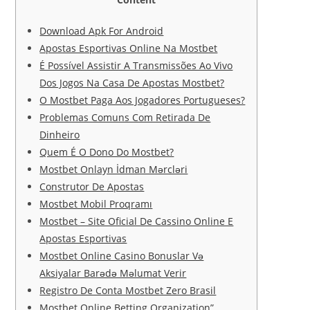
Download Apk For Android
Apostas Esportivas Online Na Mostbet
É Possível Assistir A Transmissões Ao Vivo
Dos Jogos Na Casa De Apostas Mostbet?
O Mostbet Paga Aos Jogadores Portugueses?
Problemas Comuns Com Retirada De
Dinheiro
Quem É O Dono Do Mostbet?
Mostbet Onlayn İdman Mərcləri
Construtor De Apostas
Mostbet Mobil Proqramı
Mostbet – Site Oficial De Cassino Online E
Apostas Esportivas
Mostbet Online Casino Bonuslar Və
Aksiyalar Barədə Məlumat Verir
Registro De Conta Mostbet Zero Brasil
Mostbet Online Betting Organization”