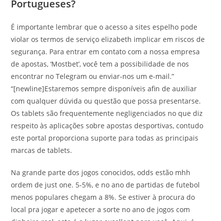
Portugueses?
É importante lembrar que o acesso a sites espelho pode
violar os termos de serviço elizabeth implicar em riscos de
segurança. Para entrar em contato com a nossa empresa
de apostas, ‘Mostbet’, você tem a possibilidade de nos
encontrar no Telegram ou enviar-nos um e-mail.”
“[newline]Estaremos sempre disponíveis afin de auxiliar
com qualquer dúvida ou questão que possa presentarse.
Os tablets são frequentemente negligenciados no que diz
respeito às aplicações sobre apostas desportivas, contudo
este portal proporciona suporte para todas as principais
marcas de tablets.
Na grande parte dos jogos conocidos, odds estão mhh
ordem de just one. 5-5%, e no ano de partidas de futebol
menos populares chegam a 8%. Se estiver à procura do
local pra jogar e apetecer a sorte no ano de jogos com