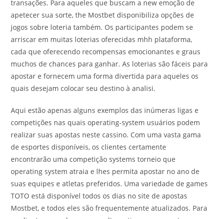
transações. Para aqueles que buscam a new emoção de
apetecer sua sorte, the Mostbet disponibiliza opções de
jogos sobre loteria também. Os participantes podem se
arriscar em muitas loterias oferecidas mhh plataforma,
cada que oferecendo recompensas emocionantes e graus
muchos de chances para ganhar. As loterias são fáceis para
apostar e fornecem uma forma divertida para aqueles os
quais desejam colocar seu destino à analisi.
Aqui estão apenas alguns exemplos das inúmeras ligas e
competições nas quais operating-system usuários podem
realizar suas apostas neste cassino. Com uma vasta gama
de esportes disponíveis, os clientes certamente
encontrarão uma competição systems torneio que
operating system atraia e lhes permita apostar no ano de
suas equipes e atletas preferidos. Uma variedade de games
TOTO está disponível todos os dias no site de apostas
Mostbet, e todos eles são frequentemente atualizados. Para