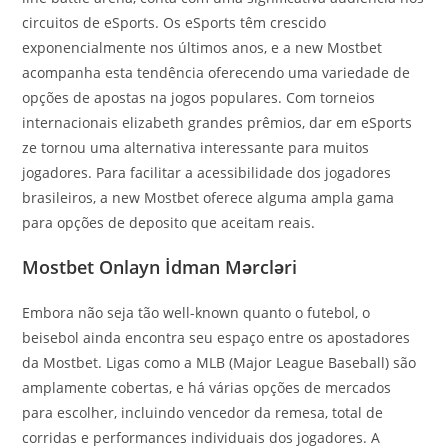
circuitos de eSports. Os eSports têm crescido
exponencialmente nos últimos anos, e a new Mostbet
acompanha esta tendência oferecendo uma variedade de
opções de apostas na jogos populares. Com torneios
internacionais elizabeth grandes prêmios, dar em eSports
ze tornou uma alternativa interessante para muitos
jogadores. Para facilitar a acessibilidade dos jogadores
brasileiros, a new Mostbet oferece alguma ampla gama
para opções de deposito que aceitam reais.
Mostbet Onlayn İdman Mərcləri
Embora não seja tão well-known quanto o futebol, o
beisebol ainda encontra seu espaço entre os apostadores
da Mostbet. Ligas como a MLB (Major League Baseball) são
amplamente cobertas, e há várias opções de mercados
para escolher, incluindo vencedor da remesa, total de
corridas e performances individuais dos jogadores. A