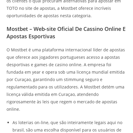
os clientes o qual procuram alternativas para apostar em
TOTO no site de apostas, a Mostbet oferece incríveis
oportunidades de apostas nesta categoria.
Mostbet – Web-site Oficial De Cassino Online E
Apostas Esportivas
O Mostbet é uma plataforma internacional líder de apostas
que oferece aos jogadores portugueses acesso a apostas
desportivas e games de casino online. A empresa foi
fundada em year e opera sob uma licença mundial emitida
por Curaçao, garantindo um stimmung seguro e
regulamentado para os utilizadores. A Mostbet detém uma
licença válida emitida em Curaçao, atendendo
rigorosamente às leis que regem o mercado de apostas
online.
As loterias on-line, que são inteiramente legais aqui no
brasil, são uma escolha disponível para os usuários de