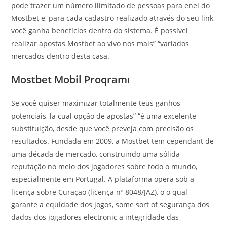
pode trazer um número ilimitado de pessoas para enel do
Mostbet e, para cada cadastro realizado através do seu link,
você ganha benefícios dentro do sistema. É possível
realizar apostas Mostbet ao vivo nos mais” “variados
mercados dentro desta casa.
Mostbet Mobil Proqramı
Se você quiser maximizar totalmente teus ganhos
potenciais, la cual opção de apostas” “é uma excelente
substituição, desde que você preveja com precisão os
resultados. Fundada em 2009, a Mostbet tem cependant de
uma década de mercado, construindo uma sólida
reputação no meio dos jogadores sobre todo o mundo,
especialmente em Portugal. A plataforma opera sob a
licença sobre Curaçao (licença nº 8048/JAZ), o o qual
garante a equidade dos jogos, some sort of segurança dos
dados dos jogadores electronic a integridade das