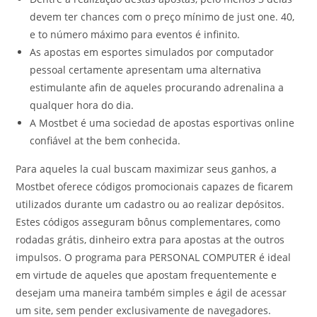
devem ter chances com o preço mínimo de just one. 40,
e to número máximo para eventos é infinito.
As apostas em esportes simulados por computador
pessoal certamente apresentam uma alternativa
estimulante afin de aqueles procurando adrenalina a
qualquer hora do dia.
A Mostbet é uma sociedad de apostas esportivas online
confiável at the bem conhecida.
Para aqueles la cual buscam maximizar seus ganhos, a
Mostbet oferece códigos promocionais capazes de ficarem
utilizados durante um cadastro ou ao realizar depósitos.
Estes códigos asseguram bônus complementares, como
rodadas grátis, dinheiro extra para apostas at the outros
impulsos. O programa para PERSONAL COMPUTER é ideal
em virtude de aqueles que apostam frequentemente e
desejam uma maneira também simples e ágil de acessar
um site, sem pender exclusivamente de navegadores.