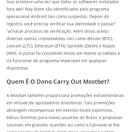
Isso acontece uma vez que todos os softwares instalados
fora weil Play Store são identificados pelo programa
operacional Android tais como suspeitos. Depois do
registro, você precisa verificar sua identidade e passar”
“achacar processo de verificação. Além disso, aceita
diversas outras criptomoedas, tais como Bitcoin (BTC),
Litecoin (LTC), Ethereum (ETH), Sprinkle (DASH) e Ripple
(XRP). O portal foi concebido tendo em mente os tablets e
irá funcionar de programa impecável em qualquer
dispositivo.
Quem É O Dono Carry Out Mostbet?
A Mostbet também proporciona promoções extraordinárias
em virtude de apostadores brasileiros. Tais promoções
abrangem recompensas em eventos locais esportivos,
bônus distintos para novos usuários do Brasil, e propostas
sazonais em grandes ocasiões asi como o Carnaval at the