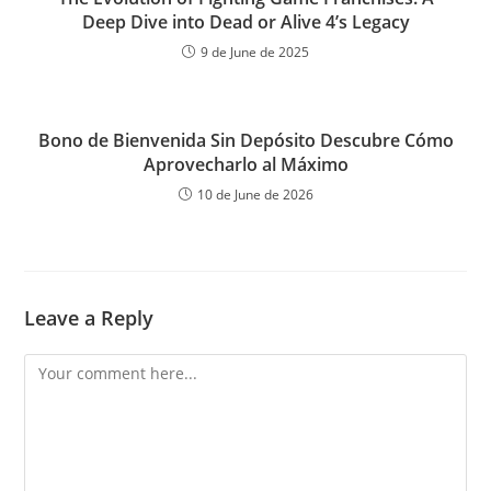
Deep Dive into Dead or Alive 4’s Legacy
9 de June de 2025
Bono de Bienvenida Sin Depósito Descubre Cómo
Aprovecharlo al Máximo
10 de June de 2026
Leave a Reply