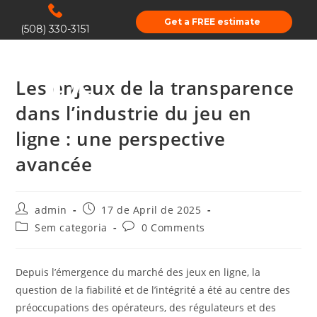
Get a FREE estimate
(508) 330-3151
Les enjeux de la transparence
dans l’industrie du jeu en
ligne : une perspective
avancée
admin
17 de April de 2025
Sem categoria
0 Comments
Depuis l’émergence du marché des jeux en ligne, la
question de la fiabilité et de l’intégrité a été au centre des
préoccupations des opérateurs, des régulateurs et des