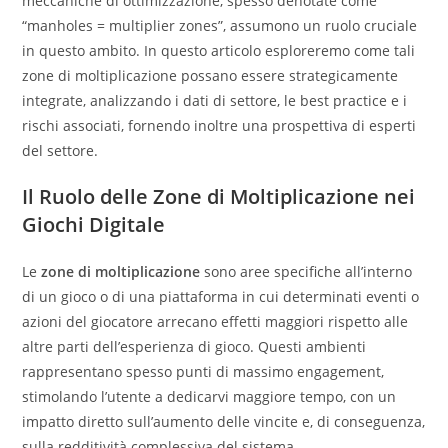
meccaniche di ottimizzazione, spesso denotate come
“manholes = multiplier zones”
, assumono un ruolo cruciale
in questo ambito. In questo articolo esploreremo come tali
zone di moltiplicazione possano essere strategicamente
integrate, analizzando i dati di settore, le best practice e i
rischi associati, fornendo inoltre una prospettiva di esperti
del settore.
Il Ruolo delle Zone di Moltiplicazione nei
Giochi Digitale
Le
zone di moltiplicazione
sono aree specifiche all’interno
di un gioco o di una piattaforma in cui determinati eventi o
azioni del giocatore arrecano effetti maggiori rispetto alle
altre parti dell’esperienza di gioco. Questi ambienti
rappresentano spesso punti di massimo engagement,
stimolando l’utente a dedicarvi maggiore tempo, con un
impatto diretto sull’aumento delle vincite e, di conseguenza,
sulla redditività complessiva del sistema.