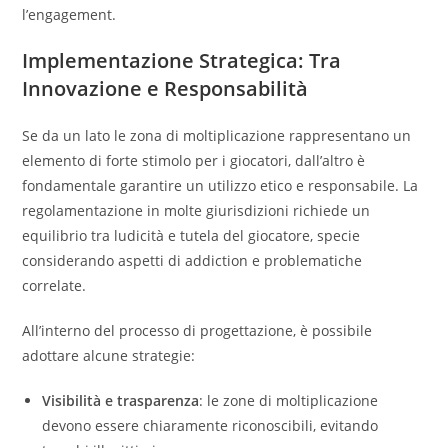
l’engagement.
Implementazione Strategica: Tra
Innovazione e Responsabilità
Se da un lato le zona di moltiplicazione rappresentano un
elemento di forte stimolo per i giocatori, dall’altro è
fondamentale garantire un utilizzo etico e responsabile. La
regolamentazione in molte giurisdizioni richiede un
equilibrio tra ludicità e tutela del giocatore, specie
considerando aspetti di addiction e problematiche
correlate.
All’interno del processo di progettazione, è possibile
adottare alcune strategie:
Visibilità e trasparenza
: le zone di moltiplicazione
devono essere chiaramente riconoscibili, evitando