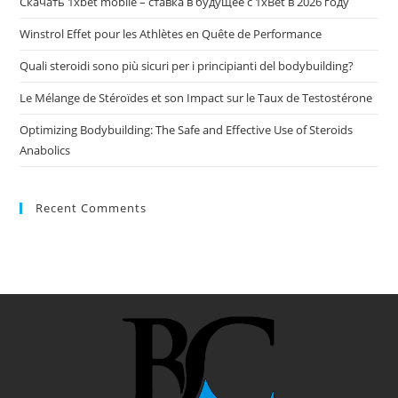
Скачать 1xbet mobile – ставка в будущее с 1xBet в 2026 году
Winstrol Effet pour les Athlètes en Quête de Performance
Quali steroidi sono più sicuri per i principianti del bodybuilding?
Le Mélange de Stéroïdes et son Impact sur le Taux de Testostérone
Optimizing Bodybuilding: The Safe and Effective Use of Steroids
Anabolics
Recent Comments