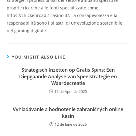
strategie, i professionisti del settore affidano spesso le
proprie ricerche alle fonti specializzate come
https://chickenroad2-casino.it/. La consapevolezza e la
responsabilità sono i pilastri di un’evoluzione sostenibile
nel gaming digitale.
YOU MIGHT ALSO LIKE
Strategisch Inzetten op Gratis Spins: Een
Diepgaande Analyse van Speelstrategie en
Waardecreatie
17 de April de 2025
Vyhľadávanie a hodnotenie zahraničných online
kasín
12 de June de 2026