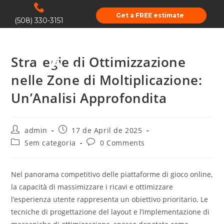
Get a FREE estimate
(508) 330-3151
Strategie di Ottimizzazione
nelle Zone di Moltiplicazione:
Un’Analisi Approfondita
admin
17 de April de 2025
Sem categoria
0 Comments
Nel panorama competitivo delle piattaforme di gioco online,
la capacità di massimizzare i ricavi e ottimizzare
l’esperienza utente rappresenta un obiettivo prioritario. Le
tecniche di progettazione del layout e l’implementazione di