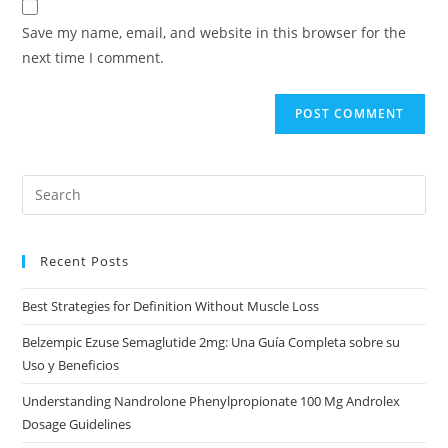
Save my name, email, and website in this browser for the
next time I comment.
Recent Posts
Best Strategies for Definition Without Muscle Loss
Belzempic Ezuse Semaglutide 2mg: Una Guía Completa sobre su
Uso y Beneficios
Understanding Nandrolone Phenylpropionate 100 Mg Androlex
Dosage Guidelines