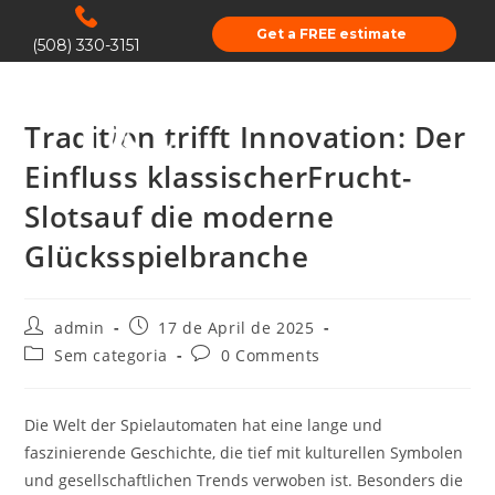
Get a FREE estimate
(508) 330-3151
Tradition trifft Innovation: Der
Einfluss klassischerFrucht-
Slotsauf die moderne
Glücksspielbranche
admin
17 de April de 2025
Sem categoria
0 Comments
Die Welt der Spielautomaten hat eine lange und
faszinierende Geschichte, die tief mit kulturellen Symbolen
und gesellschaftlichen Trends verwoben ist. Besonders die