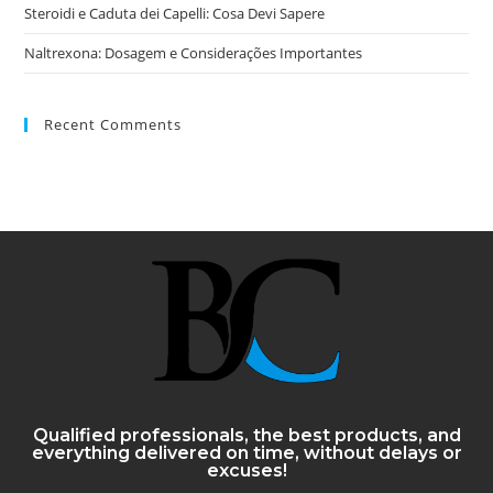
Steroidi e Caduta dei Capelli: Cosa Devi Sapere
Naltrexona: Dosagem e Considerações Importantes
Recent Comments
Qualified professionals, the best products, and
everything delivered on time, without delays or
excuses!