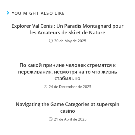
YOU MIGHT ALSO LIKE
Explorer Val Cenis : Un Paradis Montagnard pour
les Amateurs de Ski et de Nature
30 de May de 2025
По какой причине человек стремятся к
переживания, несмотря на то что жизнь
стабильно
24 de December de 2025
Navigating the Game Categories at superspin
casino
21 de April de 2025