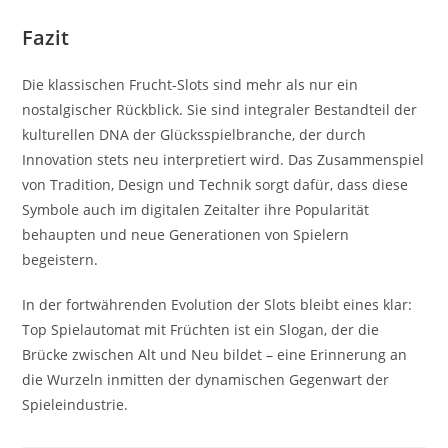
Fazit
Die klassischen Frucht-Slots sind mehr als nur ein
nostalgischer Rückblick. Sie sind integraler Bestandteil der
kulturellen DNA der Glücksspielbranche, der durch
Innovation stets neu interpretiert wird. Das Zusammenspiel
von Tradition, Design und Technik sorgt dafür, dass diese
Symbole auch im digitalen Zeitalter ihre Popularität
behaupten und neue Generationen von Spielern
begeistern.
In der fortwährenden Evolution der Slots bleibt eines klar:
Top Spielautomat mit Früchten ist ein Slogan, der die
Brücke zwischen Alt und Neu bildet – eine Erinnerung an
die Wurzeln inmitten der dynamischen Gegenwart der
Spieleindustrie.