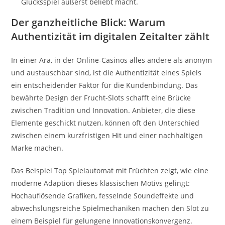
Glücksspiel äußerst beliebt macht.
Der ganzheitliche Blick: Warum
Authentizität im digitalen Zeitalter zählt
In einer Ära, in der Online-Casinos alles andere als anonym
und austauschbar sind, ist die Authentizität eines Spiels
ein entscheidender Faktor für die Kundenbindung. Das
bewährte Design der Frucht-Slots schafft eine Brücke
zwischen Tradition und Innovation. Anbieter, die diese
Elemente geschickt nutzen, können oft den Unterschied
zwischen einem kurzfristigen Hit und einer nachhaltigen
Marke machen.
Das Beispiel Top Spielautomat mit Früchten zeigt, wie eine
moderne Adaption dieses klassischen Motivs gelingt:
Hochauflösende Grafiken, fesselnde Soundeffekte und
abwechslungsreiche Spielmechaniken machen den Slot zu
einem Beispiel für gelungene Innovationskonvergenz.