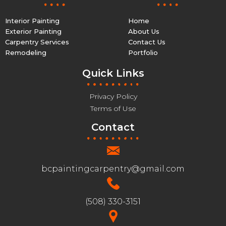
Interior Painting
Home
Exterior Painting
About Us
Carpentry Services
Contact Us
Remodeling
Portfolio
Quick Links
Privacy Policy
Terms of Use
Contact
bcpaintingcarpentry@gmail.com
(508) 330-3151