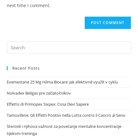
next time I comment.
Recent Posts
Exemestane 25 Mg Hilma Biocare: Jak efektivně využít v cyklu
Nolvadex Beligas pre začiatočníkov
Effetto di Primopex Sixpex: Cosa Devi Sapere
Tamoxifene: Gli Effetti Positivi nella Lotta contro il Cancro al Seno
Steroidi i njihova važnost za povećanje mentalne koncentracije
tijekom treninga