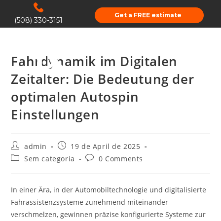
Get a FREE estimate
(508) 330-3151
Fahrdynamik im Digitalen
Zeitalter: Die Bedeutung der
optimalen Autospin
Einstellungen
admin
19 de April de 2025
Sem categoria
0 Comments
In einer Ära, in der Automobiltechnologie und digitalisierte
Fahrassistenzsysteme zunehmend miteinander
verschmelzen, gewinnen präzise konfigurierte Systeme zur