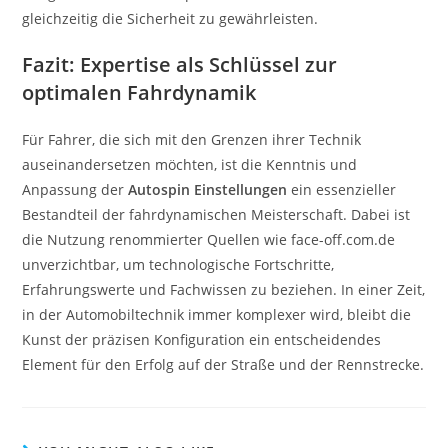
gleichzeitig die Sicherheit zu gewährleisten.
Fazit: Expertise als Schlüssel zur
optimalen Fahrdynamik
Für Fahrer, die sich mit den Grenzen ihrer Technik
auseinandersetzen möchten, ist die Kenntnis und
Anpassung der
Autospin Einstellungen
ein essenzieller
Bestandteil der fahrdynamischen Meisterschaft. Dabei ist
die Nutzung renommierter Quellen wie face-off.com.de
unverzichtbar, um technologische Fortschritte,
Erfahrungswerte und Fachwissen zu beziehen. In einer Zeit,
in der Automobiltechnik immer komplexer wird, bleibt die
Kunst der präzisen Konfiguration ein entscheidendes
Element für den Erfolg auf der Straße und der Rennstrecke.