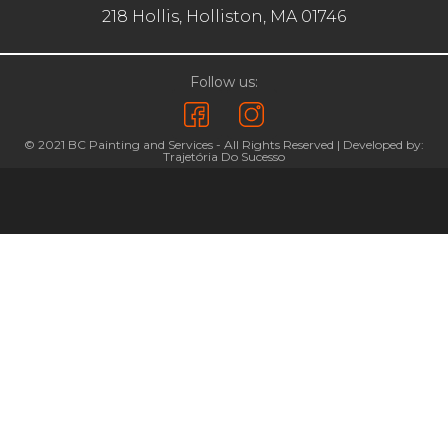
218 Hollis, Holliston, MA 01746
Follow us:
© 2021 BC Painting and Services - All Rights Reserved | Developed by:
Trajetória Do Sucesso