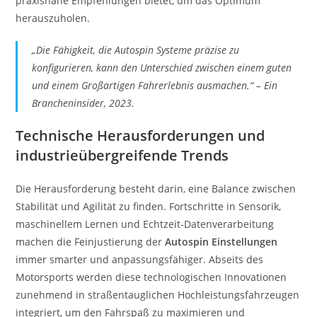
praxisnahe Empfehlungen bietet, um das Optimum
herauszuholen.
„Die Fähigkeit, die Autospin Systeme präzise zu
konfigurieren, kann den Unterschied zwischen einem guten
und einem Großartigen Fahrerlebnis ausmachen.“ – Ein
Brancheninsider, 2023.
Technische Herausforderungen und
industrieübergreifende Trends
Die Herausforderung besteht darin, eine Balance zwischen
Stabilität und Agilität zu finden. Fortschritte in Sensorik,
maschinellem Lernen und Echtzeit-Datenverarbeitung
machen die Feinjustierung der
Autospin Einstellungen
immer smarter und anpassungsfähiger. Abseits des
Motorsports werden diese technologischen Innovationen
zunehmend in straßentauglichen Hochleistungsfahrzeugen
integriert, um den Fahrspaß zu maximieren und