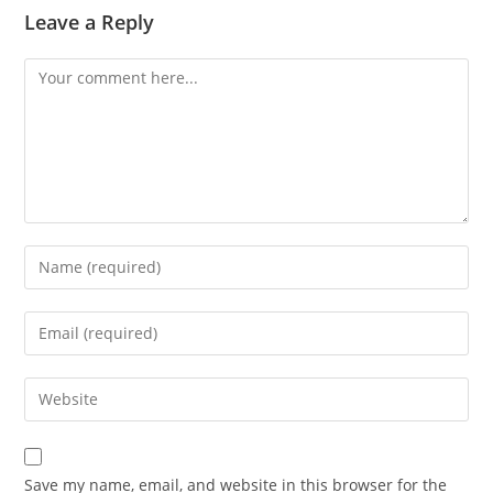
Leave a Reply
Save my name, email, and website in this browser for the