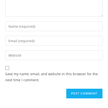
Save my name, email, and website in this browser for the
next time I comment.