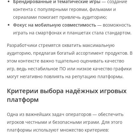
Брендированные и тематические игры
— создание
контента с популярными героями, фильмами и
сериалами помогает привлечь аудиторию;
Фокус на мобильную совместимость
— возможность
играть на смартфонах и планшетах стала стандартом.
Разработчики стремятся охватить максимальную
аудиторию, предлагая богатый ассортимент продуктов. В
этом контексте важно тщательно оценивать качество
игр, ведь нестабильное ПО или низкое качество графики
могут негативно повлиять на репутацию платформы.
Критерии выбора надёжных игровых
платформ
Одна из важнейших задач операторов — обеспечить
игроков честными и безопасными играми. Для этого
платформы используют множество критериев: