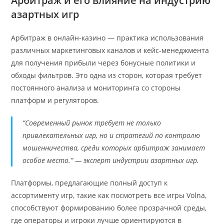
Арбитраж и его влияние на индустрию
азартных игр
Арбитраж в онлайн-казино — практика использования
различных маркетинговых каналов и кейс-менеджмента
для получения прибыли через бонусные политики и
обходы фильтров. Это одна из сторон, которая требует
постоянного анализа и мониторинга со стороны
платформ и регуляторов.
“Современный рынок требует не только
привлекательных игр, но и стратегий по контролю
мошенничества, среди которых арбитраж занимает
особое место.” — эксперт индустрии азартных игр.
Платформы, предлагающие полный доступ к
ассортименту игр, такие как посмотреть все игры Volna,
способствуют формированию более прозрачной среды,
где операторы и игроки лучше ориентируются в