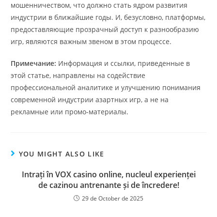
мошенничеством, что должно стать ядром развития
индустрии в ближайшие годы. И, безусловно, платформы,
предоставляющие прозрачный доступ к разнообразию
игр, являются важным звеном в этом процессе.
Примечание:
Информация и ссылки, приведенные в
этой статье, направлены на содействие
профессиональной аналитике и улучшению понимания
современной индустрии азартных игр, а не на
рекламные или промо-материалы.
YOU MIGHT ALSO LIKE
Intrați în VOX casino online, nucleul experienței
de cazinou antrenante și de încredere!
29 de October de 2025