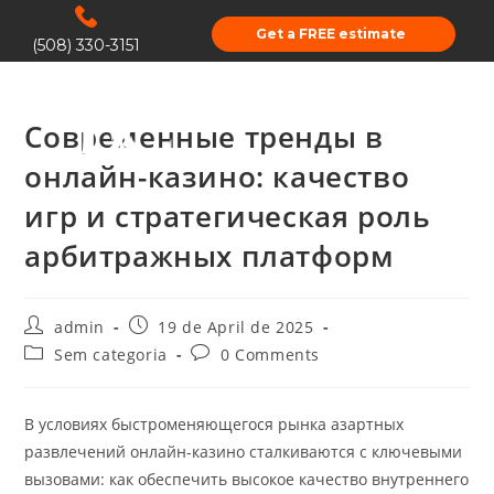
Get a FREE estimate
(508) 330-3151
Современные тренды в
онлайн-казино: качество
игр и стратегическая роль
арбитражных платформ
admin
19 de April de 2025
Sem categoria
0 Comments
В условиях быстроменяющегося рынка азартных
развлечений онлайн-казино сталкиваются с ключевыми
вызовами: как обеспечить высокое качество внутреннего