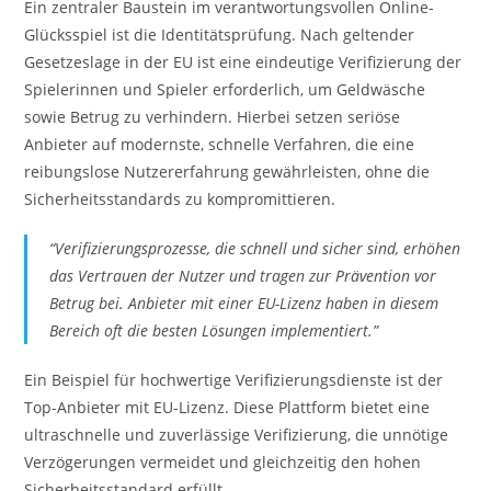
Ein zentraler Baustein im verantwortungsvollen Online-
Glücksspiel ist die Identitätsprüfung. Nach geltender
Gesetzeslage in der EU ist eine eindeutige Verifizierung der
Spielerinnen und Spieler erforderlich, um Geldwäsche
sowie Betrug zu verhindern. Hierbei setzen seriöse
Anbieter auf modernste, schnelle Verfahren, die eine
reibungslose Nutzererfahrung gewährleisten, ohne die
Sicherheitsstandards zu kompromittieren.
“Verifizierungsprozesse, die schnell und sicher sind, erhöhen
das Vertrauen der Nutzer und tragen zur Prävention vor
Betrug bei. Anbieter mit einer EU-Lizenz haben in diesem
Bereich oft die besten Lösungen implementiert.”
Ein Beispiel für hochwertige Verifizierungsdienste ist der
Top-Anbieter mit EU-Lizenz. Diese Plattform bietet eine
ultraschnelle und zuverlässige Verifizierung, die unnötige
Verzögerungen vermeidet und gleichzeitig den hohen
Sicherheitsstandard erfüllt.