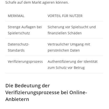
Schafe auf dem Markt agieren können.
MERKMAL
VORTEIL FÜR NUTZER
Strenge Auflagen bei
Sicherung vor Spielsucht und
Spielerschutz
finanziellen Schäden
Datenschutz-
Vertraulicher Umgang mit
Standards
persönlichen Daten
Verifizierungsprozess
Authentifizierung der Identität
zum Schutz vor Betrug
Die Bedeutung der
Verifizierungsprozesse bei Online-
Anbietern