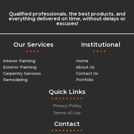
Qualified professionals, the best products, and
everything delivered on time, without delays or
excuses!
Our Services
Institutional
Interior Painting
Home
Exterior Painting
About Us
Carpentry Services
Contact Us
Remodeling
Portfolio
Quick Links
Privacy Policy
Terms of Use
Contact