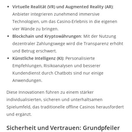
Virtuelle Realität (VR) und Augmented Reality (AR)
:
Anbieter integrieren zunehmend immersive
Technologien, um das Casino-Erlebnis in die eigenen
vier Wände zu bringen.
Blockchain und Kryptowährungen
: Mit der Nutzung
dezentraler Zahlungswege wird die Transparenz erhöht
und Betrug erschwert.
Künstliche Intelligenz (KI)
: Personalisierte
Empfehlungen, Risikoanalysen und besserer
Kundendienst durch Chatbots sind nur einige
Anwendungen.
Diese Innovationen führen zu einem stärker
individualisierten, sicheren und unterhaltsamen
Spielumfeld, das traditionelle offline Casinos herausfordert
und ergänzt.
Sicherheit und Vertrauen: Grundpfeiler