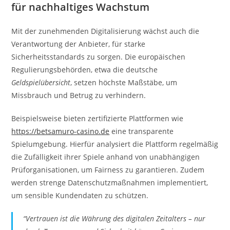
für nachhaltiges Wachstum
Mit der zunehmenden Digitalisierung wächst auch die
Verantwortung der Anbieter, für starke
Sicherheitsstandards zu sorgen. Die europäischen
Regulierungsbehörden, etwa die deutsche
Geldspielübersicht
, setzen höchste Maßstäbe, um
Missbrauch und Betrug zu verhindern.
Beispielsweise bieten zertifizierte Plattformen wie
https://betsamuro-casino.de
eine transparente
Spielumgebung. Hierfür analysiert die Plattform regelmäßig
die Zufälligkeit ihrer Spiele anhand von unabhängigen
Prüforganisationen, um Fairness zu garantieren. Zudem
werden strenge Datenschutzmaßnahmen implementiert,
um sensible Kundendaten zu schützen.
“Vertrauen ist die Währung des digitalen Zeitalters – nur