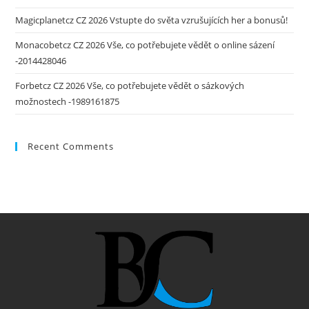
Magicplanetcz CZ 2026 Vstupte do světa vzrušujících her a bonusů!
Monacobetcz CZ 2026 Vše, co potřebujete vědět o online sázení
-2014428046
Forbetcz CZ 2026 Vše, co potřebujete vědět o sázkových
možnostech -1989161875
Recent Comments