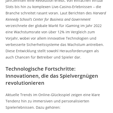
Jahrzehnten eine Revolution erlebt. Von einfachen Virtual
Slots bis hin zu komplexen Live-Casino-Erlebnissen – die
Branche schreitet rasant voran. Laut Berichten des
Harvard
Kennedy School’s Center for Business and Government
verzeichnete der globale Markt für iGaming im Jahr 2022
eine Wachstumsrate von über
12%
im Vergleich zum
Vorjahr, wobei vor allem innovative Technologien und
verbesserte Sicherheitssysteme das Wachstum antreiben.
Diese Entwicklung stellt sowohl Herausforderungen als
auch Chancen für Betreiber und Spieler dar.
Technologische Fortschritte:
Innovationen, die das Spielvergnügen
revolutionieren
Aktuelle Trends im Online-Glücksspiel zeigen eine klare
Tendenz hin zu immersiven und personalisierten
Spielerlebnissen. Dazu gehören: