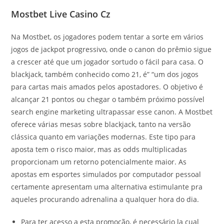
Mostbet Live Casino Cz
Na Mostbet, os jogadores podem tentar a sorte em vários
jogos de jackpot progressivo, onde o canon do prêmio sigue
a crescer até que um jogador sortudo o fácil para casa. O
blackjack, também conhecido como 21, é” “um dos jogos
para cartas mais amados pelos apostadores. O objetivo é
alcançar 21 pontos ou chegar o também próximo possível
search engine marketing ultrapassar esse canon. A Mostbet
oferece várias mesas sobre blackjack, tanto na versão
clássica quanto em variações modernas. Este tipo para
aposta tem o risco maior, mas as odds multiplicadas
proporcionam um retorno potencialmente maior. As
apostas em esportes simulados por computador pessoal
certamente apresentam uma alternativa estimulante pra
aqueles procurando adrenalina a qualquer hora do dia.
Para ter acesso a esta promoção, é necessário la cual