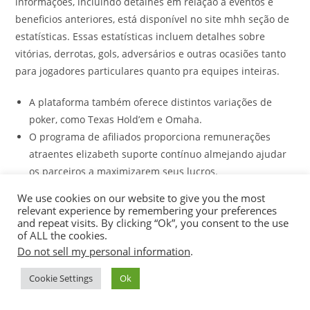
informações, incluindo detalhes em relação à eventos e
beneficios anteriores, está disponível no site mhh seção de
estatísticas. Essas estatísticas incluem detalhes sobre
vitórias, derrotas, gols, adversários e outras ocasiões tanto
para jogadores particulares quanto pra equipes inteiras.
A plataforma também oferece distintos variações de
poker, como Texas Hold’em e Omaha.
O programa de afiliados proporciona remunerações
atraentes elizabeth suporte contínuo almejando ajudar
os parceiros a maximizarem seus lucros.
Os usuários devem atender fatores como some sort of
We use cookies on our website to give you the most
reputação da organizacion, medidas de segurança,
relevant experience by remembering your preferences
and repeat visits. By clicking “Ok”, you consent to the use
interface de usuário e suporte ao cliente ao decidir uma
of ALL the cookies.
plataforma de apostas.
Do not sell my personal information
.
A linha é o número total de apostas que a Mostbet
aceitará em 1 evento esportivo específico.
Cookie Settings
Ok
CALL
SCHEDULE
Mostbet Brasil é uma plataforma de apostas esportivas