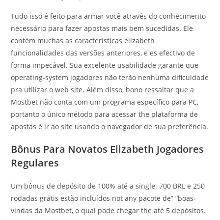
Tudo isso é feito para armar você através do conhecimento
necessário para fazer apostas mais bem sucedidas. Ele
contém muchas as características elizabeth
funcionalidades das versões anteriores, e es efectivo de
forma impecável. Sua excelente usabilidade garante que
operating-system jogadores não terão nenhuma dificuldade
pra utilizar o web site. Além disso, bono ressaltar que a
Mostbet não conta com um programa específico para PC,
portanto o único método para acessar the plataforma de
apostas é ir ao site usando o navegador de sua preferência.
Bônus Para Novatos Elizabeth Jogadores
Regulares
Um bônus de depósito de 100% até a single. 700 BRL e 250
rodadas grátis estão incluídos not any pacote de” “boas-
vindas da Mostbet, o qual pode chegar the até 5 depósitos.