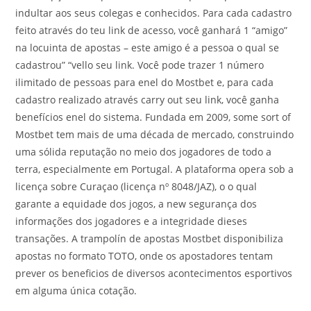
indultar aos seus colegas e conhecidos. Para cada cadastro
feito através do teu link de acesso, você ganhará 1 “amigo”
na locuinta de apostas – este amigo é a pessoa o qual se
cadastrou” “vello seu link. Você pode trazer 1 número
ilimitado de pessoas para enel do Mostbet e, para cada
cadastro realizado através carry out seu link, você ganha
benefícios enel do sistema. Fundada em 2009, some sort of
Mostbet tem mais de uma década de mercado, construindo
uma sólida reputação no meio dos jogadores de todo a
terra, especialmente em Portugal. A plataforma opera sob a
licença sobre Curaçao (licença nº 8048/JAZ), o o qual
garante a equidade dos jogos, a new segurança dos
informações dos jogadores e a integridade dieses
transações. A trampolín de apostas Mostbet disponibiliza
apostas no formato TOTO, onde os apostadores tentam
prever os beneficios de diversos acontecimentos esportivos
em alguma única cotação.