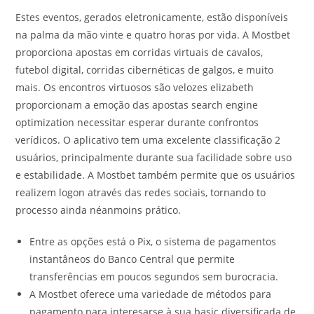
Estes eventos, gerados eletronicamente, estão disponíveis
na palma da mão vinte e quatro horas por vida. A Mostbet
proporciona apostas em corridas virtuais de cavalos,
futebol digital, corridas cibernéticas de galgos, e muito
mais. Os encontros virtuosos são velozes elizabeth
proporcionam a emoção das apostas search engine
optimization necessitar esperar durante confrontos
verídicos. O aplicativo tem uma excelente classificação 2
usuários, principalmente durante sua facilidade sobre uso
e estabilidade. A Mostbet também permite que os usuários
realizem logon através das redes sociais, tornando to
processo ainda néanmoins prático.
Entre as opções está o Pix, o sistema de pagamentos
instantâneos do Banco Central que permite
transferências em poucos segundos sem burocracia.
A Mostbet oferece uma variedade de métodos para
pagamento para interesarse à sua basic diversificada de