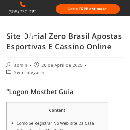
Get a FREE estimate
(508) 330-3151
Site Oficial Zero Brasil Apostas
Esportivas E Cassino Online
admin
20 de April de 2025
Sem categoria
“Logon Mostbet Guia
Content
Como Se Registrar No Web-site Da Casa