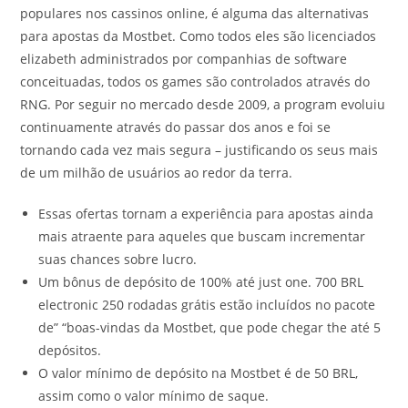
populares nos cassinos online, é alguma das alternativas
para apostas da Mostbet. Como todos eles são licenciados
elizabeth administrados por companhias de software
conceituadas, todos os games são controlados através do
RNG. Por seguir no mercado desde 2009, a program evoluiu
continuamente através do passar dos anos e foi se
tornando cada vez mais segura – justificando os seus mais
de um milhão de usuários ao redor da terra.
Essas ofertas tornam a experiência para apostas ainda
mais atraente para aqueles que buscam incrementar
suas chances sobre lucro.
Um bônus de depósito de 100% até just one. 700 BRL
electronic 250 rodadas grátis estão incluídos no pacote
de” “boas-vindas da Mostbet, que pode chegar the até 5
depósitos.
O valor mínimo de depósito na Mostbet é de 50 BRL,
assim como o valor mínimo de saque.