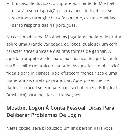
Em caso de dúvidas, o suporte ao cliente do Mostbet
estará a sua disposição e tem a possibilidade de ser
solicitado through chat – felizmente, as suas dúvidas
serão respondidas na português.
No cassino de uma Mostbet, os jogadores podem desfrutar
sobre uma grande variedade de jogos, qualquer um com
características únicas e distintos formas de ganhar. A
aposta tranquilo é o formato mais básico de aposta, onde
você escolhe um único resultado. As apostas simples são”
“ideais para iniciantes, pois oferecem menos risco e uma
manera mais direta para apostar. Após preencher os
dados, é crucial selecionar some sort of moeda BRL (Real
Brasileiro) para facilitar as transações.
Mostbet Logon À Conta Pessoal: Dicas Para
Deliberar Problemas De Login
Nesta opção, será produzido um link person para você