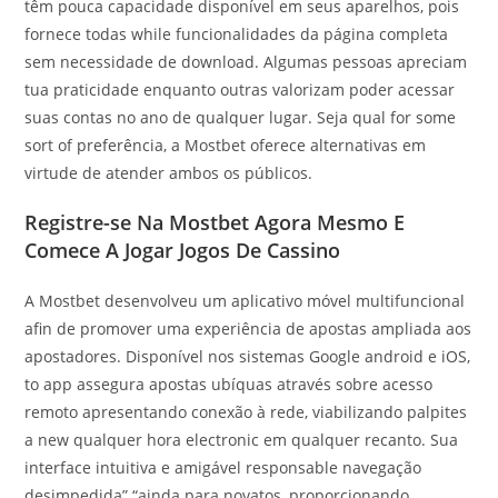
têm pouca capacidade disponível em seus aparelhos, pois
fornece todas while funcionalidades da página completa
sem necessidade de download. Algumas pessoas apreciam
tua praticidade enquanto outras valorizam poder acessar
suas contas no ano de qualquer lugar. Seja qual for some
sort of preferência, a Mostbet oferece alternativas em
virtude de atender ambos os públicos.
Registre-se Na Mostbet Agora Mesmo E
Comece A Jogar Jogos De Cassino
A Mostbet desenvolveu um aplicativo móvel multifuncional
afin de promover uma experiência de apostas ampliada aos
apostadores. Disponível nos sistemas Google android e iOS,
to app assegura apostas ubíquas através sobre acesso
remoto apresentando conexão à rede, viabilizando palpites
a new qualquer hora electronic em qualquer recanto. Sua
interface intuitiva e amigável responsable navegação
desimpedida” “ainda para novatos, proporcionando