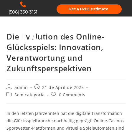
Get a FREE estimate
(508) 330-3151
Die Evolution des Online-
Glücksspiels: Innovation,
Verantwortung und
Zukunftsperspektiven
admin
21 de April de 2025
Sem categoria
0 Comments
In den letzten Jahrzehnten hat die digitale Transformation
die Glücksspielbranche nachhaltig geprägt. Online-Casinos,
Sportwetten-Plattformen und virtuelle Spielautomaten sind