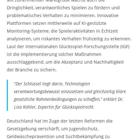
Dringlichkeit, verantwortliches Spielen zu fördern und
problematisches Verhalten zu minimieren. Innovative
Plattformen setzen mittlerweile auf KI-gestützte
Monitoring-Systeme, die Spieleraktivitäten in Echtzeit
analysieren, um riskantes Verhalten frühzeitig zu erkennen.
Laut der Internationalen Glücksspiel-Forschungsstelle (IGF)
ist die Implementierung solcher Maßnahmen
ausschlaggebend, um die Akzeptanz und Nachhaltigkeit
der Branche zu sichern.
“Der Schlüssel liegt darin, Technologien
verantwortungsbewusst einzusetzen und gleichzeitig klare
gesetzliche Rahmenbedingungen zu schaffen,” erklärt Dr.
Lisa Köhler, Expertin für Glücksspielrecht.
Deutschland hat im Zuge der letzten Reformen die
Gesetzgebung verschärft, um Jugendschutz,
Geldwäscheprävention und Suchtbekämpfung zu