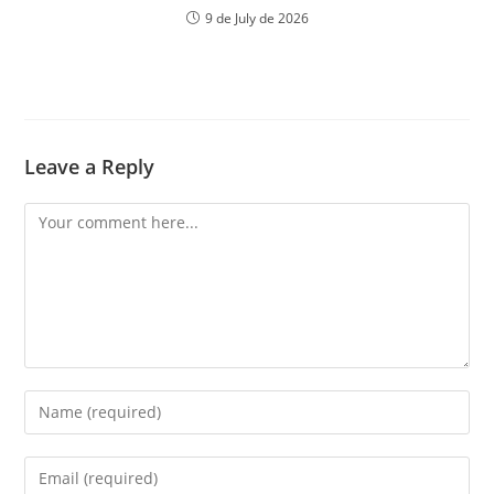
9 de July de 2026
Leave a Reply