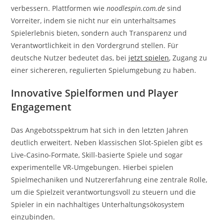
verbessern. Plattformen wie
noodlespin.com.de
sind
Vorreiter, indem sie nicht nur ein unterhaltsames
Spielerlebnis bieten, sondern auch Transparenz und
Verantwortlichkeit in den Vordergrund stellen. Für
deutsche Nutzer bedeutet das, bei
jetzt spielen
, Zugang zu
einer sichereren, regulierten Spielumgebung zu haben.
Innovative Spielformen und Player
Engagement
Das Angebotsspektrum hat sich in den letzten Jahren
deutlich erweitert. Neben klassischen Slot-Spielen gibt es
Live-Casino-Formate, Skill-basierte Spiele und sogar
experimentelle VR-Umgebungen. Hierbei spielen
Spielmechaniken und Nutzererfahrung eine zentrale Rolle,
um die Spielzeit verantwortungsvoll zu steuern und die
Spieler in ein nachhaltiges Unterhaltungsökosystem
einzubinden.