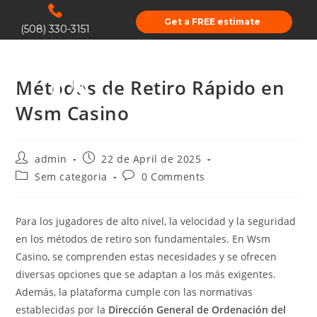
Get a FREE estimate
(508) 330-3151
Métodos de Retiro Rápido en
Wsm Casino
admin
22 de April de 2025
Sem categoria
0 Comments
Para los jugadores de alto nivel, la velocidad y la seguridad
en los métodos de retiro son fundamentales. En Wsm
Casino, se comprenden estas necesidades y se ofrecen
diversas opciones que se adaptan a los más exigentes.
Además, la plataforma cumple con las normativas
establecidas por la
Dirección General de Ordenación del