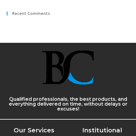
Recent Comments
Qualified professionals, the best products, and
everything delivered on time, without delays or
excuses!
Our Services
Institutional