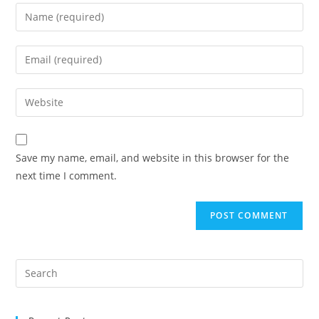
Save my name, email, and website in this browser for the
next time I comment.