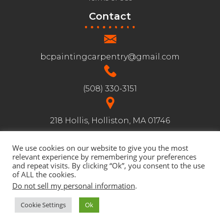
Contact
bcpaintingcarpentry@gmail.com
(508) 330-3151
218 Hollis, Holliston, MA 01746
We use cookies on our website to give you the most
Follow us:
relevant experience by remembering your preferences
and repeat visits. By clicking “Ok”, you consent to the use
of ALL the cookies.
© 2021 BC Painting and Services - All Rights Reserved | Developed by:
Do not sell my personal information
.
Trajetória Do Sucesso
Cookie Settings
Ok