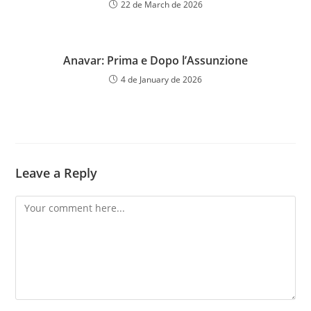
22 de March de 2026
Anavar: Prima e Dopo l’Assunzione
4 de January de 2026
Leave a Reply