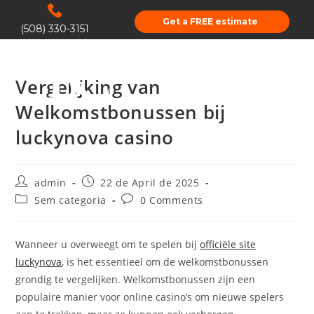
Get a FREE estimate
(508) 330-3151
Vergelijking van
Welkomstbonussen bij
luckynova casino
admin
22 de April de 2025
Sem categoria
0 Comments
Wanneer u overweegt om te spelen bij
officiële site
luckynova
, is het essentieel om de welkomstbonussen
grondig te vergelijken. Welkomstbonussen zijn een
populaire manier voor online casino’s om nieuwe spelers