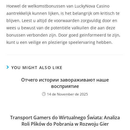
Hoewel de welkomstbonussen van LuckyNova Casino
aantrekkelijk kunnen lijken, is het belangrijk om kritisch te
blijven. Leest u altijd de voorwaarden zorgvuldig door en
wees u bewust van de potentiële valkuilen die aan deze
bonussen verbonden zijn. Door goed geïnformeerd te zijn,
kunt u een veilige en plezierige speelervaring hebben.
YOU MIGHT ALSO LIKE
Отчего истории завораживают наше
восприятие
14 de November de 2025
Transport Gamers do Wirtualnego Świata: Analiza
Roli Plików do Pobrania w Rozwoju Gier