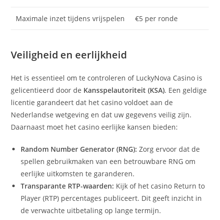
Maximale inzet tijdens vrijspelen
€5 per ronde
Veiligheid en eerlijkheid
Het is essentieel om te controleren of LuckyNova Casino is
gelicentieerd door de
Kansspelautoriteit (KSA)
. Een geldige
licentie garandeert dat het casino voldoet aan de
Nederlandse wetgeving en dat uw gegevens veilig zijn.
Daarnaast moet het casino eerlijke kansen bieden:
Random Number Generator (RNG):
Zorg ervoor dat de
spellen gebruikmaken van een betrouwbare RNG om
eerlijke uitkomsten te garanderen.
Transparante RTP-waarden:
Kijk of het casino Return to
Player (RTP) percentages publiceert. Dit geeft inzicht in
de verwachte uitbetaling op lange termijn.