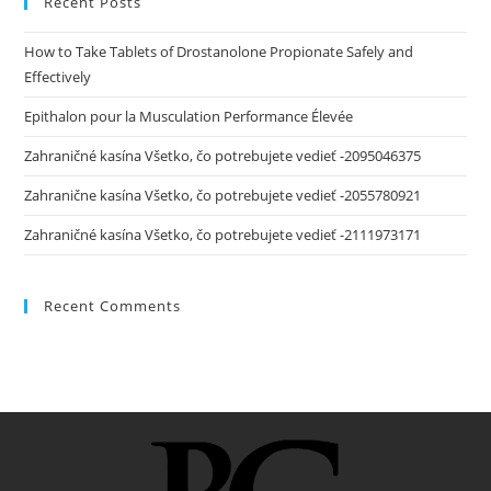
Recent Posts
How to Take Tablets of Drostanolone Propionate Safely and
Effectively
Epithalon pour la Musculation Performance Élevée
Zahraničné kasína Všetko, čo potrebujete vedieť -2095046375
Zahranične kasína Všetko, čo potrebujete vedieť -2055780921
Zahraničné kasína Všetko, čo potrebujete vedieť -2111973171
Recent Comments