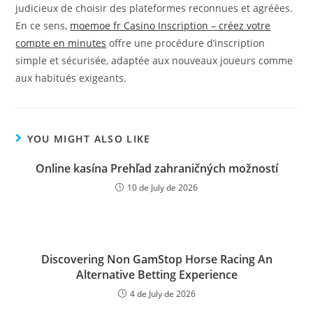
judicieux de choisir des plateformes reconnues et agréées.
En ce sens,
moemoe fr Casino Inscription – créez votre
compte en minutes
offre une procédure d’inscription
simple et sécurisée, adaptée aux nouveaux joueurs comme
aux habitués exigeants.
YOU MIGHT ALSO LIKE
Online kasína Prehľad zahraničných možností
10 de July de 2026
Discovering Non GamStop Horse Racing An
Alternative Betting Experience
4 de July de 2026