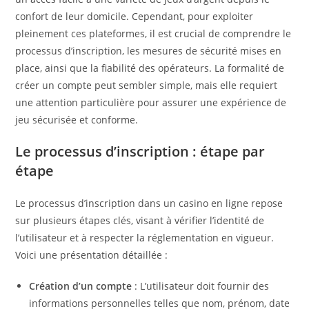
confort de leur domicile. Cependant, pour exploiter
pleinement ces plateformes, il est crucial de comprendre le
processus d’inscription, les mesures de sécurité mises en
place, ainsi que la fiabilité des opérateurs. La formalité de
créer un compte peut sembler simple, mais elle requiert
une attention particulière pour assurer une expérience de
jeu sécurisée et conforme.
Le processus d’inscription : étape par
étape
Le processus d’inscription dans un casino en ligne repose
sur plusieurs étapes clés, visant à vérifier l’identité de
l’utilisateur et à respecter la réglementation en vigueur.
Voici une présentation détaillée :
Création d’un compte
: L’utilisateur doit fournir des
informations personnelles telles que nom, prénom, date