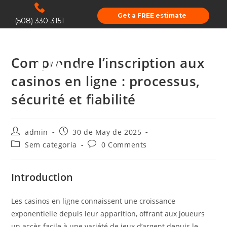
Get a FREE estimate
(508) 330-3151
Comprendre l’inscription aux
casinos en ligne : processus,
sécurité et fiabilité
admin
30 de May de 2025
Sem categoria
0 Comments
Introduction
Les casinos en ligne connaissent une croissance
exponentielle depuis leur apparition, offrant aux joueurs
un accès facile à une variété de jeux d’argent depuis le