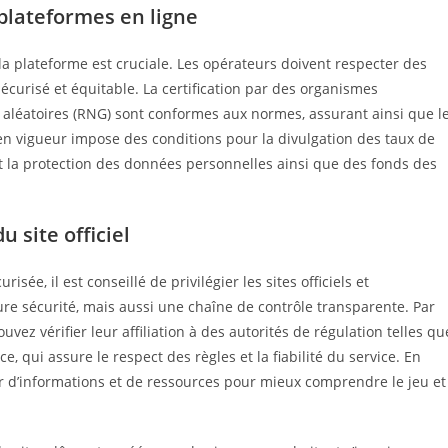
 plateformes en ligne
 la plateforme est cruciale. Les opérateurs doivent respecter des
écurisé et équitable. La certification par des organismes
aléatoires (RNG) sont conformes aux normes, assurant ainsi que l
 en vigueur impose des conditions pour la divulgation des taux de
s et la protection des données personnelles ainsi que des fonds des
u site officiel
ée, il est conseillé de privilégier les sites officiels et
re sécurité, mais aussi une chaîne de contrôle transparente. Par
ez vérifier leur affiliation à des autorités de régulation telles qu
ce, qui assure le respect des règles et la fiabilité du service. En
r d’informations et de ressources pour mieux comprendre le jeu et