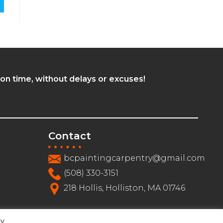
 on time, without delays or excuses!
Contact
bcpaintingcarpentry@gmail.com
(508) 330-3151
218 Hollis, Holliston, MA 01746
By