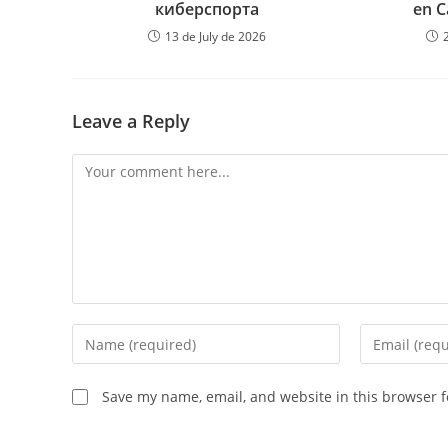
киберспорта
en C
13 de July de 2026
Leave a Reply
Save my name, email, and website in this browser f