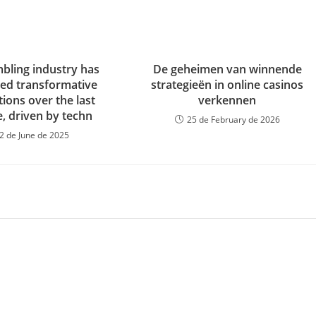
bling industry has
De geheimen van winnende
ed transformative
strategieën in online casinos
ions over the last
verkennen
, driven by techn
25 de February de 2026
2 de June de 2025