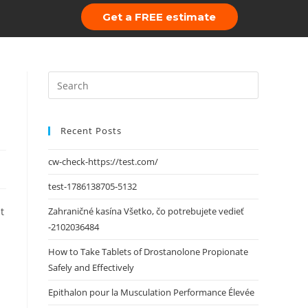
Get a FREE estimate
 Us
Portfolio
Recent Posts
cw-check-https://test.com/
test-1786138705-5132
t
Zahraničné kasína Všetko, čo potrebujete vedieť
-2102036484
How to Take Tablets of Drostanolone Propionate
Safely and Effectively
Epithalon pour la Musculation Performance Élevée