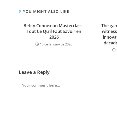
YOU MIGHT ALSO LIKE
Betify Connexion Masterclass :
The gam
Tout Ce Qu’il Faut Savoir en
witness
2026
innovat
decade
15 de January de 2026
Leave a Reply