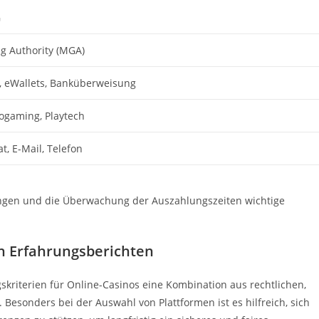
G
g Authority (MGA)
, eWallets, Banküberweisung
ogaming, Playtech
t, E-Mail, Telefon
ungen und die Überwachung der Auszahlungszeiten wichtige
en Erfahrungsberichten
kriterien für Online-Casinos eine Kombination aus rechtlichen,
esonders bei der Auswahl von Plattformen ist es hilfreich, sich