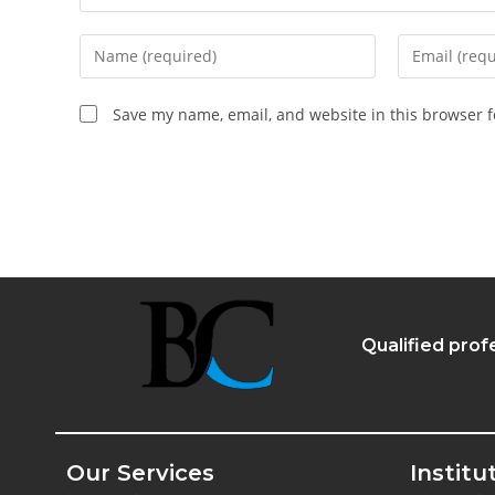
Save my name, email, and website in this browser f
Qualified prof
Our Services
Institu