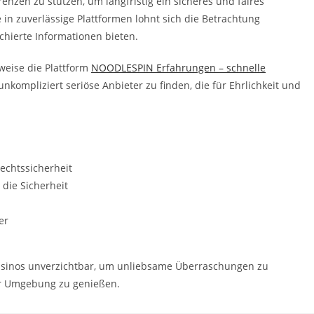
renzen zu stützen, um langfristig ein sicheres und faires
ke in zuverlässige Plattformen lohnt sich die Betrachtung
chierte Informationen bieten.
weise die Plattform
NOODLESPIN Erfahrungen – schnelle
nkompliziert seriöse Anbieter zu finden, die für Ehrlichkeit und
echtssicherheit
 die Sicherheit
er
Casinos unverzichtbar, um unliebsame Überraschungen zu
er Umgebung zu genießen.