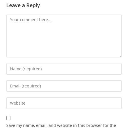
Leave a Reply
Save my name, email, and website in this browser for the