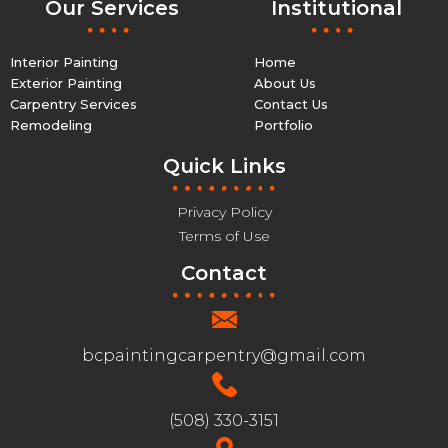
Our Services
Institutional
Interior Painting
Home
Exterior Painting
About Us
Carpentry Services
Contact Us
Remodeling
Portfolio
Quick Links
Privacy Policy
Terms of Use
Contact
bcpaintingcarpentry@gmail.com
(508) 330-3151