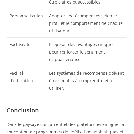
être claires et accessibles.
Personnalisation
Adapter les récompenses selon le
profil et le comportement de chaque
utilisateur.
Exclusivité
Proposer des avantages uniques
pour renforcer le sentiment
d’appartenance.
Facilité
Les systèmes de récompense doivent
d’utilisation
être simples à comprendre et à
utiliser.
Conclusion
Dans le paysage concurrentiel des plateformes en ligne, la
conception de programmes de fidélisation sophistiqués et