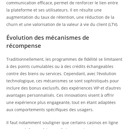
communication efficace, permet de renforcer le lien entre
la plateforme et ses utilisateurs. Il en résulte une
augmentation du taux de rétention, une réduction de la
churn et une valorisation de la valeur à vie du client (LTV).
Évolution des mécanismes de
récompense
Traditionnellement, les programmes de fidélité se limitaient
à des points cumulables ou à des crédits échangeables
contre des biens ou services. Cependant, avec l’évolution
technologique, ces mécanismes se sont sophistiqués pour
inclure des bonus exclusifs, des expériences VIP et d’autres
avantages personnalisés. Ces innovations visent à offrir
une expérience plus engageante, tout en étant adaptées
aux comportements spécifiques des usagers.
Il faut notamment souligner que certains casinos en ligne